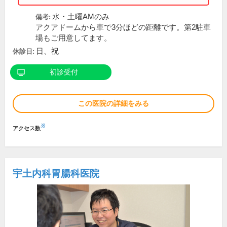
水・土曜AMのみ
備考:
アクアドームから車で3分ほどの距離です。第2駐車
場もご用意してます。
日、祝
休診日:
初診受付
この医院の詳細をみる
※
アクセス数
宇土内科胃腸科医院