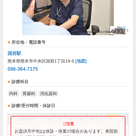
所在地・電話番号
国府駅
熊本県熊本市中央区国府1丁目19-5
[地図]
096-364-7175
診療科目
内科
胃腸科
消化器科
診療/受付時間・休診日
診療時間
月
火
水
木
金
土
日
祝
9:00～12:30
●
●
●
●
●
お盆(8月中旬)は休診・休業の場合があります。来院前