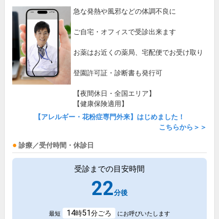
急な発熱や風邪などの体調不良に
ご自宅・オフィスで受診出来ます
お薬はお近くの薬局、宅配便でお受け取り
登園許可証・診断書も発行可
【夜間休日・全国エリア】
【健康保険適用】
【アレルギー・花粉症専門外来】はじめました！
こちらから＞＞
診療／受付時間・休診日
受診までの目安時間
22
分後
14
51
時
分ごろ
最短
にお呼びいたします