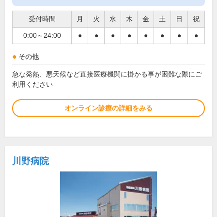
受付時間
月
火
水
木
金
土
日
祝
0:00～24:00
●
●
●
●
●
●
●
●
その他
急な発熱、悪天候など直接医療機関に掛かる事が困難な際にご
利用ください
オンライン診療の詳細をみる
川野病院