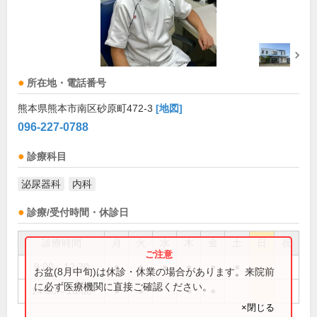
所在地・電話番号
熊本県熊本市南区砂原町472-3
[地図]
096-227-0788
診療科目
泌尿器科
内科
診療/受付時間・休診日
診療時間
月
火
水
木
金
土
日
祝
9:00～12:30
●
●
●
●
●
●
お盆(8月中旬)は休診・休業の場合があります。来院前
に必ず医療機関に直接ご確認ください。
14:00～18:00
●
●
●
●
×閉じる