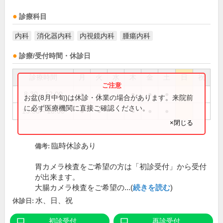
診療科目
内科
消化器内科
内視鏡内科
腫瘍内科
診療/受付時間・休診日
診療時間
月
火
水
木
金
土
日
祝
8:30～12:00
●
●
●
●
●
お盆(8月中旬)は休診・休業の場合があります。来院前
に必ず医療機関に直接ご確認ください。
13:30～18:00
●
●
●
●
●
×閉じる
臨時休診あり
備考:
胃カメラ検査をご希望の方は「初診受付」から受付
が出来ます。
大腸カメラ検査をご希望の...(
続きを読む
)
水、日、祝
休診日:
初診受付
再診受付