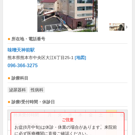
所在地・電話番号
味噌天神前駅
熊本県熊本市中央区大江6丁目25-1
[地図]
096-366-3275
診療科目
泌尿器科
性病科
診療/受付時間・休診日
外来受付時間
月
火
水
木
金
土
日
祝
9:00～12:00
●
●
●
●
●
●
お盆(8月中旬)は休診・休業の場合があります。来院前
に必ず医療機関に直接ご確認ください。