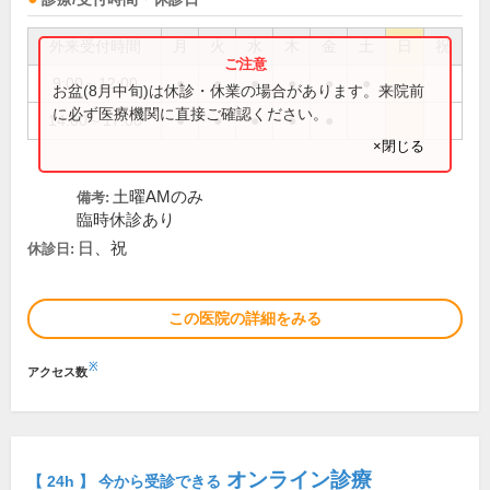
外来受付時間
月
火
水
木
金
土
日
祝
9:00～12:00
●
●
●
●
●
●
お盆(8月中旬)は休診・休業の場合があります。来院前
に必ず医療機関に直接ご確認ください。
14:00～17:00
●
●
●
●
●
×閉じる
土曜AMのみ
備考:
臨時休診あり
日、祝
休診日:
この医院の詳細をみる
※
アクセス数
オンライン診療
【 24h 】 今から受診できる