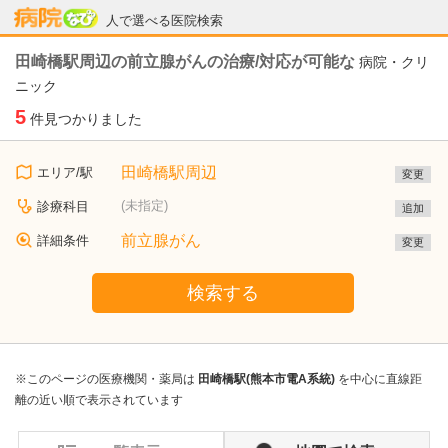
病院なび
人で選べる医院検索
田崎橋駅周辺の前立腺がんの治療/対応が可能な
病院・クリ
ニック
5
件見つかりました
田崎橋駅周辺
エリア/駅
変更
(未指定)
診療科目
追加
前立腺がん
詳細条件
変更
検索する
※このページの医療機関・薬局は
田崎橋駅(熊本市電A系統)
を中心に直線距
離の近い順で表示されています