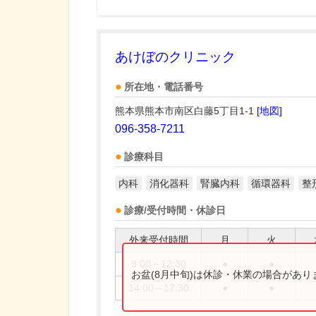
あけぼのクリニック
所在地・電話番号
熊本県熊本市南区白藤5丁目1-1
[地図]
096-358-7211
診療科目
内科
消化器科
腎臓内科
循環器科
整
診療/受付時間・休診日
外来受付時間
月
火
9:00～12:30
●
●
お盆(8月中旬)は休診・休業の場合があ
14:00～17:30
●
●