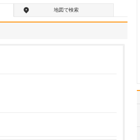
たのにはどのような理由があったのでしょうか?
心不全という病気は発症
地図で検索
すると治ることはなく、
患者さんは生涯付き合っ
ていかなくてはなりませ
ん。しかも、悪化と改善
を繰り返しながら病状は
だんだん悪くなっていき
ます。大学病院で後進の
育成に取り組みつつ、高
度…
>>記事全文を読む