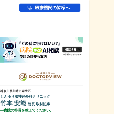
医療機関の皆様へ
医師(ドクター)の
神奈川県川崎市麻生区
広島県安芸郡府中町
しんゆり脳神経外科クリニック
西村内科医院
西村 庸夫
竹本 安範
院長
取材記事
濵口 直樹
貴院の特長を教えてください。