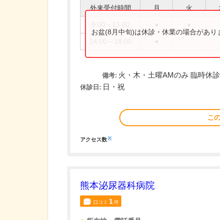
外来受付時間
月
火
9:00～13:00
●
●
お盆(8月中旬)は休診・休業の場合があ
14:00～18:00
●
火・木・土曜AMのみ 臨時休
備考:
日・祝
休診日:
こ
※
アクセス数
熊本泌尿器科病院
1
口コミ
件