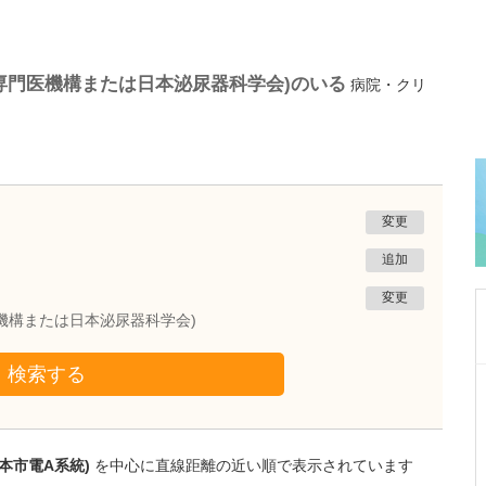
専門医機構または日本泌尿器科学会)のいる
病院・クリ
変更
追加
変更
機構または日本泌尿器科学会)
検索する
熊本県熊本市南区
たかしお内科ハートクリニック
高潮 征爾
院長
取材記事
本市電A系統)
を中心に直線距離の近い順で表示されています
大学病院で要職を担ってきた先生が開業を決め