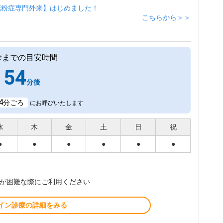
花粉症専門外来】はじめました！
こちらから＞＞
診までの目安時間
54
分後
4
分ごろ
にお呼びいたします
水
木
金
土
日
祝
●
●
●
●
●
●
が困難な際にご利用ください
イン診療の詳細をみる