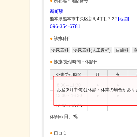
所在地・電話番号
新町駅
熊本県熊本市中央区新町4丁目7-22
[地図]
096-354-6781
診療科目
泌尿器科
泌尿器科(人工透析)
皮膚科
診療/受付時間・休診日
外来受付時間
月
火
8:30～11:30
●
●
お盆(8月中旬)は休診・休業の場合があ
13:30～16:30
●
●
13:30～18:30
日、祝
休診日:
口コミ