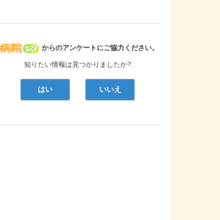
病院なび
からのアンケートにご協力ください。
知りたい情報は見つかりましたか?
はい
いいえ