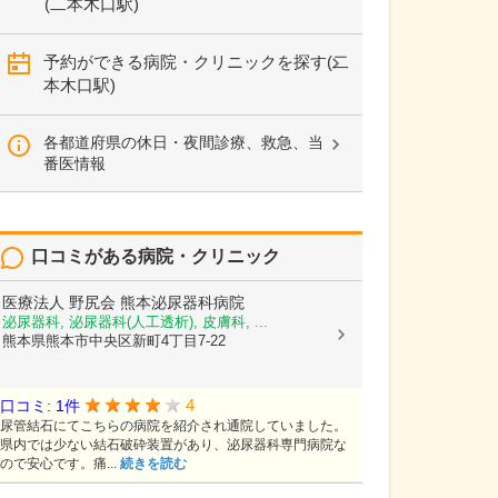
(二本木口駅)
予約ができる病院・クリニックを探す(二
本木口駅)
各都道府県の休日・夜間診療、救急、当
番医情報
口コミがある病院・クリニック
医療法人 野尻会
熊本泌尿器科病院
泌尿器科, 泌尿器科(人工透析), 皮膚科, ...
熊本県熊本市中央区新町4丁目7-22
4
口コミ: 1件
尿管結石にてこちらの病院を紹介され通院していました。
県内では少ない結石破砕装置があり、泌尿器科専門病院な
ので安心です。痛...
続きを読む