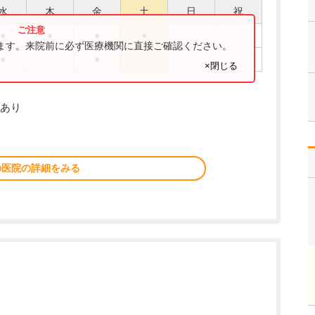
水
木
金
土
日
祝
●
●
●
●
ります。来院前に必ず医療機関に直接ご確認ください。
●
●
×閉じる
診あり
の医院の詳細をみる