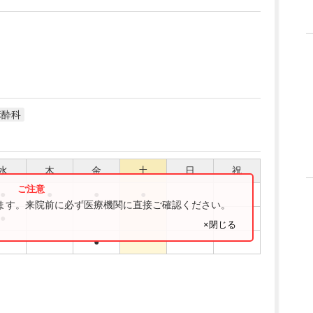
麻酔科
水
木
金
土
日
祝
●
●
●
●
ります。来院前に必ず医療機関に直接ご確認ください。
●
×閉じる
●