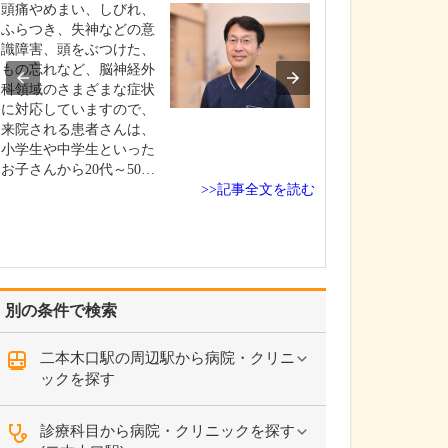
頭痛やめまい、しびれ、
今後、力を入れ
ふらつき、失神などの意
せください。
識障害、頭をぶつけた、
濵口先生、佐久
もの忘れなど、脳神経外
生と私を含めて常
科領域のさまざまな症状
名、非常勤医が2
に対応していますので、
5名体制になりま
来院される患者さんは、
で、手薄だった
小学生や中学生といった
を充実させてい
お子さんから20代～50…
考えています。
>>記事全文を読む
が、胃カメラ、
ラの内視鏡検査
別の条件で検索
二本木口駅の周辺駅から病院・クリニ
ックを探す
診療科目から病院・クリニックを探す