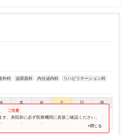
形外科
泌尿器科
内分泌内科
リハビリテーション科
水
木
金
土
日
祝
●
●
●
●
ります。来院前に必ず医療機関に直接ご確認ください。
●
●
●
×閉じる