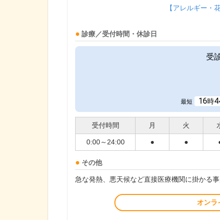
【アレルギー・
診療／受付時間・休診日
受
16
4
時
最短
受付時間
月
火
0:00～24:00
●
●
その他
急な発熱、悪天候など直接医療機関に掛かる事
オンラ