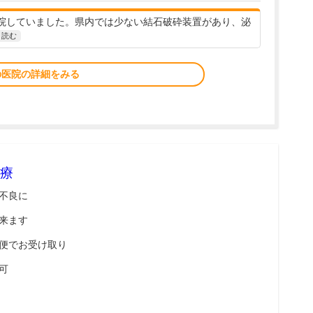
院していました。県内では少ない結石破砕装置があり、泌
と読む
の医院の詳細をみる
療
不良に
来ます
便でお受け取り
可