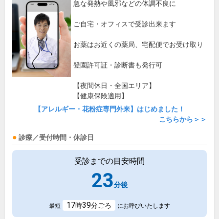
急な発熱や風邪などの体調不良に
ご自宅・オフィスで受診出来ます
お薬はお近くの薬局、宅配便でお受け取り
登園許可証・診断書も発行可
【夜間休日・全国エリア】
【健康保険適用】
【アレルギー・花粉症専門外来】はじめました！
こちらから＞＞
診療／受付時間・休診日
受診までの目安時間
23
分後
17
39
時
分ごろ
最短
にお呼びいたします