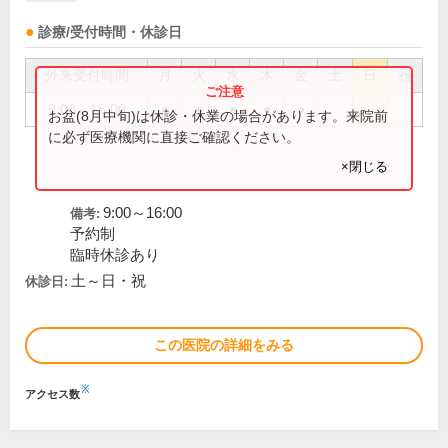
診療/受付時間・休診日
外来受付時間
月
火
水
木
金
土
日
祝
9:00～16:00
●
●
●
●
●
お盆(8月中旬)は休診・休業の場合があります。来院前
に必ず医療機関に直接ご確認ください。
×閉じる
9:00～16:00
備考:
予約制
臨時休診あり
土～日・祝
休診日:
この医院の詳細をみる
※
アクセス数