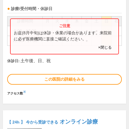
診療/受付時間・休診日
診療時間
月
火
水
木
金
土
日
祝
9:00～12:00
●
●
●
●
●
●
お盆(8月中旬)は休診・休業の場合があります。来院前
に必ず医療機関に直接ご確認ください。
12:30～17:30
●
●
●
●
●
×閉じる
土午後、日、祝
休診日:
この医院の詳細をみる
※
アクセス数
オンライン診療
【 24h 】 今から受診できる