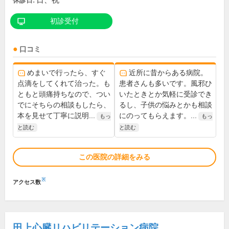
日、祝
休診日:
初診受付
口コミ
めまいで行ったら、すぐ
近所に昔からある病院。
点滴をしてくれて治った。も
患者さんも多いです。風邪ひ
ともと頭痛持ちなので、つい
いたときとか気軽に受診でき
でにそちらの相談もしたら、
るし、子供の悩みとかも相談
本を見せて丁寧に説明...
にのってもらえます。...
もっ
もっ
と読む
と読む
この医院の詳細をみる
※
アクセス数
田上心臓リハビリテーション病院