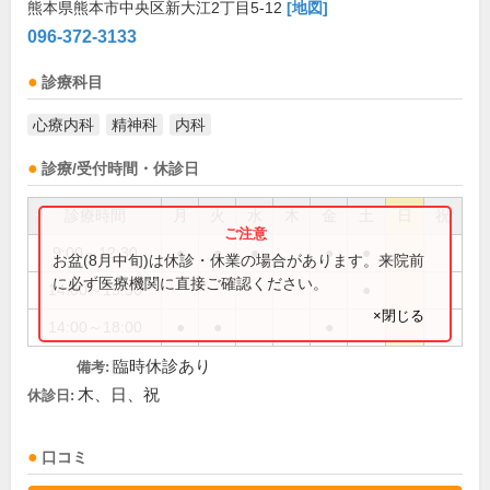
熊本県熊本市中央区新大江2丁目5-12
[地図]
096-372-3133
診療科目
心療内科
精神科
内科
診療/受付時間・休診日
診療時間
月
火
水
木
金
土
日
祝
9:00～12:30
●
●
●
●
●
お盆(8月中旬)は休診・休業の場合があります。来院前
に必ず医療機関に直接ご確認ください。
14:00～15:30
●
×閉じる
14:00～18:00
●
●
●
臨時休診あり
備考:
木、日、祝
休診日:
口コミ