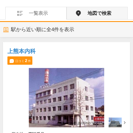
一覧表示
地図で検索
駅から近い順に全
4
件を表示
上熊本内科
2
口コミ
件