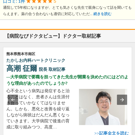
5
口コミ: 1件
通院して5年程になりますが、とても気さくな先生で親身になって話を聞いても
らえます。薬の合う合わないも適切に対応していただ...
続きを読む
【病院なびドクタビュー】ドクター取材記事
熊本県熊本市南区
たかしお内科ハートクリニック
高潮 征爾
院長
取材記事
大学病院で要職を担ってきた先生が開業を決めたのにはどのよ
うな理由があったのでしょうか?
心不全という病気は発症すると治
ることはなく、患者さんは生涯付
き合っていかなくてはなりませ
ん。しかも、悪化と改善を繰り返
しながら病状はだんだん悪くなっ
ていきます。大学病院で後進の育
成に取り組みつつ、高度…
>>記事全文を読む