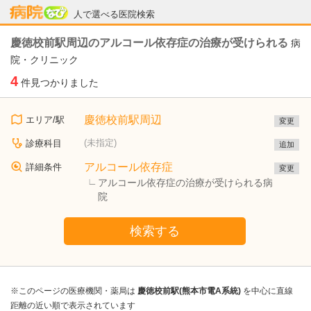
病院なび
人で選べる医院検索
慶徳校前駅周辺のアルコール依存症の治療が受けられる
病
院・クリニック
4
件見つかりました
慶徳校前駅周辺
エリア/駅
変更
(未指定)
診療科目
追加
アルコール依存症
詳細条件
変更
アルコール依存症の治療が受けられる病
院
検索する
※このページの医療機関・薬局は
慶徳校前駅(熊本市電A系統)
を中心に直線
距離の近い順で表示されています