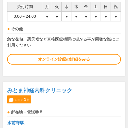
受付時間
月
火
水
木
金
土
日
祝
0:00～24:00
●
●
●
●
●
●
●
●
その他
急な発熱、悪天候など直接医療機関に掛かる事が困難な際にご
利用ください
オンライン診療の詳細をみる
みとま神経内科クリニック
1
口コミ
件
所在地・電話番号
水前寺駅