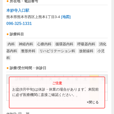
所在地・電話番号
本妙寺入口駅
熊本県熊本市西区上熊本1丁目3-4
[地図]
096-325-1331
診療科目
内科
神経内科
心療内科
循環器内科
呼吸器内科
消化
器内科
整形外科
リハビリテーション科
放射線科
小児
科
診療/受付時間・休診日
診療時間
月
火
水
木
金
土
日
祝
9:00～13:00
●
お盆(8月中旬)は休診・休業の場合があります。来院前
に必ず医療機関に直接ご確認ください。
9:00～18:00
●
●
●
●
●
×閉じる