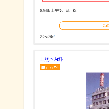
土午後、日、祝
休診日:
こ
※
アクセス数
上熊本内科
2
口コミ
件