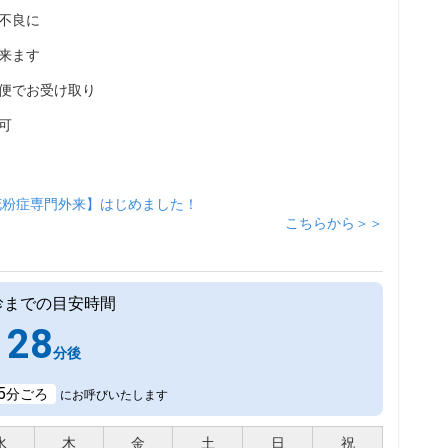
不良に
来ます
便でお受け取り
可
花粉症専門外来】はじめました！
こちらから＞＞
診までの目安時間
28
分後
5
分ごろ
にお呼びいたします
水
木
金
土
日
祝