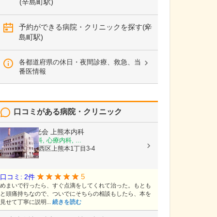
(辛島町駅)
予約ができる病院・クリニックを探す(辛
島町駅)
各都道府県の休日・夜間診療、救急、当
番医情報
口コミがある病院・クリニック
医療法人陽光会
上熊本内科
内科, 神経内科, 心療内科, ...
熊本県熊本市西区上熊本1丁目3-4
5
口コミ: 2件
めまいで行ったら、すぐ点滴をしてくれて治った。もとも
と頭痛持ちなので、ついでにそちらの相談もしたら、本を
見せて丁寧に説明...
続きを読む