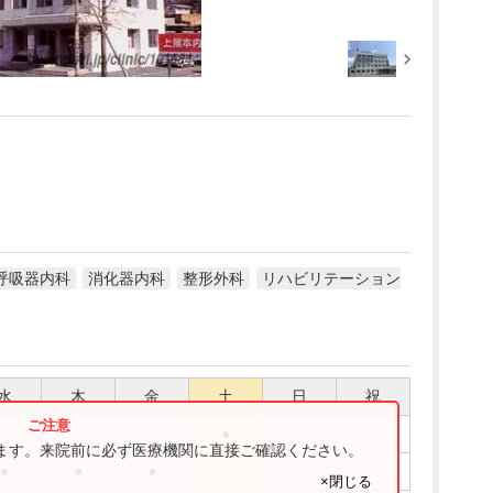
呼吸器内科
消化器内科
整形外科
リハビリテーション
水
木
金
土
日
祝
●
ります。来院前に必ず医療機関に直接ご確認ください。
●
●
●
×閉じる