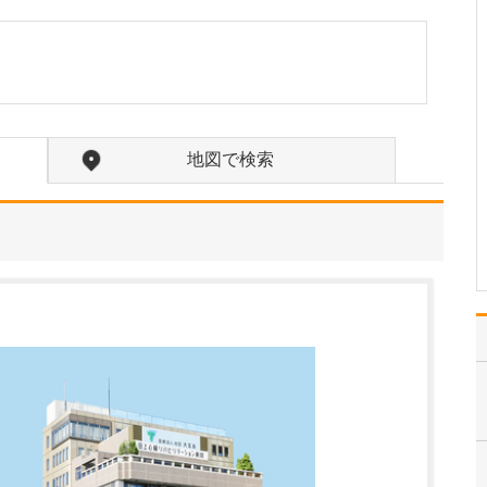
か?
訪問診療の対象となるの
は、主に通院が困難にな
った方々です。ご高齢で
寝たきりの方や認知症の
方に加え、がんの終末期
や間質性肺炎の末期で大
地図で検索
学病院や基幹病院での治
療を終え、緩和ケアを必
要とされる患者さんも多
く…
>>記事全文を読む