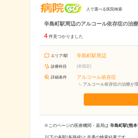
病院なび
人で選べる医院検索
辛島町駅周辺のアルコール依存症の治
4
件見つかりました
辛島町駅周辺
エリア/駅
(未指定)
診療科目
アルコール依存症
詳細条件
アルコール依存症の治療が
※このページの医療機関・薬局は
辛島町駅(熊本
以下の各駅(各路線)と共通の検索結果です