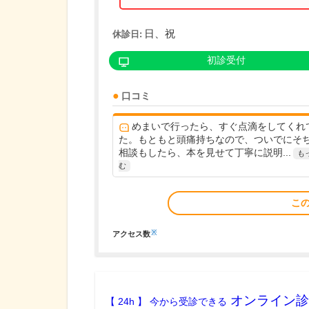
日、祝
休診日:
初診受付
口コミ
めまいで行ったら、すぐ点滴をしてくれ
た。もともと頭痛持ちなので、ついでにそ
相談もしたら、本を見せて丁寧に説明...
も
む
こ
※
アクセス数
オンライン診
【 24h 】 今から受診できる