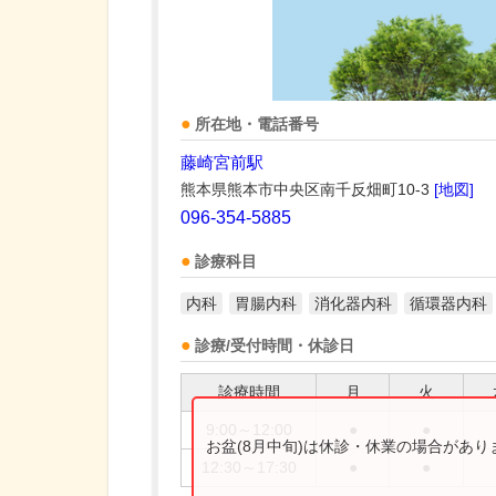
所在地・電話番号
藤崎宮前駅
熊本県熊本市中央区南千反畑町10-3
[地図]
096-354-5885
診療科目
内科
胃腸内科
消化器内科
循環器内科
診療/受付時間・休診日
診療時間
月
火
9:00～12:00
●
●
お盆(8月中旬)は休診・休業の場合があ
12:30～17:30
●
●