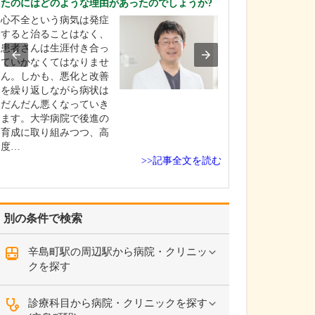
たのにはどのような理由があったのでしょうか?
えてください。
心不全という病気は発症
当院では、でき
すると治ることはなく、
者さんの苦痛が
患者さんは生涯付き合っ
に、細心の注意
ていかなくてはなりませ
がら検査を実施
ん。しかも、悪化と改善
す。胃カメラは
を繰り返しながら病状は
鼻に対応してお
だんだん悪くなっていき
時は挿入箇所に
ます。大学病院で後進の
を使用しますが
育成に取り組みつつ、高
に応じて鎮静剤
度…
て…
>>記事全文を読む
別の条件で検索
辛島町駅の周辺駅から病院・クリニッ
クを探す
診療科目から病院・クリニックを探す