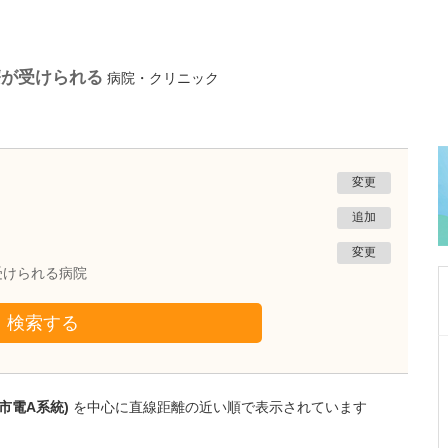
療が受けられる
病院・クリニック
変更
追加
変更
受けられる病院
検索する
大阪府吹田市
千里北在宅クリニック
菅 泰彦
市電A系統)
を中心に直線距離の近い順で表示されています
院長
取材記事
どのような患者さんが貴院を利用されています