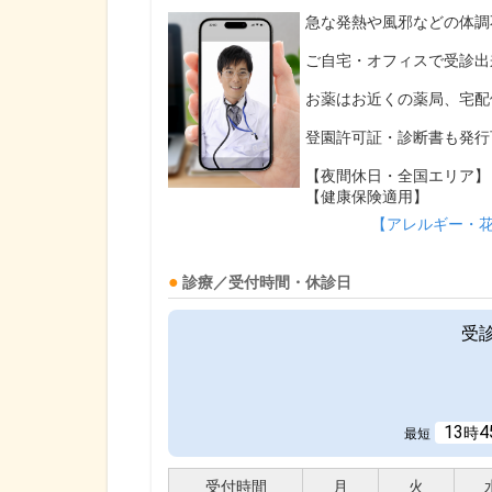
急な発熱や風邪などの体調
ご自宅・オフィスで受診出
お薬はお近くの薬局、宅配
登園許可証・診断書も発行
【夜間休日・全国エリア】
【健康保険適用】
【アレルギー・
診療／受付時間・休診日
受
13
4
時
最短
受付時間
月
火