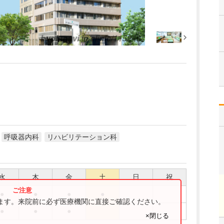
呼吸器内科
リハビリテーション科
水
木
金
土
日
祝
●
●
●
●
ります。来院前に必ず医療機関に直接ご確認ください。
●
●
●
×閉じる