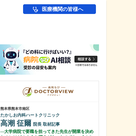
医療機関の皆様へ
医師(ドクター)の
熊本県熊本市南区
大阪府大阪市城東区
たかしお内科ハートクリニック
石川消化器内科
高潮 征爾
石川 嶺
院長
取材記事
院
大学病院で要職を担ってきた先生が開業を決め
貴院で受けられ