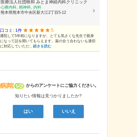
医療法人社団映和
みとま神経内科クリニック
心療内科, 精神科, 内科
熊本県熊本市中央区新大江2丁目5-12
5
口コミ: 1件
通院して5年程になりますが、とても気さくな先生で親身
になって話を聞いてもらえます。薬の合う合わないも適切
に対応していただ...
続きを読む
病院なび
からのアンケートにご協力ください。
知りたい情報は見つかりましたか?
はい
いいえ