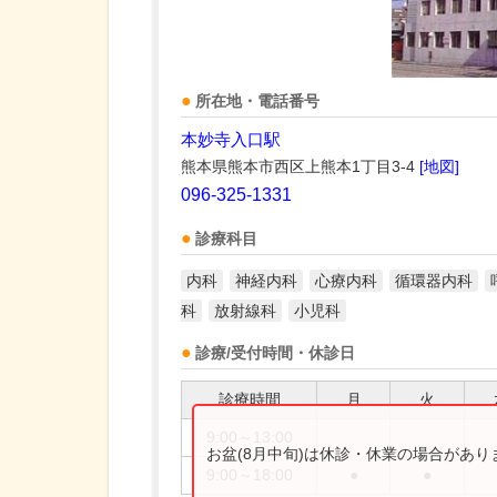
所在地・電話番号
本妙寺入口駅
熊本県熊本市西区上熊本1丁目3-4
[地図]
096-325-1331
診療科目
内科
神経内科
心療内科
循環器内科
科
放射線科
小児科
診療/受付時間・休診日
診療時間
月
火
9:00～13:00
お盆(8月中旬)は休診・休業の場合があ
9:00～18:00
●
●