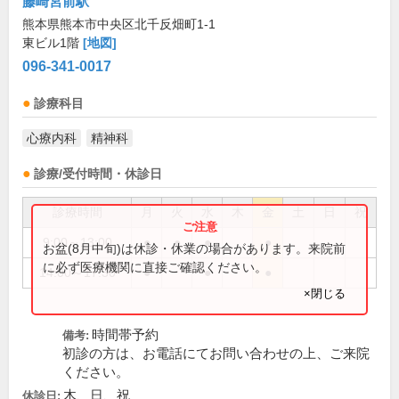
藤崎宮前駅
熊本県熊本市中央区北千反畑町1-1
東ビル1階
[地図]
096-341-0017
診療科目
心療内科
精神科
診療/受付時間・休診日
診療時間
月
火
水
木
金
土
日
祝
9:00～13:00
●
●
●
●
お盆(8月中旬)は休診・休業の場合があります。来院前
に必ず医療機関に直接ご確認ください。
14:00～17:30
●
●
●
×閉じる
時間帯予約
備考:
初診の方は、お電話にてお問い合わせの上、ご来院
ください。
木、日、祝
休診日: