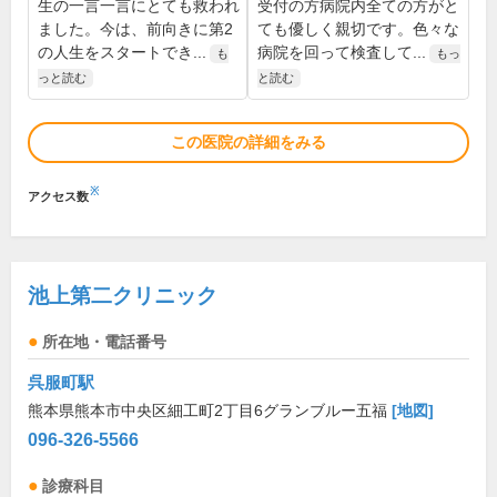
生の一言一言にとても救われ
受付の方病院内全ての方がと
ました。今は、前向きに第2
ても優しく親切です。色々な
の人生をスタートでき...
病院を回って検査して...
も
もっ
っと読む
と読む
この医院の詳細をみる
※
アクセス数
池上第二クリニック
所在地・電話番号
呉服町駅
熊本県熊本市中央区細工町2丁目6グランブルー五福
[地図]
096-326-5566
診療科目