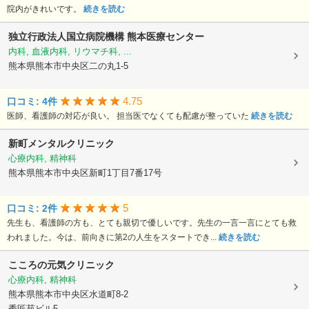
院内がきれいです。
続きを読む
独立行政法人国立病院機構
熊本医療センター
内科, 血液内科, リウマチ科, ...
熊本県熊本市中央区二の丸1-5
4.75
口コミ: 4件
医師、看護師の対応が良い。 担当医でなくても配慮が整っていた
続きを読む
新町メンタルクリニック
心療内科, 精神科
熊本県熊本市中央区新町1丁目7番17号
5
口コミ: 2件
先生も、看護師の方も、とても親切で優しいです。先生の一言一言にとても救
われました。今は、前向きに第2の人生をスタートでき...
続きを読む
こころの元気クリニック
心療内科, 精神科
熊本県熊本市中央区水道町8-2
秀匠苑ビル5