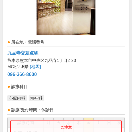
所在地・電話番号
九品寺交差点駅
熊本県熊本市中央区九品寺1丁目2-23
MCビル5階
[地図]
096-366-8600
診療科目
心療内科
精神科
診療/受付時間・休診日
診療時間
月
火
水
木
金
土
日
祝