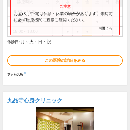
診療時間
月
火
水
木
金
土
日
祝
9:30～13:30
●
●
●
●
お盆(8月中旬)は休診・休業の場合があります。来院前
に必ず医療機関に直接ご確認ください。
15:00～17:30
●
×閉じる
15:00～18:00
●
●
●
月～火・日・祝
休診日:
この医院の詳細をみる
※
アクセス数
九品寺心身クリニック