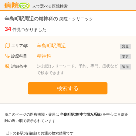
病院なび
人で選べる医院検索
辛島町駅周辺の精神科の
病院・クリニック
34
件見つかりました
辛島町駅周辺
エリア/駅
変更
精神科
診療科目
変更
(未指定)フリーワード、予約、専門、症状など
詳細条件
追加
で検索できます
検索する
※このページの医療機関・薬局は
辛島町駅(熊本市電A系統)
を中心に直線距
離の近い順で表示されています
以下の各駅(各路線)と共通の検索結果です