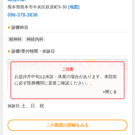
熊本県熊本市中央区萩原町9-30
[地図]
096-378-3836
診療科目
精神科
神経内科
診療/受付時間・休診日
外来受付時間
月
火
水
木
金
土
日
祝
9:00～12:00
●
●
●
●
●
お盆(8月中旬)は休診・休業の場合があります。来院前
に必ず医療機関に直接ご確認ください。
14:00～17:00
●
●
●
●
●
×閉じる
土、日、祝
休診日:
この医院の詳細をみる