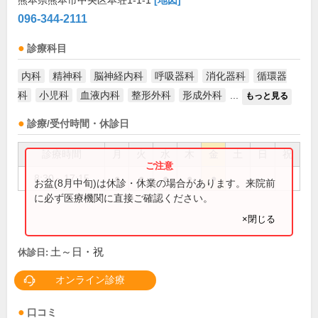
熊本県熊本市中央区本荘1-1-1
[地図]
096-344-2111
診療科目
内科
精神科
脳神経内科
呼吸器科
消化器科
循環器
科
小児科
血液内科
整形外科
形成外科
...
もっと見る
診療/受付時間・休診日
診療時間
月
火
水
木
金
土
日
祝
8:30～17:15
●
●
●
●
●
お盆(8月中旬)は休診・休業の場合があります。来院前
に必ず医療機関に直接ご確認ください。
×閉じる
土～日・祝
休診日:
オンライン診療
口コミ