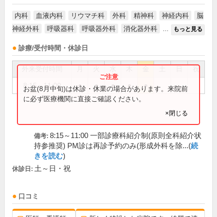
内科
血液内科
リウマチ科
外科
精神科
神経内科
脳
神経外科
呼吸器科
呼吸器外科
消化器外科
...
もっと見る
診療/受付時間・休診日
外来受付時間
月
火
水
木
金
土
日
祝
8:15～11:00
●
●
●
●
●
お盆(8月中旬)は休診・休業の場合があります。来院前
に必ず医療機関に直接ご確認ください。
×閉じる
8:15～11:00 一部診療科紹介制(原則全科紹介状
備考:
持参推奨) PM診は再診予約のみ(形成外科を除...(
続
きを読む
)
土～日・祝
休診日:
口コミ