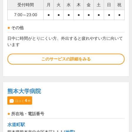
受付時間
月
火
水
木
金
土
日
祝
7:00～23:00
●
●
●
●
●
●
●
●
その他
日中に時間がとりにくい方、外出すると疲れやすい方に向いて
います
このサービスの詳細をみる
熊本大学病院
4
口コミ
件
所在地・電話番号
水道町駅