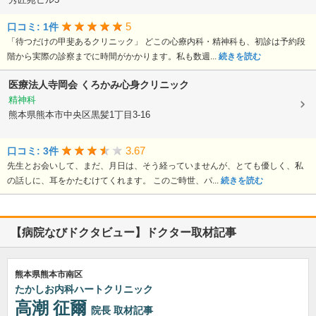
5
口コミ: 1件
「待つだけの甲斐あるクリニック」 どこの心療内科・精神科も、初診は予約段
階から実際の診察までに時間がかかります。私も数週...
続きを読む
医療法人寺岡会
くろかみ心身クリニック
精神科
熊本県熊本市中央区黒髪1丁目3-16
3.67
口コミ: 3件
先生とお会いして、まだ、月日は、そう経っていませんが、とても優しく、私
の話しに、耳をかたむけてくれます。 このご時世、パ...
続きを読む
【病院なびドクタビュー】ドクター取材記事
熊本県熊本市南区
たかしお内科ハートクリニック
高潮 征爾
院長
取材記事