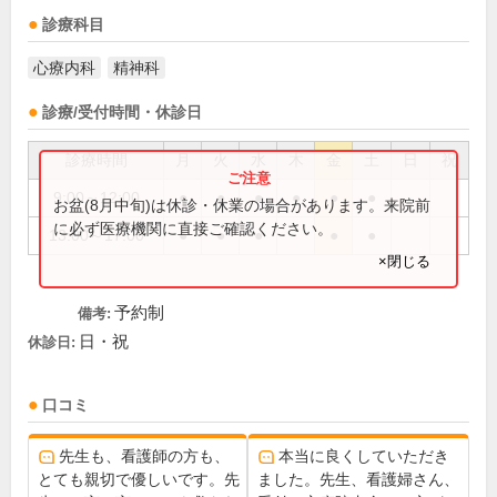
診療科目
心療内科
精神科
診療/受付時間・休診日
診療時間
月
火
水
木
金
土
日
祝
9:00～12:00
●
●
●
●
●
●
お盆(8月中旬)は休診・休業の場合があります。来院前
に必ず医療機関に直接ご確認ください。
13:00～17:00
●
●
●
●
●
×閉じる
予約制
備考:
日・祝
休診日:
口コミ
先生も、看護師の方も、
本当に良くしていただき
とても親切で優しいです。先
ました。先生、看護婦さん、