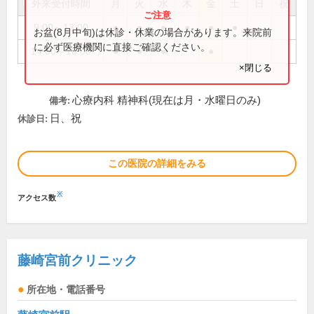
外来受付時間
月
火
水
木
金
土
日
祝
9:00～13:00
●
●
●
●
●
●
お盆(8月中旬)は休診・休業の場合があります。来院前
に必ず医療機関に直接ご確認ください。
14:00～18:00
●
●
●
●
×閉じる
心療内科 精神科(現在は月・水曜日のみ)
備考:
日、祝
休診日:
この医院の詳細をみる
※
アクセス数
藤崎宮前クリニック
所在地・電話番号