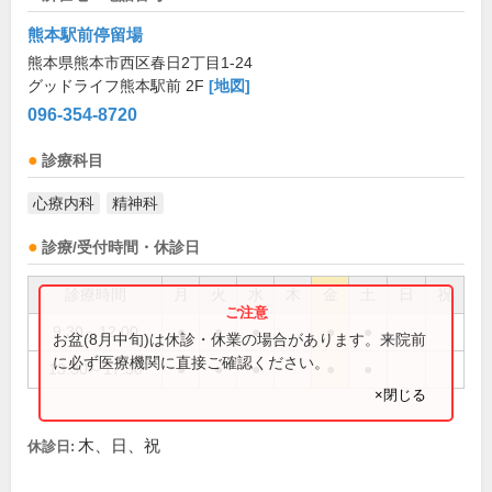
熊本駅前停留場
熊本県熊本市西区春日2丁目1-24
グッドライフ熊本駅前 2F
[地図]
096-354-8720
診療科目
心療内科
精神科
診療/受付時間・休診日
診療時間
月
火
水
木
金
土
日
祝
9:30～12:00
●
●
●
●
●
お盆(8月中旬)は休診・休業の場合があります。来院前
に必ず医療機関に直接ご確認ください。
13:30～17:30
●
●
●
●
●
×閉じる
木、日、祝
休診日: