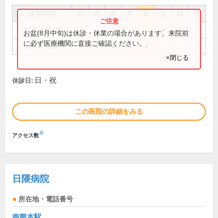
診療時間
月
火
水
木
金
土
日
祝
9:00～12:00
●
お盆(8月中旬)は休診・休業の場合があります。来院前
に必ず医療機関に直接ご確認ください。
9:00～18:00
●
●
●
●
●
×閉じる
日・祝
休診日:
この医院の詳細をみる
※
アクセス数
日隈病院
所在地・電話番号
南熊本駅