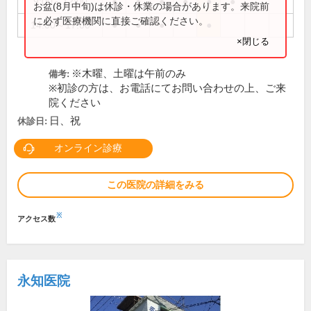
9:00～12:00
●
●
●
●
●
●
お盆(8月中旬)は休診・休業の場合があります。来院前
に必ず医療機関に直接ご確認ください。
14:00～17:00
●
●
●
●
×閉じる
※木曜、土曜は午前のみ
備考:
※初診の方は、お電話にてお問い合わせの上、ご来
院ください
日、祝
休診日:
オンライン診療
この医院の詳細をみる
※
アクセス数
永知医院