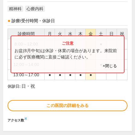
精神科
心療内科
診療/受付時間・休診日
診療時間
月
火
水
木
金
土
日
祝
8:00～12:00
●
お盆(8月中旬)は休診・休業の場合があります。来院前
9:00～12:00
●
●
●
●
●
に必ず医療機関に直接ご確認ください。
12:00～14:00
●
×閉じる
13:00～17:00
●
●
●
●
●
日・祝
休診日:
この医院の詳細をみる
※
アクセス数