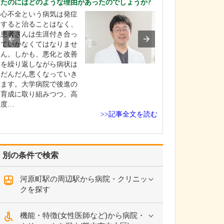
たのにはどのような理由があったのでしょうか?
日々の診療で心
心不全という病気は発症
い。
すると治ることはなく、
患者さんが増え
患者さんは生涯付き合っ
だからこそ、一
ていかなくてはなりませ
ときちんと向き
ん。しかも、悪化と改善
を何より大切に
を繰り返しながら病状は
す。「早く・正
だんだん悪くなっていき
きるだけお待た
ます。大学病院で後進の
い」診療を心が
育成に取り組みつつ、高
も、安心して話
度…
だける雰囲気づ
>>記事全文を読む
かせ…
別の条件で検索
河原町駅の周辺駅から病院・クリニッ
クを探す
機能・特徴(女性医師など)から病院・