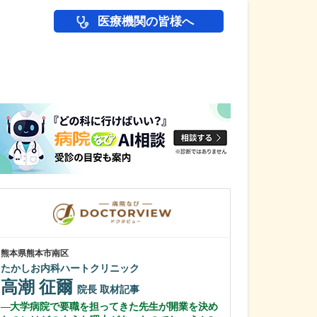
医療機関の皆様へ
医師(ドクター)の
熊本県熊本市南区
宮崎県宮崎市
たかしお内科ハートクリニック
ピア・ささき病
佐々木 達
高潮 征爾
院長
取材記事
佐々木 夏
大学病院で要職を担ってきた先生が開業を決め