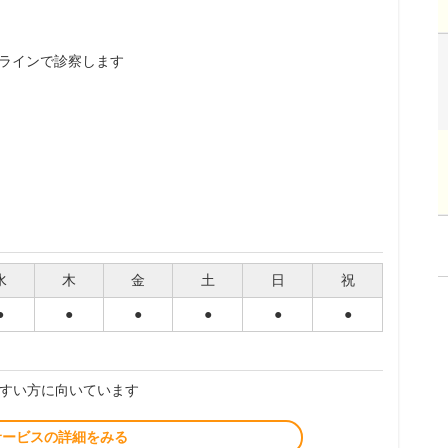
ラインで診察します
水
木
金
土
日
祝
●
●
●
●
●
●
すい方に向いています
サービスの詳細をみる