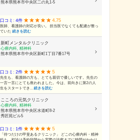
熊本県熊本市中央区二の丸1-5
4.75
口コミ: 4件
医師、看護師の対応が良い。 担当医でなくても配慮が整っ
ていた
続きを読む
新町メンタルクリニック
心療内科, 精神科
熊本県熊本市中央区新町1丁目7番17号
5
口コミ: 2件
先生も、看護師の方も、とても親切で優しいです。先生の
一言一言にとても救われました。今は、前向きに第2の人
生をスタートでき...
続きを読む
こころの元気クリニック
心療内科, 精神科
熊本県熊本市中央区水道町8-2
秀匠苑ビル5
5
口コミ: 1件
「待つだけの甲斐あるクリニック」 どこの心療内科・精神
科も、初診は予約段階から実際の診察までに時間がかかり