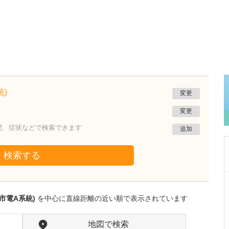
)
変更
変更
門、症状などで検索できます
追加
検索する
福岡県福岡市博多区
博多健診内視鏡クリニック
市電A系統)
を中心に直線距離の近い順で表示されています
髙津 憲之
院長
取材記事
健康診断や各種検診では、非常に幅広い項目の
地図で検索