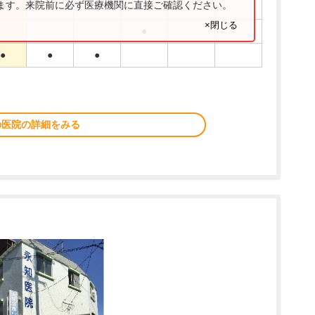
ります。来院前に必ず医療機関に直接ご確認ください。
●
●
●
×閉じる
●
●
●
●
の医院の詳細をみる