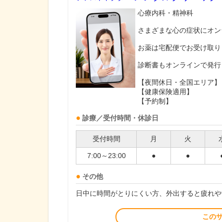
心療内科・精神科
さまざまな心の症状にオン
お薬は宅配便でお受け取り
診断書もオンラインで発行
【夜間休日・全国エリア】
【健康保険適用】
【予約制】
診療／受付時間・休診日
受付時間
月
火
7:00～23:00
●
●
その他
日中に時間がとりにくい方、外出すると疲れや
この