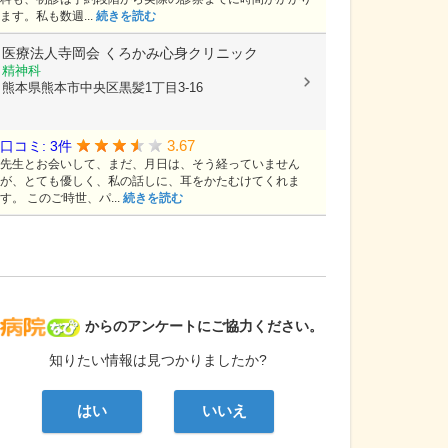
ます。私も数週...
続きを読む
医療法人寺岡会
くろかみ心身クリニック
精神科
熊本県熊本市中央区黒髪1丁目3-16
3.67
口コミ: 3件
先生とお会いして、まだ、月日は、そう経っていません
が、とても優しく、私の話しに、耳をかたむけてくれま
す。 このご時世、パ...
続きを読む
病院なび
からのアンケートにご協力ください。
知りたい情報は見つかりましたか?
はい
いいえ