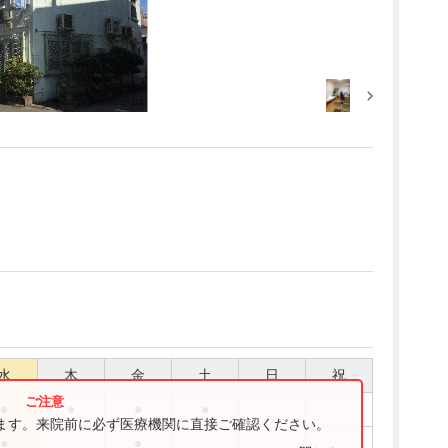
水
木
金
土
日
祝
●
●
●
●
ります。来院前に必ず医療機関に直接ご確認ください。
●
●