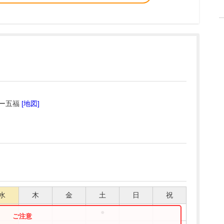
ルー五福
[地図]
水
木
金
土
日
祝
●