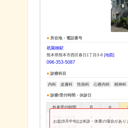
所在地・電話番号
祇園橋駅
熊本県熊本市西区春日1丁目3-8
[地図]
096-353-5087
診療科目
内科
皮膚科
性病科
心療内科
精神科
診療/受付時間・休診日
外来受付時間
月
火
9:00～13:00
●
●
お盆(8月中旬)は休診・休業の場合があ
14:00～18:00
●
●