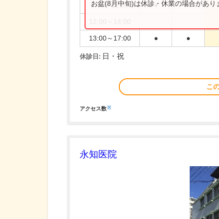
お盆(8月中旬)は休診・休業の場合があ
9:00～12:00
●
●
12:00～14:00
13:00～17:00
●
●
日・祝
休診日:
こ
※
アクセス数
永知医院