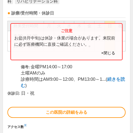
科
リハビリテーション科
診療/受付時間・休診日
外来受付時間
月
火
水
木
金
土
日
祝
8:30～11:30
●
●
●
●
●
●
お盆(8月中旬)は休診・休業の場合があります。来院前
に必ず医療機関に直接ご確認ください。
13:00～17:00
●
●
●
●
●
×閉じる
金曜PM14:00～17:00
備考:
土曜AMのみ
診療時間はAM9:00～12:00、PM13:00～1...(
続きを読
む
)
日・祝
休診日:
この医院の詳細をみる
※
アクセス数