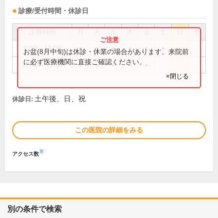
診療/受付時間・休診日
診療時間
月
火
水
木
金
土
日
祝
9:00～12:00
●
●
●
●
●
●
お盆(8月中旬)は休診・休業の場合があります。来院前
に必ず医療機関に直接ご確認ください。
12:30～17:30
●
●
●
●
●
×閉じる
土午後、日、祝
休診日:
この医院の詳細をみる
※
アクセス数
別の条件で検索