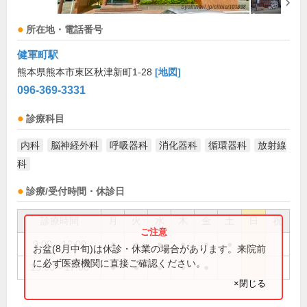
所在地・電話番号
健軍町駅
熊本県熊本市東区秋津新町1-28
[地図]
096-369-3331
診療科目
内科
脳神経外科
呼吸器科
消化器科
循環器科
放射線
科
診療/受付時間・休診日
診療時間
月
火
水
木
金
土
日
祝
9:00～12:00
●
●
●
●
●
●
お盆(8月中旬)は休診・休業の場合があります。来院前
に必ず医療機関に直接ご確認ください。
13:30～17:00
●
●
●
●
●
×閉じる