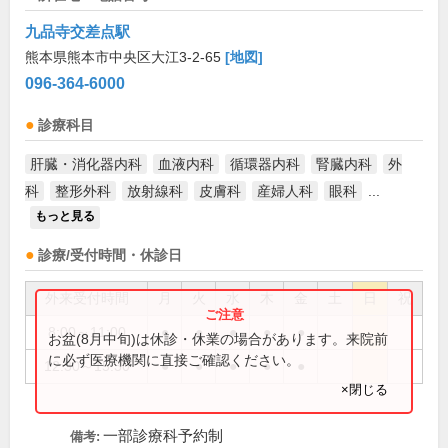
九品寺交差点駅
熊本県熊本市中央区大江3-2-65
[地図]
096-364-6000
診療科目
肝臓・消化器内科
血液内科
循環器内科
腎臓内科
外
科
整形外科
放射線科
皮膚科
産婦人科
眼科
...
もっと見る
診療/受付時間・休診日
外来受付時間
月
火
水
木
金
土
日
祝
8:00～11:00
●
●
●
●
●
お盆(8月中旬)は休診・休業の場合があります。来院前
に必ず医療機関に直接ご確認ください。
12:30～15:30
●
●
●
●
●
×閉じる
一部診療科予約制
備考: