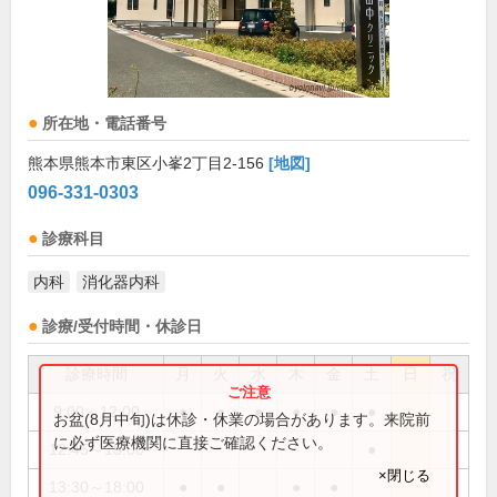
所在地・電話番号
熊本県熊本市東区小峯2丁目2-156
[地図]
096-331-0303
診療科目
内科
消化器内科
診療/受付時間・休診日
診療時間
月
火
水
木
金
土
日
祝
9:00～12:00
●
●
●
●
●
●
お盆(8月中旬)は休診・休業の場合があります。来院前
に必ず医療機関に直接ご確認ください。
12:45～15:00
●
×閉じる
13:30～18:00
●
●
●
●