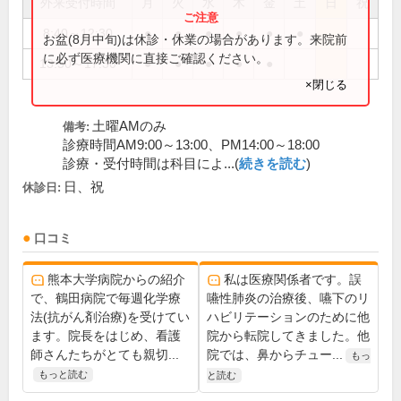
外来受付時間
月
火
水
木
金
土
日
祝
8:40～12:30
●
●
●
●
●
●
お盆(8月中旬)は休診・休業の場合があります。来院前
に必ず医療機関に直接ご確認ください。
13:50～17:30
●
●
●
●
●
×閉じる
土曜AMのみ
備考:
診療時間AM9:00～13:00、PM14:00～18:00
診療・受付時間は科目によ...(
続きを読む
)
日、祝
休診日:
口コミ
熊本大学病院からの紹介
私は医療関係者です。誤
で、鶴田病院で毎週化学療
嚥性肺炎の治療後、嚥下のリ
法(抗がん剤治療)を受けてい
ハビリテーションのために他
ます。院長をはじめ、看護
院から転院してきました。他
師さんたちがとても親切...
院では、鼻からチュー...
もっ
もっと読む
と読む