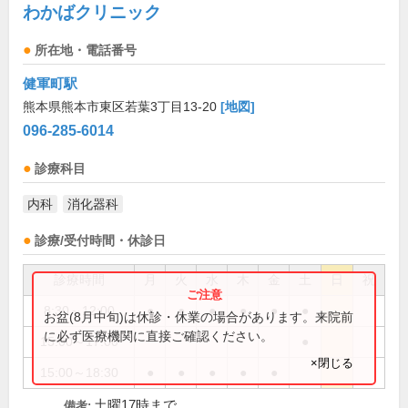
わかばクリニック
所在地・電話番号
健軍町駅
熊本県熊本市東区若葉3丁目13-20
[地図]
096-285-6014
診療科目
内科
消化器科
診療/受付時間・休診日
診療時間
月
火
水
木
金
土
日
祝
8:30～12:00
●
●
●
●
●
●
お盆(8月中旬)は休診・休業の場合があります。来院前
に必ず医療機関に直接ご確認ください。
15:00～17:00
●
×閉じる
15:00～18:30
●
●
●
●
●
土曜17時まで
備考: