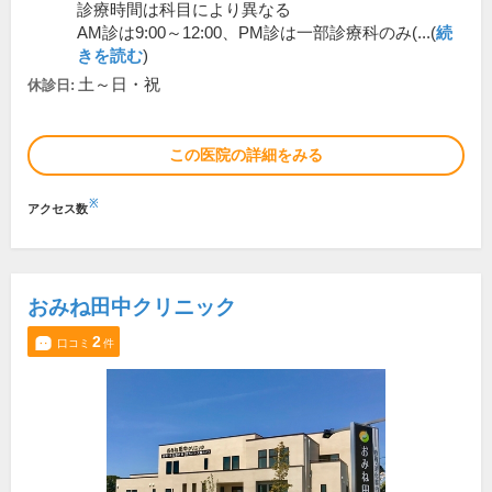
診療時間は科目により異なる
AM診は9:00～12:00、PM診は一部診療科のみ(...(
続
きを読む
)
土～日・祝
休診日:
この医院の詳細をみる
※
アクセス数
おみね田中クリニック
2
口コミ
件