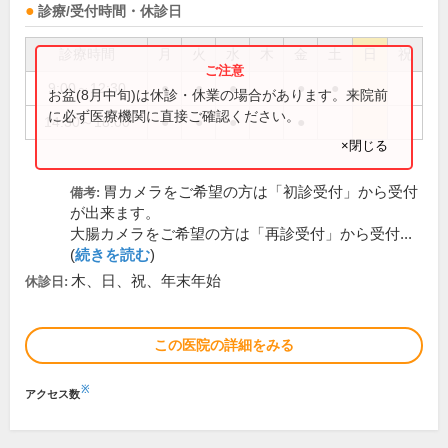
診療/受付時間・休診日
診療時間
月
火
水
木
金
土
日
祝
9:00～12:30
●
●
●
●
●
お盆(8月中旬)は休診・休業の場合があります。来院前
に必ず医療機関に直接ご確認ください。
14:30～18:00
●
●
●
●
×閉じる
胃カメラをご希望の方は「初診受付」から受付
備考:
が出来ます。
大腸カメラをご希望の方は「再診受付」から受付...
(
続きを読む
)
木、日、祝、年末年始
休診日:
この医院の詳細をみる
※
アクセス数