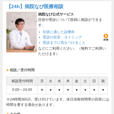
【24h】
病院なび医療相談
病院なび公式サービス
症状や受診について医師に相談ができま
す。
症状に適した診療科
受診の目安・タイミング
受診までに気をつけること
などにご利用ください。（無料でご利用い
ただけます）
相談／受付時間
相談受付時間
月
火
水
木
金
土
日
祝
0:00～24:00
●
●
●
●
●
●
●
●
※24時間365日、受け付けています。休日深夜時間帯の回答には
時間を要する場合があります。