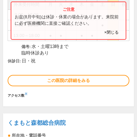
外来受付時間
月
火
水
木
金
土
日
祝
9:00～12:00
●
●
●
●
お盆(8月中旬)は休診・休業の場合があります。来院前
に必ず医療機関に直接ご確認ください。
9:00～13:00
●
●
×閉じる
13:00～18:00
●
●
●
●
水・土曜13時まで
備考:
臨時休診あり
日・祝
休診日:
この医院の詳細をみる
※
アクセス数
くまもと森都総合病院
所在地・電話番号