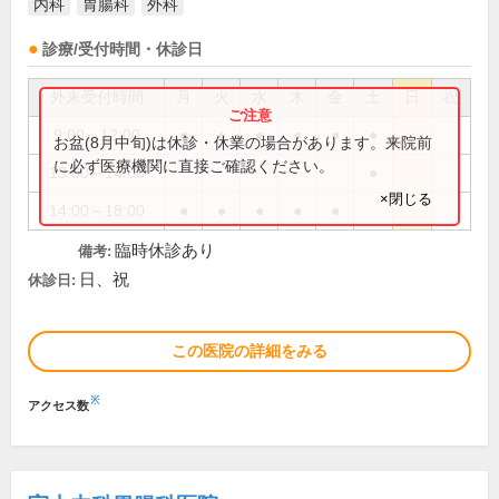
内科
胃腸科
外科
診療/受付時間・休診日
外来受付時間
月
火
水
木
金
土
日
祝
9:00～12:00
●
●
●
●
●
●
お盆(8月中旬)は休診・休業の場合があります。来院前
に必ず医療機関に直接ご確認ください。
13:00～14:00
●
×閉じる
14:00～18:00
●
●
●
●
●
臨時休診あり
備考:
日、祝
休診日:
この医院の詳細をみる
※
アクセス数