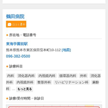
鶴田病院
2
口コミ
件
所在地・電話番号
東海学園前駅
熊本県熊本市東区保田窪本町10-112
[地図]
096-382-0500
診療科目
内科
消化器内科
内視鏡内科
循環器内科
外科
消化器
外科
内視鏡外科
整形外科
リハビリテーション科
麻酔
科
...
もっと見る
診療/受付時間・休診日