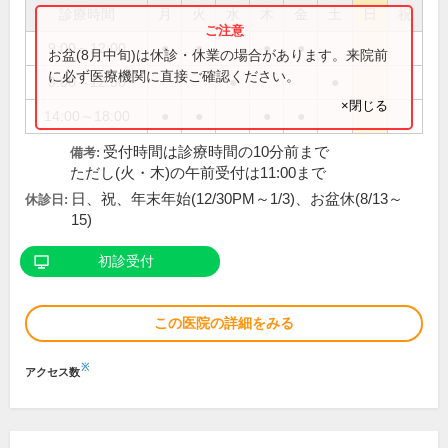
診療時間
月
火
水
木
金
土
日
祝
9:00～12:00
●
●
●
●
お盆(8月中旬)は休診・休業の場合があります。来院前
に必ず医療機関に直接ご確認ください。
9:00～12:30
●
●
×閉じる
14:00～18:00
●
●
●
●
受付時間は診療時間の10分前まで
備考:
ただし(火・木)の午前受付は11:00まで
日、祝、年末年始(12/30PM～1/3)、お盆休(8/13～
休診日:
15)
初診受付
この医院の詳細をみる
※
アクセス数