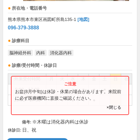
所在地・電話番号
熊本県熊本市東区画図町所島135-1
[地図]
096-379-3888
診療科目
脳神経外科
内科
消化器内科
診療/受付時間・休診日
外来受付時間
月
火
水
木
金
土
日
祝
9:00～12:00
●
●
●
●
●
●
お盆(8月中旬)は休診・休業の場合があります。来院前
に必ず医療機関に直接ご確認ください。
15:00～17:30
●
●
●
●
●
×閉じる
※木曜は消化器内科は休診
備考:
日、祝
休診日: