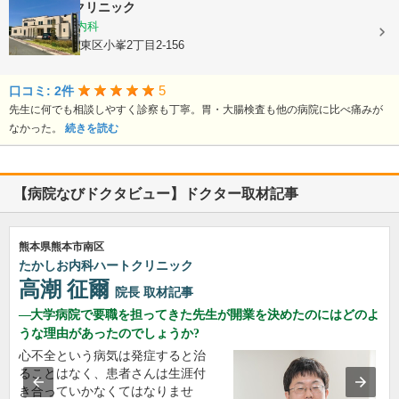
おみね田中クリニック
内科, 消化器内科
熊本県熊本市東区小峯2丁目2-156
5
口コミ: 2件
先生に何でも相談しやすく診察も丁寧。胃・大腸検査も他の病院に比べ痛みが
なかった。
続きを読む
【病院なびドクタビュー】ドクター取材記事
熊本県熊本市南区
たかしお内科ハートクリニック
高潮 征爾
院長
取材記事
大学病院で要職を担ってきた先生が開業を決めたのにはどのよ
うな理由があったのでしょうか?
心不全という病気は発症すると治
ることはなく、患者さんは生涯付
き合っていかなくてはなりませ