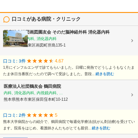
口コミがある病院・クリニック
医療法人社団画図園友会
そのだ脳神経外科 消化器内科
脳神経外科, 内科, 消化器内科
熊本県熊本市東区画図町所島135-1
4.67
口コミ: 3件
1月にインフルエンザで診てもらいました。日曜に発熱でどうしようもなくたま
たま休日当番医だったので調べて受診しました。普段...
続きを読む
医療法人社団鶴友会
鶴田病院
内科, 消化器内科, 内視鏡内科, ...
熊本県熊本市東区保田窪本町10-112
5
口コミ: 2件
熊本大学病院からの紹介で、鶴田病院で毎週化学療法(抗がん剤治療)を受けてい
ます。院長をはじめ、看護師さんたちがとても親切...
続きを読む