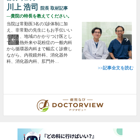
川上 浩司
院長
取材記事
貴院の特長を教えてください。
当院は常勤医3名の3診体制に加
え、非常勤の先生にもお手伝いい
ただき、地域のかかりつけ医とし
て、発熱外来や花粉症の一般内科
から循環器内科まで幅広く診療し
ながら、内視鏡外科、消化器外
科、消化器内科、肛門外…
>>記事全文を読む