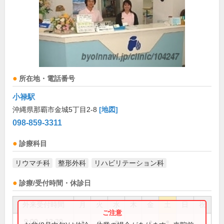
所在地・電話番号
小禄駅
沖縄県那覇市金城5丁目2-8
[地図]
098-859-3311
診療科目
リウマチ科
整形外科
リハビリテーション科
診療/受付時間・休診日
外来受付時間
月
火
水
木
金
土
日
祝
9:00～12:30
●
●
●
●
●