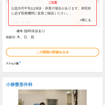
8:45～12:00
●
●
●
●
●
お盆(8月中旬)は休診・休業の場合があります。来院前
に必ず医療機関に直接ご確認ください。
13:45～17:30
●
●
●
●
×閉じる
14:00～17:00
●
臨時休診あり
備考:
木、日、祝
休診日:
この医院の詳細をみる
※
アクセス数
小禄整形外科