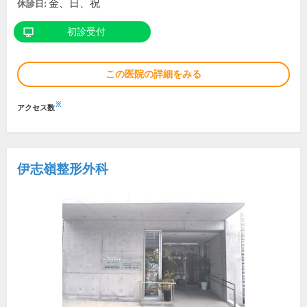
金、日、祝
休診日:
初診受付
この医院の詳細をみる
※
アクセス数
伊志嶺整形外科