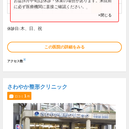
お盆(8月中旬)は休診・休業の場合があります。来院前
に必ず医療機関に直接ご確認ください。
15:00～17:30
●
●
●
●
×閉じる
木、日、祝
休診日:
この医院の詳細をみる
※
アクセス数
さわやか整形クリニック
1
口コミ
件