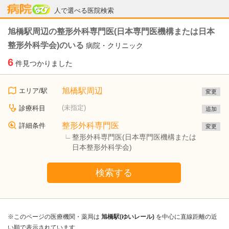
病院なび
人で選べる医院検索
旭橋駅周辺の整形外科専門医(日本専門医機構または日本
整形外科学会)のいる
病院・クリニック
6
件見つかりました
旭橋駅周辺
エリア/駅
変更
(未指定)
診療科目
追加
整形外科専門医
詳細条件
変更
整形外科専門医(日本専門医機構または
日本整形外科学会)
検索する
※このページの医療機関・薬局は
旭橋駅(ゆいレール)
を中心に直線距離の近
い順で表示されています