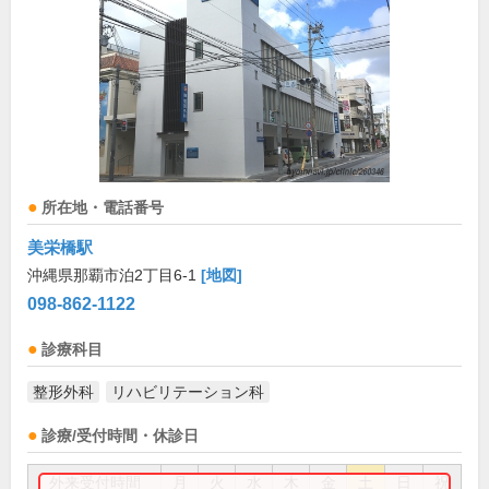
所在地・電話番号
美栄橋駅
沖縄県那覇市泊2丁目6-1
[地図]
098-862-1122
診療科目
整形外科
リハビリテーション科
診療/受付時間・休診日
外来受付時間
月
火
水
木
金
土
日
祝