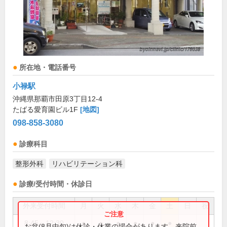
所在地・電話番号
小禄駅
沖縄県那覇市田原3丁目12-4
たばる愛育園ビル1F
[地図]
098-858-3080
診療科目
整形外科
リハビリテーション科
診療/受付時間・休診日
外来受付時間
月
火
水
木
金
土
日
祝
8:45～12:30
●
●
●
●
●
●
お盆(8月中旬)は休診・休業の場合があります。来院前