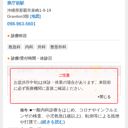
県庁前駅
沖縄県那覇市泉崎1-9-19
Graviton3階
[地図]
098-963-5601
診療科目
救急科
内科
外科
整形外科
診療/受付時間・休診日
診療時間
月
火
水
木
金
土
日
祝
10:00～13:00
●
●
●
●
●
お盆(8月中旬)は休診・休業の場合があります。来院前
に必ず医療機関に直接ご確認ください。
15:00～18:00
●
●
●
●
●
×閉じる
■一般内科診療をはじめ、コロナやインフルエ
備考:
ンザの検査、小児救急(1歳以上)、転倒等による捻挫
や打撲で...(
続きを読む
)