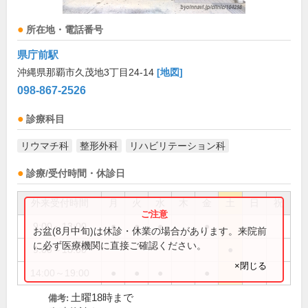
所在地・電話番号
県庁前駅
沖縄県那覇市久茂地3丁目24-14
[地図]
098-867-2526
診療科目
リウマチ科
整形外科
リハビリテーション科
診療/受付時間・休診日
外来受付時間
月
火
水
木
金
土
日
祝
9:00～13:00
●
●
●
●
お盆(8月中旬)は休診・休業の場合があります。来院前
に必ず医療機関に直接ご確認ください。
9:00～18:00
●
×閉じる
14:00～19:00
●
●
●
●
土曜18時まで
備考: