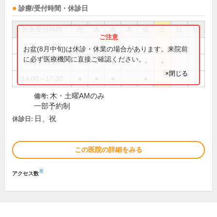
診療/受付時間・休診日
外来受付時間
月
火
水
木
金
土
日
祝
9:00～11:30
●
お盆(8月中旬)は休診・休業の場合があります。来院前
に必ず医療機関に直接ご確認ください。
9:00～12:00
●
●
●
●
●
×閉じる
14:00～17:30
●
●
●
●
木・土曜AMのみ
備考:
一部予約制
日、祝
休診日:
この医院の詳細をみる
※
アクセス数