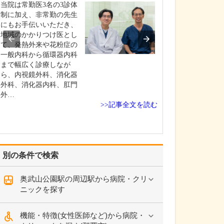
いのでしょうか?
当院は常勤医3名の3診体
患者さんの年齢
制に加え、非常勤の先生
よりますが、早
にもお手伝いいただき、
ためには定期的
地域のかかりつけ医とし
いただくのが望
て、発熱外来や花粉症の
す。特に、ピロ
一般内科から循環器内科
染して慢性胃炎
まで幅広く診療しなが
いる方は胃がん
ら、内視鏡外科、消化器
があり、大腸ポ
外科、消化器内科、肛門
あった方は大腸
外…
>>記事全文を読む
ス…
別の条件で検索
奥武山公園駅の周辺駅から病院・クリ
ニックを探す
機能・特徴(女性医師など)から病院・