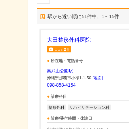
駅から近い順に
51
件中、
1～15件
大田整形外科医院
2
口コミ
件
所在地・電話番号
奥武山公園駅
沖縄県那覇市小禄1-1-50
[地図]
098-858-4154
診療科目
整形外科
リハビリテーション科
診療/受付時間・休診日