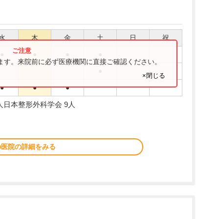
水
木
金
土
日
祝
●
●
●
●
ります。来院前に必ず医療機関に直接ご確認ください。
●
×閉じる
●
●
●
人日本整形外科学会 9人
の医院の詳細をみる