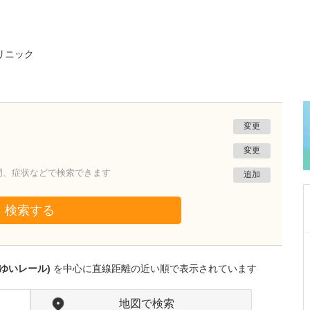
リニック
変更
変更
門、症状などで検索できます
追加
検索する
茨城県水戸市
石島整形外科医院
ゆいレール)
を中心に直線距離の近い順で表示されています
石島 隆弘
院長
取材記事
貴院が注力されている骨粗鬆症の診療の流れを
地図で検索