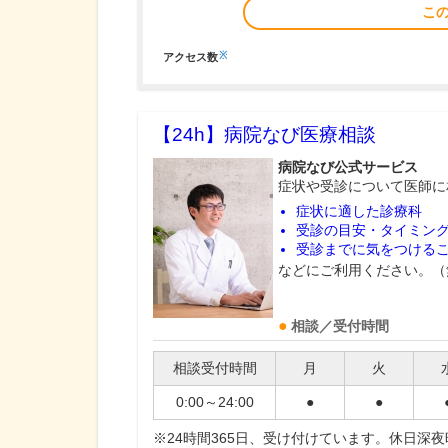
こ
※
アクセス数
【24h】
病院なび医療相談
病院なび公式サービス
症状や受診について医師に
症状に適した診療科
受診の目安・タイミン
受診までに気をつける
などにご利用ください。（
相談／受付時間
相談受付時間
月
火
0:00～24:00
●
●
※24時間365日、受け付けています。休日深