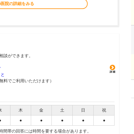
の医院の詳細をみる
相談ができます。
グ
こと
無料でご利用いただけます）
水
木
金
土
日
祝
●
●
●
●
●
●
夜時間帯の回答には時間を要する場合があります。