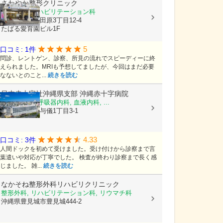
さわやか整形クリニック
整形外科, リハビリテーション科
沖縄県那覇市田原3丁目12-4
たばる愛育園ビル1F
5
口コミ: 1件
問診、レントゲン、診察、所見の流れでスピーディーに終
えられました。MRIも予想してましたが、今回はまだ必要
なないとのこと...
続きを読む
日本赤十字社沖縄県支部
沖縄赤十字病院
循環器内科, 呼吸器内科, 血液内科, ...
沖縄県那覇市与儀1丁目3-1
4.33
口コミ: 3件
人間ドックを初めて受けました。受け付けから診察まで言
葉遣いや対応が丁寧でした。 検査が終わり診察まで長く感
じました。 雑...
続きを読む
なかそね整形外科リハビリクリニック
整形外科, リハビリテーション科, リウマチ科
沖縄県豊見城市豊見城444-2