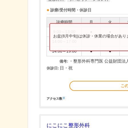
診療/受付時間・休診日
診療時間
月
火
9:00～13:00
●
●
お盆(8月中旬)は休診・休業の場合があ
14:00～17:00
14:00～19:00
●
●
・整形外科専門医 公益財団法
備考:
日・祝
休診日:
こ
※
アクセス数
にこにこ整形外科