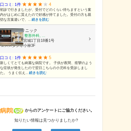
4
口コミ: 1件
初診で行きましたが、受付でどのくらい待ちますという案
内がはじめに貰えたので好感が持てました。受付の方も親
切な言葉遣いで、...
続きを読む
かいせいクリニック
内科, 小児科, 整形外科, ...
沖縄県那覇市宮城1丁目18番1号
エススタジオ小禄3F
5
口コミ: 1件
新しくてとても綺麗な病院です。 子供が夜間、痙攣のよう
な症状が発生したので翌日こちらの小児科を受診しまし
た。 うまく伝え...
続きを読む
病院なび
からのアンケートにご協力ください。
知りたい情報は見つかりましたか?