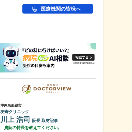
医療機関の皆様へ
医師(ドクター)の
沖縄県那覇市
沖縄県那覇市
友寄クリニック
一銀内科胃腸科
川上 浩司
城間 翔
院長
取材記事
院
貴院の特長を教えてください。
内視鏡検査は、