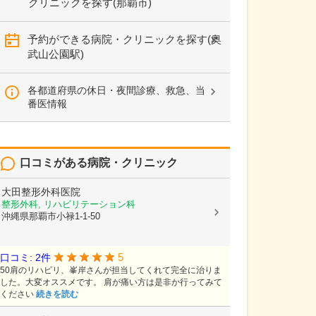
クリニックを探す(那覇市)
予約ができる病院・クリニックを探す(奥
武山公園駅)
各都道府県の休日・夜間診療、救急、当
番医情報
口コミがある病院・クリニック
大田整形外科医院
整形外科, リハビリテーション科
沖縄県那覇市小禄1-1-50
5
口コミ: 2件
50肩のリハビリ、峯岸さんが担当してくれて完全に治りま
した。大変オススメです。 肩が痛い方は是非か行ってみて
ください
続きを読む