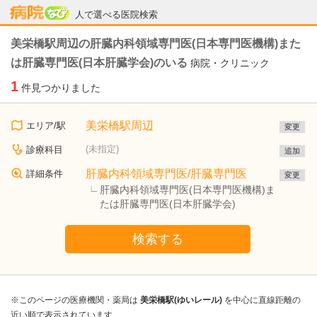
病院なび
人で選べる医院検索
美栄橋駅周辺の肝臓内科領域専門医(日本専門医機構)また
は肝臓専門医(日本肝臓学会)のいる
病院・クリニック
1
件見つかりました
美栄橋駅周辺
エリア/駅
変更
(未指定)
診療科目
追加
肝臓内科領域専門医/肝臓専門医
詳細条件
変更
肝臓内科領域専門医(日本専門医機構)ま
たは肝臓専門医(日本肝臓学会)
検索する
※このページの医療機関・薬局は
美栄橋駅(ゆいレール)
を中心に直線距離の
近い順で表示されています