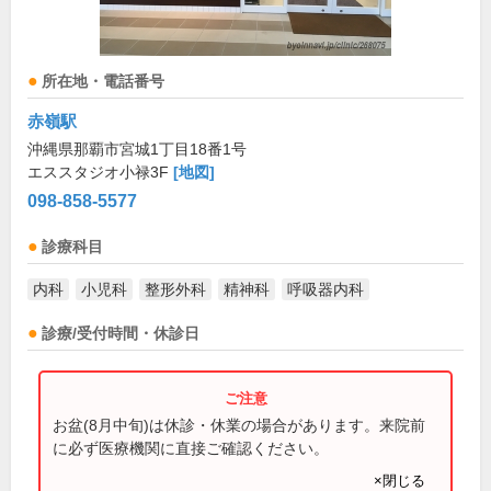
所在地・電話番号
赤嶺駅
沖縄県那覇市宮城1丁目18番1号
エススタジオ小禄3F
[地図]
098-858-5577
診療科目
内科
小児科
整形外科
精神科
呼吸器内科
診療/受付時間・休診日
お盆(8月中旬)は休診・休業の場合があります。来院前
に必ず医療機関に直接ご確認ください。
×閉じる