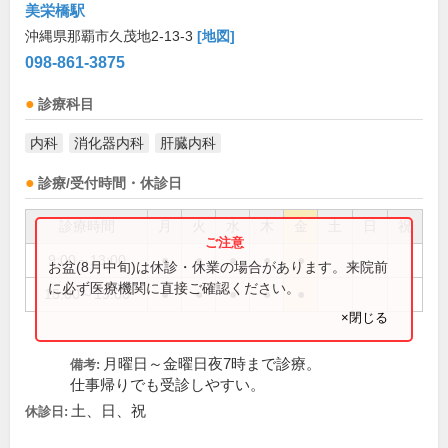
美栄橋駅
沖縄県那覇市久茂地2-13-3
[地図]
098-861-3875
診療科目
内科
消化器内科
肝臓内科
診療/受付時間・休診日
診療時間
月
火
水
木
金
土
日
祝
9:00～13:00
●
●
●
●
●
お盆(8月中旬)は休診・休業の場合があります。来院前
に必ず医療機関に直接ご確認ください。
15:00～19:00
●
●
●
●
●
×閉じる
月曜日～金曜日夜7時まで診療。
備考:
仕事帰りでも受診しやすい。
土、日、祝
休診日: