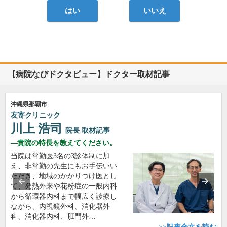
はい
いいえ
【病院なびドクタビュー】ドクター取材記事
沖縄県那覇市
友寄クリニック
川上 浩司
院長
取材記事
貴院の特長を教えてください。
当院は常勤医3名の3診体制に加
え、非常勤の先生にもお手伝いい
ただき、地域のかかりつけ医とし
て、発熱外来や花粉症の一般内科
から循環器内科まで幅広く診療し
ながら、内視鏡外科、消化器外
科、消化器内科、肛門外…