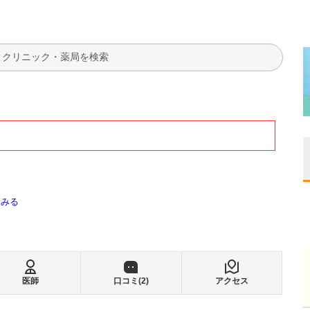
検索
てみる
医師
口コミ(
2
)
アクセス