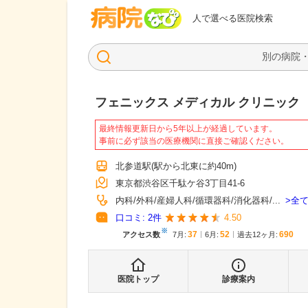
病院なび
人で選べる医院検索
フェニックス メディカル クリニック
最終情報更新日から5年以上が経過しています。
事前に必ず該当の医療機関に直接ご確認ください。
北参道駅
(駅から
北東に約40m
)
東京都渋谷区千駄ケ谷3丁目41-6
全
内科
外科
産婦人科
循環器科
消化器科
...
口コミ:
2
件
4.50
※
37
52
690
アクセス数
7月
:
6月
:
過去12ヶ月:
医院トップ
診療案内