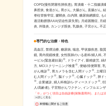
COPD(慢性閉塞性肺疾患)
胃潰瘍・十二指腸潰
鼻腔炎
食道がん
胃がん
大腸がん
直腸がん
脊柱管狭窄症
腱鞘炎
白内障
糖尿病網膜症
も
過活動膀胱/UUI(切迫性尿失禁)
月経困難症
月経
炎
外陰炎
カンジダ腟炎
乳腺炎
子宮がん
不
専門的な治療・特色
高血圧
禁煙治療
糖尿病
喘息
甲状腺疾患
脂
鏡
胃内視鏡検査
女性医師のいる産科/婦人科
※
ーピル(緊急避妊薬)
ドライアイ
眼精疲労
緑
※
方
MCIスクリーニング検査
便秘/排便障害
乳
※
※
がん検診
胃カメラを含む人間ドック
土曜
※
※
※
む人間ドック
脳ドック
心臓ドック
肺ド
※
※
企業健診
婦人科検診/レディースドック
E
人/高齢者)
子宮頸がんワクチン
インフルエンザ
「※」がつく項目は自由診療(保険適用外)、または
詳しく見る
本情報に関するご注意