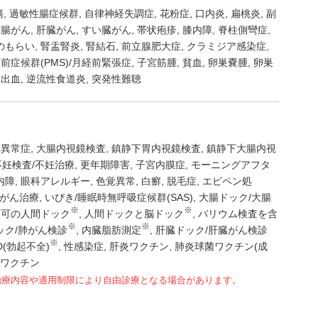
瘍
過敏性腸症候群
自律神経失調症
花粉症
口内炎
扁桃炎
副
結腸がん
肝臓がん
すい臓がん
帯状疱疹
膝内障
脊柱側彎症
のもらい
腎盂腎炎
腎結石
前立腺肥大症
クラミジア感染症
前症候群(PMS)/月経前緊張症
子宮筋腫
貧血
卵巣嚢腫
卵巣
正出血
逆流性食道炎
突発性難聴
質異常症
大腸内視鏡検査
鎮静下胃内視鏡検査
鎮静下大腸内視
不妊検査/不妊治療
更年期障害
子宮内膜症
モーニングアフタ
内障
眼科アレルギー
色覚異常
白癬
脱毛症
エピペン処
がん治療
いびき/睡眠時無呼吸症候群(SAS)
大腸ドック/大腸
※
※
日可の人間ドック
人間ドックと脳ドック
バリウム検査を含
※
※
ック/肺がん検診
内臓脂肪測定
肝臓ドック/肝臓がん検診
※
D(勃起不全)
性感染症
肝炎ワクチン
肺炎球菌ワクチン(成
ワクチン
治療内容や適用制限により自由診療となる場合があります。