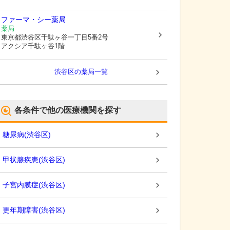
ファーマ・シー薬局
薬局
東京都渋谷区
千駄ヶ谷一丁目5番2号
アクシア千駄ヶ谷1階
渋谷区
の薬局一覧
各条件で他の医療機関を探す
糖尿病
(
渋谷区
)
甲状腺疾患
(
渋谷区
)
子宮内膜症
(
渋谷区
)
更年期障害
(
渋谷区
)