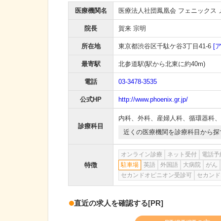
医療機関名
医療法人社団鳳凰会 フェニックス 
院長
賀来 宗明
所在地
東京都渋谷区千駄ケ谷3丁目41-6
[
最寄駅
北参道駅
(駅から
北東に約40m
)
電話
03-3478-3535
公式HP
http://www.phoenix.gr.jp/
内科
、
外科
、
産婦人科
、
循環器科
、
診療科目
近くの医療機関を診療科目から探
オンライン診療
ネット受付
電話予
特徴
駐車場
英語
外国語
大病院
がん
セカンドオピニオン受診可
セカンド
直近の求人を確認する
[PR]