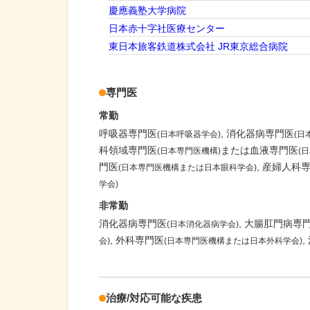
慶應義塾大学病院
日本赤十字社医療センター
東日本旅客鉄道株式会社 JR東京総合病院
専門医
常勤
呼吸器専門医
消化器病専門医
(日本呼吸器学会)
(日
科領域専門医
または血液専門医
(日本専門医機構)
(
門医
産婦人科
(日本専門医機構または日本眼科学会)
学会)
非常勤
消化器病専門医
大腸肛門病専
(日本消化器病学会)
外科専門医
会)
(日本専門医機構または日本外科学会)
治療/対応可能な疾患