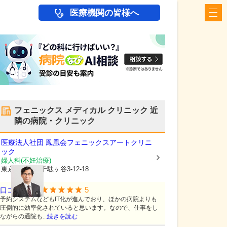
医療機関の皆様へ
フェニックス メディカル クリニック
近
隣の病院・クリニック
医療法人社団 鳳凰会
フェニックスアートクリニ
ック
婦人科(不妊治療)
東京都渋谷区
千駄ヶ谷3-12-18
5
口コミ:
1
件
予約システムなどもIT化が進んでおり、ほかの病院よりも
圧倒的に効率化されていると思います。なので、仕事をし
ながらの通院も...
続きを読む