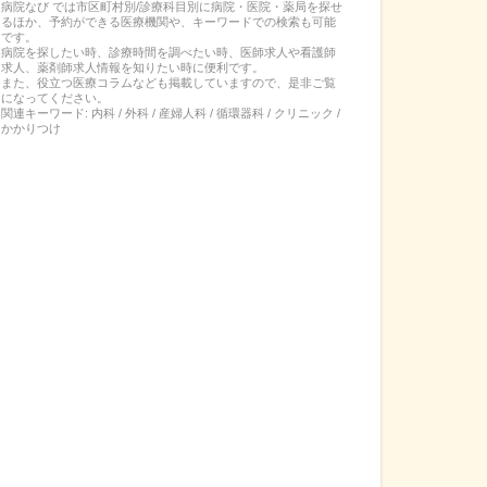
病院なび では市区町村別/診療科目別に病院・医院・薬局を探せ
るほか、予約ができる医療機関や、キーワードでの検索も可能
です。
病院を探したい時、診療時間を調べたい時、医師求人や看護師
求人、薬剤師求人情報を知りたい時に便利です。
また、役立つ医療コラムなども掲載していますので、是非ご覧
になってください。
関連キーワード:
内科 / 外科 / 産婦人科 / 循環器科 / クリニック /
かかりつけ