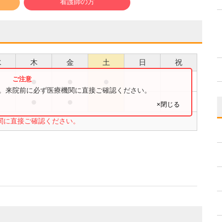
看護師の方
水
木
金
土
日
祝
●
●
●
●
す。来院前に必ず医療機関に直接ご確認ください。
●
●
●
×閉じる
関に直接ご確認ください。