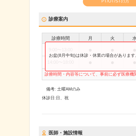
PT/OT/STの方
診療案内
診療時間
月
火
●
●
9:00
〜
13:00
お盆(8月中旬)は休診・休業の場合がありま
●
●
14:00
〜
18:00
診療時間・内容等について、事前に必ず医療機
備考:
土曜AMのみ
休診日:
日、祝
医師・施設情報