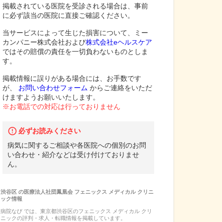
掲載されている医院を受診される場合は、事前
に必ず該当の医院に直接ご確認ください。
当サービスによって生じた損害について、ミー
カンパニー株式会社および
株式会社eヘルスケア
ではその賠償の責任を一切負わないものとしま
す。
掲載情報に誤りがある場合には、お手数です
が、
お問い合わせフォーム
からご連絡をいただ
けますようお願いいたします。
※お電話での対応は行っておりません
必ずお読みください
病気に関するご相談や各医院への個別のお問
い合わせ・紹介などは受け付けておりませ
ん。
渋谷区
の
医療法人社団鳳凰会 フェニックス メディカル クリニ
ック
情報
病院なび では、
東京都
渋谷区
の
フェニックス メディカル クリ
ニック
の
評判・求人・転職
情報を掲載しています。