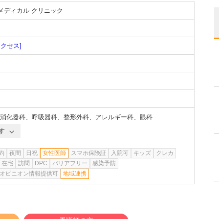
メディカル クリニック
アクセス]
消化器科
、
呼吸器科
、
整形外科
、
アレルギー科
、
眼科
す
約
夜間
日祝
女性医師
スマホ保険証
入院可
キッズ
クレカ
在宅
訪問
DPC
バリアフリー
感染予防
オピニオン情報提供可
地域連携