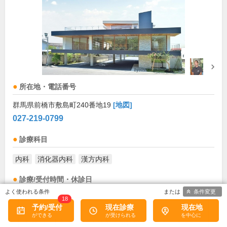
所在地・電話番号
群馬県前橋市敷島町240番地19
[地図]
027-219-0799
診療科目
内科
消化器内科
漢方内科
診療/受付時間・休診日
条件変更
18
外来受付時間
月
火
水
木
金
土
日
祝
予約/受付
現在診療
現在地
8:30～12:00
●
●
●
●
●
●
お盆(8月中旬)は休診・休業の場合があります。来院前