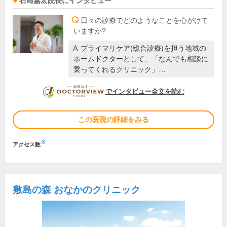
石﨑嘉宏
院長
にインタビュー
日々の診療でどのようなことを心がけて
いますか?
プライマリケア(総合診療)を担う地域の
ホームドクターとして、「なんでも相談に
乗ってくれるクリニック」…
DOCTORVIEW
でインタビュー全文を読む
この医院の詳細をみる
※
アクセス数
敷島の森 おなかのクリニック