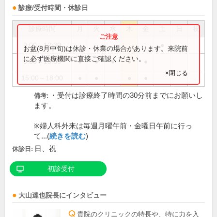
診療/受付時間・休診日
診療時間
月
火
水
木
金
土
日
祝
9:00～12:30
●
お盆(8月中旬)は休診・休業の場合があります。来院前
に必ず医療機関に直接ご確認ください。
9:00～13:00
●
●
●
●
●
×閉じる
15:00～18:00
●
●
●
●
・受付は診療終了時間の30分前までにお願いし
備考:
ます。
※婦人科外来は毎週月曜午前・金曜日午前に行っ
て...(
続きを読む
)
日、祝
休診日:
初診受付
大山達也
院長
にインタビュー
貴院のクリニックの特長や、特に力を入