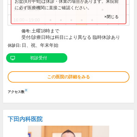
お盆(8月中旬)は休診・休業の場合があります。来院前
に必ず医療機関に直接ご確認ください。
16:00～18:00
●
×閉じる
16:00～19:00
●
●
●
●
●
土曜18時まで
備考:
受付/診療日時は科目により異なる 臨時休診あり
日、祝、年末年始
休診日:
初診受付
この医院の詳細をみる
※
アクセス数
下田内科医院