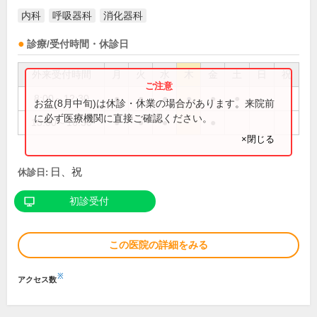
内科
呼吸器科
消化器科
診療/受付時間・休診日
外来受付時間
月
火
水
木
金
土
日
祝
8:00～12:30
●
●
●
●
●
●
お盆(8月中旬)は休診・休業の場合があります。来院前
に必ず医療機関に直接ご確認ください。
15:00～16:30
●
●
●
●
×閉じる
日、祝
休診日:
初診受付
この医院の詳細をみる
※
アクセス数