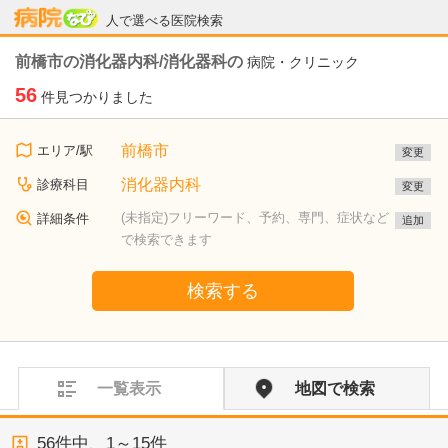
病院なび
人で選べる医院検索
前橋市の消化器内科/消化器科の
病院・クリニック
56
件見つかりました
前橋市
エリア/駅
変更
消化器内科
診療科目
変更
(未指定)フリーワード、予約、専門、症状など
詳細条件
追加
で検索できます
検索する
一覧表示
地図で検索
56
件中、
1～15件