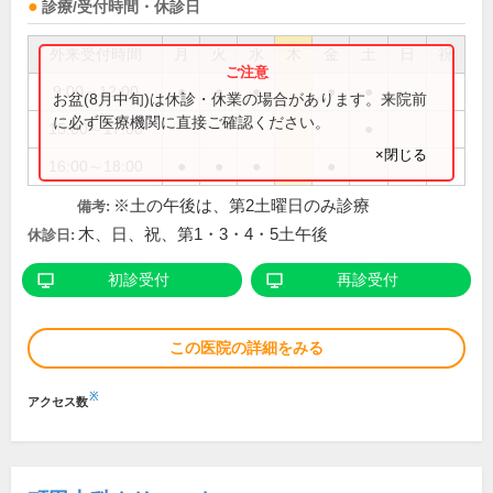
診療/受付時間・休診日
外来受付時間
月
火
水
木
金
土
日
祝
9:00～12:00
●
●
●
●
●
お盆(8月中旬)は休診・休業の場合があります。来院前
に必ず医療機関に直接ご確認ください。
15:00～17:00
●
×閉じる
16:00～18:00
●
●
●
●
※土の午後は、第2土曜日のみ診療
備考:
木、日、祝、第1・3・4・5土午後
休診日:
初診受付
再診受付
この医院の詳細をみる
※
アクセス数