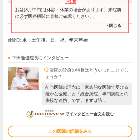
9:00～12:45
●
●
●
●
●
●
お盆(8月中旬)は休診・休業の場合があります。来院前
に必ず医療機関に直接ご確認ください。
16:00～18:00
●
●
●
●
×閉じる
水・土午後、日、祝、年末年始
休診日:
下田隆也
院長
にインタビュー
貴院の診療の特長はどういったことでし
ょうか?
当医院の理念は「家族的な医院で受ける
確かな医療」と「総合病院、専門病院との
密接な連携」です。まずは訪…
DOCTORVIEW
でインタビュー全文を読む
この医院の詳細をみる