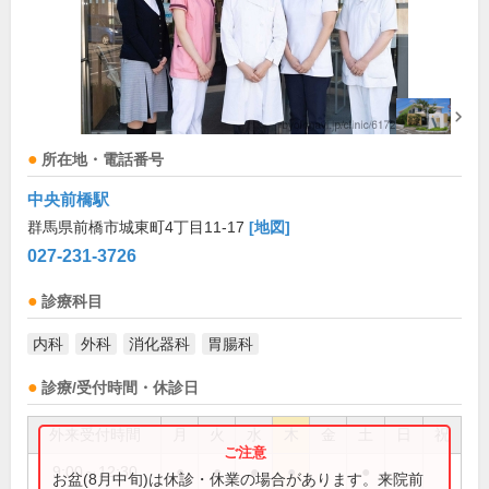
所在地・電話番号
中央前橋駅
群馬県前橋市城東町4丁目11-17
[地図]
027-231-3726
診療科目
内科
外科
消化器科
胃腸科
診療/受付時間・休診日
外来受付時間
月
火
水
木
金
土
日
祝
9:00～12:30
●
●
●
●
●
お盆(8月中旬)は休診・休業の場合があります。来院前