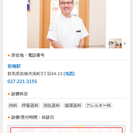
所在地・電話番号
前橋駅
群馬県前橋市南町3丁目64-13
[地図]
027-221-3155
診療科目
内科
呼吸器科
消化器科
循環器科
アレルギー科
診療/受付時間・休診日
診療時間
月
火
水
木
金
土
日
祝