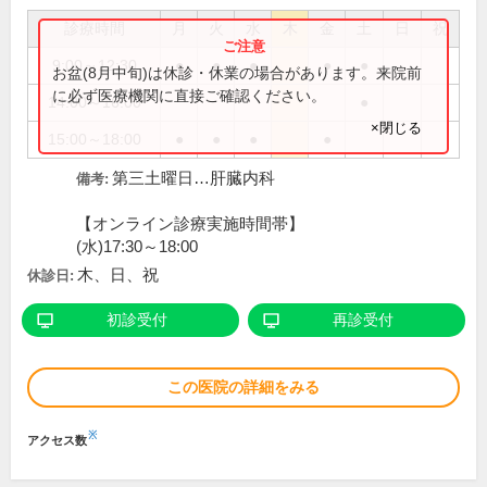
診療時間
月
火
水
木
金
土
日
祝
9:00～12:30
●
●
●
●
●
お盆(8月中旬)は休診・休業の場合があります。来院前
に必ず医療機関に直接ご確認ください。
14:00～16:00
●
×閉じる
15:00～18:00
●
●
●
●
第三土曜日…肝臓内科
備考:
【オンライン診療実施時間帯】
(水)17:30～18:00
木、日、祝
休診日:
初診受付
再診受付
この医院の詳細をみる
※
アクセス数