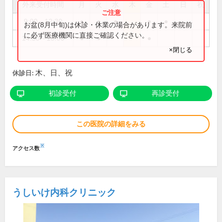
外来受付時間
月
火
水
木
金
土
日
祝
9:00～12:30
●
●
●
●
●
お盆(8月中旬)は休診・休業の場合があります。来院前
に必ず医療機関に直接ご確認ください。
14:30～18:00
●
●
●
×閉じる
木、日、祝
休診日:
初診受付
再診受付
この医院の詳細をみる
※
アクセス数
うしいけ内科クリニック