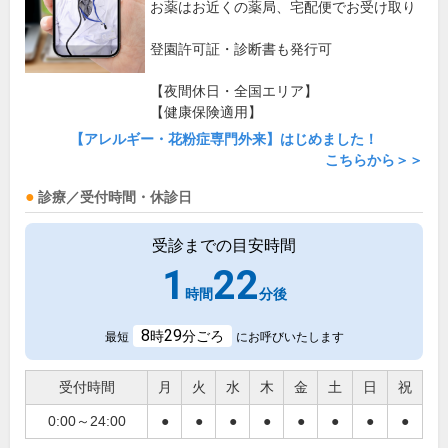
お薬はお近くの薬局、宅配便でお受け取り
登園許可証・診断書も発行可
【夜間休日・全国エリア】
【健康保険適用】
【アレルギー・花粉症専門外来】はじめました！
こちらから＞＞
診療／受付時間・休診日
受診までの目安時間
1
22
時間
分後
8
29
時
分ごろ
最短
にお呼びいたします
受付時間
月
火
水
木
金
土
日
祝
0:00～24:00
●
●
●
●
●
●
●
●