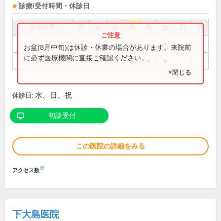
診療/受付時間・休診日
診療時間
月
火
水
木
金
土
日
祝
9:00～12:30
●
●
●
●
●
お盆(8月中旬)は休診・休業の場合があります。来院前
に必ず医療機関に直接ご確認ください。
15:00～18:30
●
●
●
●
●
×閉じる
水、日、祝
休診日:
初診受付
この医院の詳細をみる
※
アクセス数
下大島医院