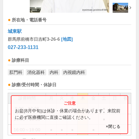
所在地・電話番号
城東駅
群馬県前橋市日吉町3-26-6
[地図]
027-233-1131
診療科目
肛門科
消化器科
内科
内視鏡内科
診療/受付時間・休診日
診療時間
月
火
水
木
金
土
日
祝
9:00～12:30
●
●
●
●
●
●
お盆(8月中旬)は休診・休業の場合があります。来院前
に必ず医療機関に直接ご確認ください。
14:00～15:00
●
×閉じる
16:00～18:00
●
●
●
●