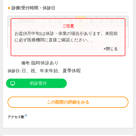
診療/受付時間・休診日
診療時間
月
火
水
木
金
土
日
祝
9:00～12:30
●
●
●
●
●
●
お盆(8月中旬)は休診・休業の場合があります。来院前
に必ず医療機関に直接ご確認ください。
15:30～18:00
●
●
●
●
×閉じる
臨時休診あり
備考:
日、祝、年末年始、夏季休暇
休診日:
初診受付
この医院の詳細をみる
※
アクセス数