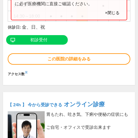
に必ず医療機関に直接ご確認ください。
14:00～15:00
●
×閉じる
14:30～18:00
●
●
●
●
金、日、祝
休診日:
初診受付
この医院の詳細をみる
※
アクセス数
オンライン診療
【 24h 】 今から受診できる
胃もたれ、吐き気、下痢や便秘の症状にも
ご自宅・オフィスで受診出来ます