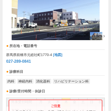
所在地・電話番号
群馬県前橋市元総社町1770-4
[地図]
027-289-0841
診療科目
内科
神経内科
消化器科
リハビリテーション科
診療/受付時間・休診日
外来受付時間
月
火
水
木
金
土
日
祝
9:00～12:00
●
●
●
●
●
●