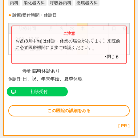
内科
消化器内科
呼吸器内科
循環器内科
診療/受付時間・休診日
診療時間
月
火
水
木
金
土
日
祝
9:00～12:30
●
●
●
●
●
●
お盆(8月中旬)は休診・休業の場合があります。来院前
に必ず医療機関に直接ご確認ください。
15:30～18:00
●
●
●
●
×閉じる
臨時休診あり
備考:
日、祝、年末年始、夏季休暇
休診日:
初診受付
この医院の詳細をみる
PR