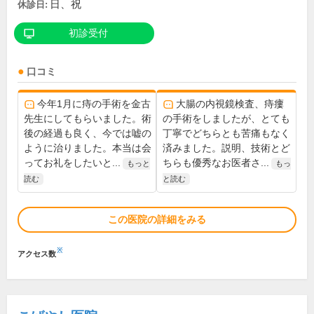
日、祝
休診日:
初診受付
口コミ
今年1月に痔の手術を金古
大腸の内視鏡検査、痔瘻
先生にしてもらいました。術
の手術をしましたが、とても
後の経過も良く、今では嘘の
丁寧でどちらとも苦痛もなく
ように治りました。本当は会
済みました。説明、技術とど
ってお礼をしたいと...
ちらも優秀なお医者さ...
もっと
もっ
読む
と読む
この医院の詳細をみる
※
アクセス数