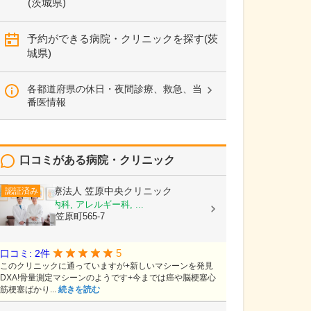
(茨城県)
予約ができる病院・クリニックを探す(茨
城県)
各都道府県の休日・夜間診療、救急、当
番医情報
口コミがある病院・クリニック
医療法人
笠原中央クリニック
認証済み
内科, 糖尿病内科, アレルギー科, ...
茨城県水戸市笠原町565-7
5
口コミ: 2件
このクリニックに通っていますが+新しいマシーンを発見
DXA!骨量測定マシーンのようです+今までは癌や脳梗塞心
筋梗塞ばかり...
続きを読む