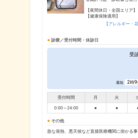
【夜間休日・全国エリア】
【健康保険適用】
【アレルギー・
診療／受付時間・休診日
受
2
9
時
最短
受付時間
月
火
0:00～24:00
●
●
その他
急な発熱、悪天候など直接医療機関に掛かる事