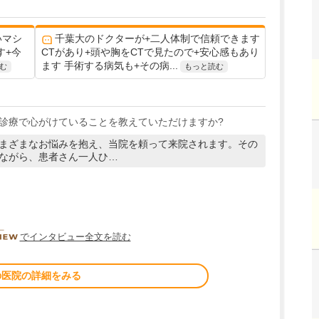
いマシ
千葉大のドクターが+二人体制で信頼できます
す+今
CTがあり+頭や胸をCTで見たので+安心感もあり
ます 手術する病気も+その病...
む
もっと読む
診療で心がけていることを教えていただけますか?
まざまなお悩みを抱え、当院を頼って来院されます。その
ながら、患者さん一人ひ…
DOCTORVIEW
でインタビュー全文を読む
の医院の詳細をみる