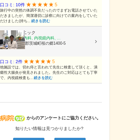
5
口コミ: 10件
旅行中の突然の体調不良だったのでまずお電話させていた
だきましたが、簡潔適切に診察に向けての案内をしていた
だけました(持ち...
続きを読む
桜の郷クリニック
内科, 消化器内科, 内視鏡内科, ...
茨城県東茨城郡茨城町桜の郷1400-5
5
口コミ: 2件
他施設では、切れ痔と言われて先生に検査して頂くと、潰
瘍性大腸炎が発見されました。先生のご対応はとても丁寧
で、内視鏡検査も...
続きを読む
病院なび
からのアンケートにご協力ください。
知りたい情報は見つかりましたか?