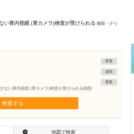
ない胃内視鏡 (胃カメラ)検査が受けられる
病院・クリ
変更
追加
変更
が少ない胃内視鏡 (胃カメラ)検査が受けられる病院
検索する
茨城県那珂市
メディカルGPクリニック横堀
伊藤 生二
院長
取材記事
先生が日々の診療で大切にされていることを教
地図で検索