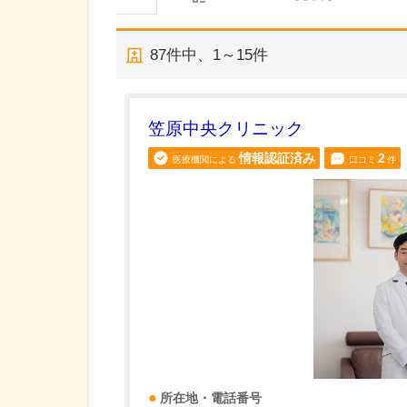
87
件中、
1～15件
笠原中央クリニック
情報認証済み
2
医療機関による
口コミ
件
所在地・電話番号