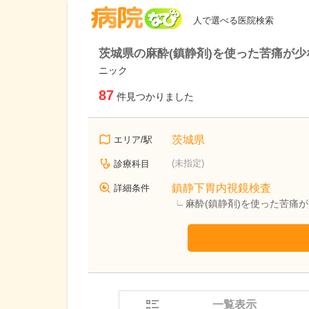
病院なび
人で選べる医院検索
茨城県の麻酔(鎮静剤)を使った苦痛が少
ニック
87
件見つかりました
茨城県
エリア/駅
(未指定)
診療科目
鎮静下胃内視鏡検査
詳細条件
麻酔(鎮静剤)を使った苦痛
一覧表示