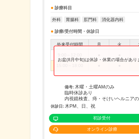
診療科目
外科
胃腸科
肛門科
消化器内科
診療/受付時間・休診日
外来受付時間
月
火
9:00～12:00
●
●
お盆(8月中旬)は休診・休業の場合があ
15:00～18:00
●
●
木曜・土曜AMのみ
備考:
臨時休診あり
内視鏡検査、痔・そけいヘルニアの日
木PM、日、祝
休診日:
初診受付
オンライン診療