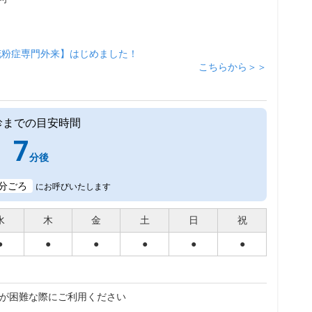
花粉症専門外来】はじめました！
こちらから＞＞
診までの目安時間
7
分後
分ごろ
にお呼びいたします
水
木
金
土
日
祝
●
●
●
●
●
●
が困難な際にご利用ください