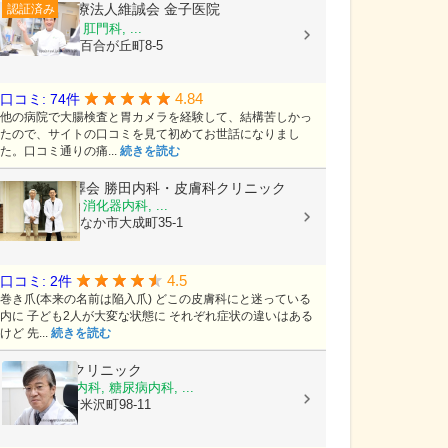
医療法人維誠会
金子医院
認証済み
外科, 胃腸科, 肛門科, ...
茨城県水戸市百合が丘町8-5
4.84
口コミ: 74件
他の病院で大腸検査と胃カメラを経験して、結構苦しかっ
たので、サイトの口コミを見て初めてお世話になりまし
た。口コミ通りの痛...
続きを読む
医療法人柳澤会
勝田内科・皮膚科クリニック
内科, 皮膚科, 消化器内科, ...
茨城県ひたちなか市大成町35-1
4.5
口コミ: 2件
巻き爪(本来の名前は陥入爪) どこの皮膚科にと迷っている
内に 子ども2人が大変な状態に それぞれ症状の違いはある
けど 先...
続きを読む
こじま内科クリニック
内科, 消化器内科, 糖尿病内科, ...
茨城県水戸市米沢町98-11