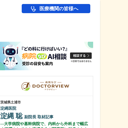
医療機関の皆様へ
医師(ドクター)の
茨城県土浦市
茨城県下妻市
淀縄医院
平間病院
淀縄 聡
中野 正和
副院長
取材記事
大学病院や基幹病院で、内科から外科まで幅広
貴院の外来では