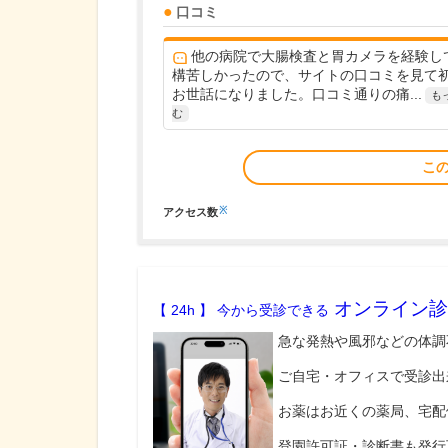
口コミ
他の病院で大腸検査と胃カメラを経験し
構苦しかったので、サイトの口コミを見て
お世話になりました。口コミ通りの痛...
も
む
こ
※
アクセス数
オンライン診
【 24h 】 今から受診できる
急な発熱や風邪などの体調
ご自宅・オフィスで受診出
お薬はお近くの薬局、宅配
登園許可証・診断書も発行