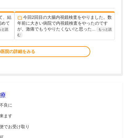
て、結
今回2回目の大腸内視鏡検査をやりました。数
初めて
年前に大きい病院で内視鏡検査をやったのです
が、激痛でもうやりたくない!と思った...
っと読
もっと読
む
の医院の詳細をみる
療
不良に
来ます
便でお受け取り
可