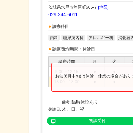
茨城県水戸市笠原町565-7
[地図]
029-244-6011
診療科目
内科
糖尿病内科
アレルギー科
消化器
診療/受付時間・休診日
診療時間
月
火
9:00～12:15
●
●
お盆(8月中旬)は休診・休業の場合があ
15:00～18:00
●
●
臨時休診あり
備考:
木、日、祝
休診日:
初診受付