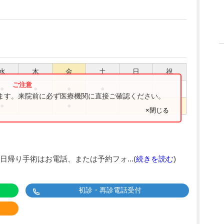
水
木
金
土
日
祝
●
●
●
●
ります。来院前に必ず医療機関に直接ご確認ください。
●
●
×閉じる
帰り手術はお電話、または予約フォ...(
続きを読む
)
初診・再診電話受付