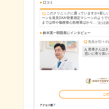
口コミ
このクリニックに通っていますが+新し
ーンを発見DXA!骨量測定マシーンのようで
までは癌や脳梗塞心筋梗塞ばかり...
もっと読
鈴木英一郎
院長
にインタビュー
先生が日々の
患者さんはさ
思いに寄り添い
こ
※
アクセス数