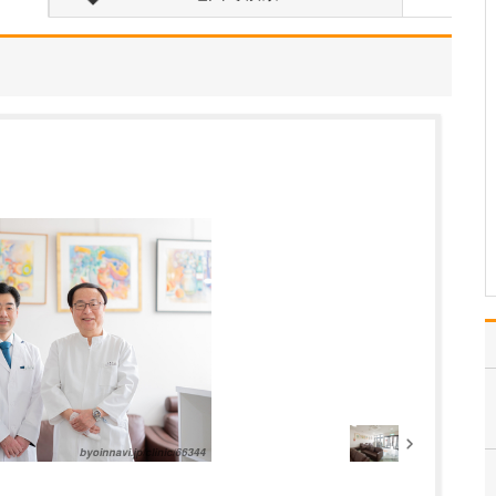
えてください。
診療のなかで私が大切に
しているのは、「患者さ
んにできるだけ負担をか
けず、安心して受診して
いただくこと」です。当
院ではWebサイトからの
予約受付を行っており、
スタッフ全員がインカム
を装着して院内の状況
を…
>>記事全文を読む