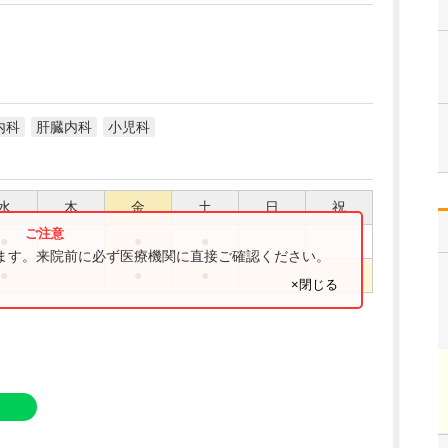
内科
肝臓内科
小児科
水
木
金
土
日
祝
●
●
●
ります。来院前に必ず医療機関に直接ご確認ください。
●
●
●
×閉じる