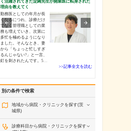
く活躍されてきた淀縄先生が開業医に転身された
器疾患の診療に
理由を教えてく
当院の外来診療
勤務医としての年月が長
熱などの一般内
くなるにつれ、診療だけ
ら生活習慣病、
でなく管理職としての業
視鏡診療まで、
務も増えていき、次第に
野に対応してい
多忙を極めるようになり
らに、創傷処置
ました。そんなとき、妻
鼠径ヘルニア、
から「ちょっと忙しすぎ
瘍、褥瘡、痔ろ
るんじゃない?」と一言、
手術や治療にも
釘を刺されたんです。5…
おり…
>>記事全文を読む
別の条件で検索
地域から病院・クリニックを探す(茨
城県)
診療科目から病院・クリニックを探す