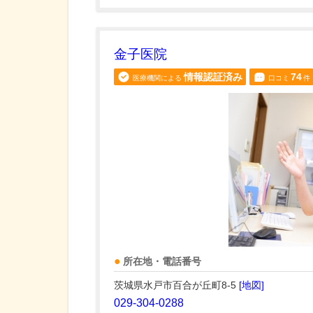
金子医院
情報認証済み
74
医療機関による
口コミ
件
所在地・電話番号
茨城県水戸市百合が丘町8-5
[地図]
029-304-0288