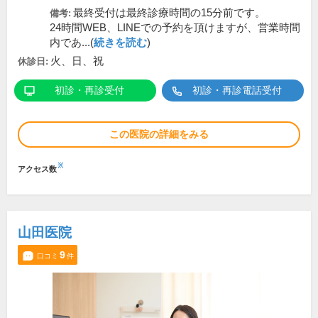
最終受付は最終診療時間の15分前です。
備考:
24時間WEB、LINEでの予約を頂けますが、営業時間
内であ...(
続きを読む
)
火、日、祝
休診日:
初診・再診受付
初診・再診電話受付
この医院の詳細をみる
※
アクセス数
山田医院
9
口コミ
件