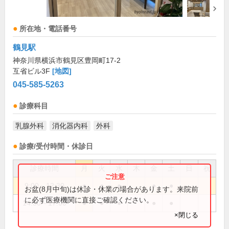
所在地・電話番号
鶴見駅
神奈川県横浜市鶴見区豊岡町17-2
互省ビル3F
[地図]
045-585-5263
診療科目
乳腺外科
消化器内科
外科
診療/受付時間・休診日
診療時間
月
火
水
木
金
土
日
祝
9:00～12:30
●
●
●
●
●
お盆(8月中旬)は休診・休業の場合があります。来院前
に必ず医療機関に直接ご確認ください。
14:30～17:00
●
●
●
●
●
×閉じる