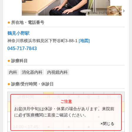
所在地・電話番号
鶴見小野駅
神奈川県横浜市鶴見区下野谷町3-88-1
[地図]
045-717-7843
診療科目
内科
消化器内科
内視鏡内科
診療/受付時間・休診日
診療時間
月
火
水
木
金
土
日
祝
9:00～12:00
●
●
●
●
●
お盆(8月中旬)は休診・休業の場合があります。来院前
に必ず医療機関に直接ご確認ください。
14:00～16:45
●
●
×閉じる
14:00～17:45
●
●
●