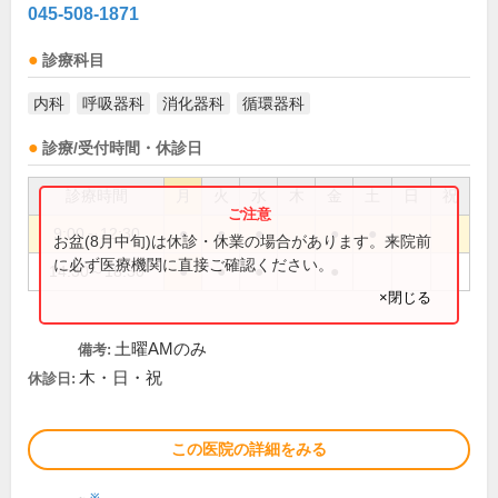
045-508-1871
診療科目
内科
呼吸器科
消化器科
循環器科
診療/受付時間・休診日
診療時間
月
火
水
木
金
土
日
祝
9:00～12:30
●
●
●
●
●
お盆(8月中旬)は休診・休業の場合があります。来院前
に必ず医療機関に直接ご確認ください。
14:30～18:30
●
●
●
●
×閉じる
土曜AMのみ
備考:
木・日・祝
休診日:
この医院の詳細をみる