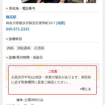
所在地・電話番号
鶴見駅
神奈川県横浜市鶴見区豊岡町10-7
[地図]
045-571-2333
診療科目
内科
消化器科
小児科
診療/受付時間・休診日
診療時間
月
火
水
木
金
土
日
祝
9:00～12:00
●
●
●
●
●
お盆(8月中旬)は休診・休業の場合があります。来院前
に必ず医療機関に直接ご確認ください。
15:00～18:00
●
●
●
●
×閉じる
土曜AMのみ
備考: