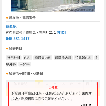
所在地・電話番号
鶴見駅
神奈川県横浜市鶴見区豊岡町21-1
[地図]
045-581-1417
診療科目
整形外科
内科
糖尿病内科
循環器内科
消化器内科
乳
腺外科
麻酔科
診療/受付時間・休診日
診療時間
月
火
水
木
金
土
日
祝
9:00～12:00
●
●
●
●
●
●
お盆(8月中旬)は休診・休業の場合があります。来院前
に必ず医療機関に直接ご確認ください。
13:30～16:00
●
●
●
●
●
×閉じる