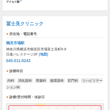
※
アクセス数
冨士見クリニック
所在地・電話番号
鶴見市場駅
神奈川県横浜市鶴見区市場富士見町8-8
日進パレステージ2F
[地図]
045-511-0243
診療科目
内科
消化器科
胃腸科
循環器科
肛門科
リハビリテー
ション科
診療/受付時間・休診日
外来受付時間
月
火
水
木
金
土
日
祝