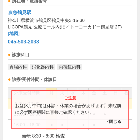
所在地・電話番号
京急鶴見駅
神奈川県横浜市鶴見区鶴見中央3-15-30
LICOPA鶴見 医療モール内(旧イトーヨーカドー鶴見店 2F)
[地図]
045-503-2038
診療科目
胃腸内科
消化器内科
内視鏡内科
診療/受付時間・休診日
外来受付時間
月
火
水
木
金
土
日
祝
9:30～12:00
●
●
●
●
●
お盆(8月中旬)は休診・休業の場合があります。来院前
に必ず医療機関に直接ご確認ください。
13:00～16:00
●
●
●
●
●
×閉じる
16:00～18:00
●
●
●
●
8:30～9:30 検査
備考: