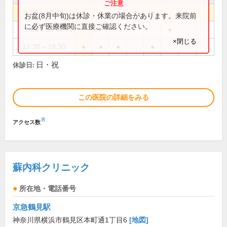
9:00～12:30
●
●
●
●
●
お盆(8月中旬)は休診・休業の場合があります。来院前
に必ず医療機関に直接ご確認ください。
9:00～13:30
●
×閉じる
15:30～18:30
●
●
●
●
日・祝
休診日:
この医院の詳細をみる
※
アクセス数
蘇内科クリニック
所在地・電話番号
京急鶴見駅
神奈川県横浜市鶴見区本町通1丁目6
[地図]