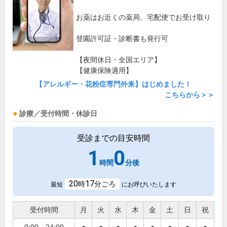
お薬はお近くの薬局、宅配便でお受け取り
登園許可証・診断書も発行可
【夜間休日・全国エリア】
【健康保険適用】
【アレルギー・花粉症専門外来】はじめました！
こちらから＞＞
診療／受付時間・休診日
受診までの目安時間
1
0
時間
分後
20
17
時
分ごろ
最短
にお呼びいたします
受付時間
月
火
水
木
金
土
日
祝