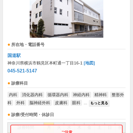
所在地・電話番号
国道駅
神奈川県横浜市鶴見区本町通一丁目16-1
[地図]
045-521-5147
診療科目
内科
消化器内科
循環器内科
神経内科
精神科
整形外
科
外科
脳神経外科
皮膚科
眼科
...
もっと見る
診療/受付時間・休診日
診療時間
月
火
水
木
金
土
日
祝