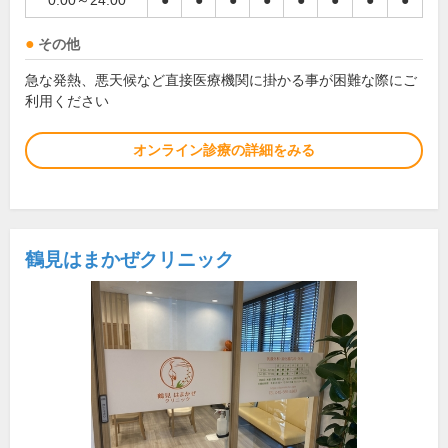
0:00～24:00
●
●
●
●
●
●
●
●
その他
急な発熱、悪天候など直接医療機関に掛かる事が困難な際にご
利用ください
オンライン診療の詳細をみる
鶴見はまかぜクリニック