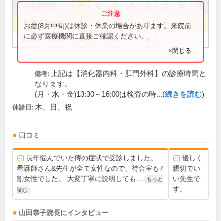
診療時間
月
火
水
木
金
土
日
祝
9:00～12:00
●
●
●
●
●
お盆(8月中旬)は休診・休業の場合があります。来院前
に必ず医療機関に直接ご確認ください。
13:30～17:00
●
●
●
×閉じる
上記は【消化器内科・肛門外科】の診療時間と
備考:
なります。
(月・水・金)13:30～16:00は検査の時...(
続きを読む
)
木、日、祝
休診日:
口コミ
長年悩んでいた痔の症状で受診しました。
優しく
看護師さん&先生が全て女性なので、待合室も7
親切でい
割女性でした。 大変丁寧に説明しても...
い先生で
もっと
す。
読む
山田恭子
院長
にインタビュー