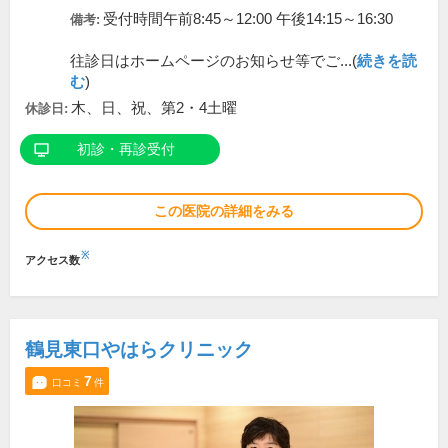
受付時間午前8:45～12:00 午後14:15～16:30
備考:
往診日はホームページのお知らせ等でご...(
続きを読
む
)
木、日、祝、第2・4土曜
休診日:
初診・再診受付
この医院の詳細をみる
※
アクセス数
鶴見東口やはらクリニック
7
口コミ
件