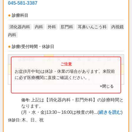
045-581-3387
診療科目
消化器内科
内科
外科
肛門科
耳鼻いんこう科
内視鏡
内科
診療/受付時間・休診日
診療時間
月
火
水
木
金
土
日
祝
9:00～12:00
●
●
●
●
●
お盆(8月中旬)は休診・休業の場合があります。来院前
に必ず医療機関に直接ご確認ください。
13:30～17:00
●
●
●
×閉じる
上記は【消化器内科・肛門外科】の診療時間と
備考:
なります。
(月・水・金)13:30～16:00は検査の時...(
続きを読む
)
木、日、祝
休診日: