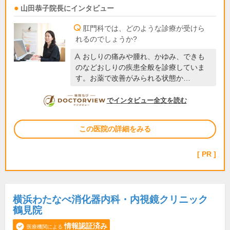
山田恭子
院長
にインタビュー
肛門科では、どのような診療が受けら
れるのでしょうか?
おしりの痛みや腫れ、かゆみ、できも
のなどおしりの疾患全般を診療していま
す。お薬で改善がみられる状態か…
DOCTORVIEW
でインタビュー全文を読む
この医院の詳細をみる
PR
横浜わたなべ消化器内科・内視鏡クリニック
鶴見院
情報認証済み
医療機関による