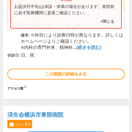
9:00～12:00
●
●
●
●
●
●
お盆(8月中旬)は休診・休業の場合があります。来院前
に必ず医療機関に直接ご確認ください。
14:00～16:30
●
●
●
●
●
●
×閉じる
17:30～19:00
●
●
●
※科目により診療日時が異なります。詳しくは
備考:
ホームページよりご確認ください。
※内科の専門外来、精神科...(
続きを読む
)
日、祝
休診日:
この医院の詳細をみる
※
アクセス数
済生会横浜市東部病院
3
口コミ
件