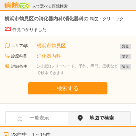
病院なび
人で選べる医院検索
横浜市鶴見区の消化器内科/消化器科の
病院・クリニック
23
件見つかりました
横浜市鶴見区
エリア/駅
変更
消化器内科
診療科目
変更
(未指定)フリーワード、予約、専門、症状など
詳細条件
追加
で検索できます
検索する
一覧表示
地図で検索
23
件中、
1～15件