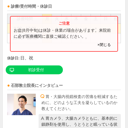
診療/受付時間・休診日
診療時間
月
火
水
木
金
土
日
祝
9:00～12:00
●
●
●
●
●
●
お盆(8月中旬)は休診・休業の場合があります。来院前
に必ず医療機関に直接ご確認ください。
15:00～16:45
●
●
●
●
●
×閉じる
日、祝
休診日:
初診受付
石部敦士
院長
にインタビュー
胃・大腸内視鏡検査の苦痛を軽減するた
めに、どのような工夫を凝らしているのか
教えてください。
胃カメラ、大腸カメラともに、基本的に
鎮静剤を使用し、うとうとと眠っている状