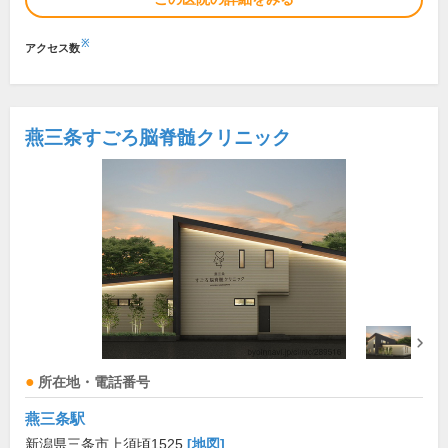
※
アクセス数
燕三条すごろ脳脊髄クリニック
所在地・電話番号
燕三条駅
新潟県三条市上須頃1525
[地図]