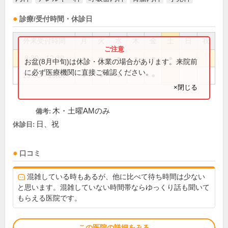
診療/受付時間・休診日
外来受付時間
月
火
水
木
金
土
日
祝
8:30～12:30
●
●
●
●
●
●
お盆(8月中旬)は休診・休業の場合があります。来院前
に必ず医療機関に直接ご確認ください。
15:00～18:00
●
●
●
●
×閉じる
木・土曜AMのみ
備考:
日、祝
休診日:
口コミ
混雑している時もあるが、他に比べて待ち時間は少ない
と思います。混雑していない時間帯ならゆっくり話も聞いて
もらえる医院です。
この医院の詳細をみる