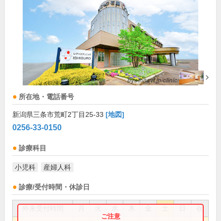
所在地・電話番号
新潟県三条市荒町2丁目25-33
[地図]
0256-33-0150
診療科目
小児科
産婦人科
診療/受付時間・休診日
外来受付時間
月
火
水
木
金
土
日
祝