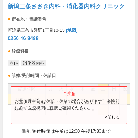
新潟三条ささき内科・消化器内科クリニック
所在地・電話番号
新潟県三条市興野1丁目18-13
[地図]
0256-46-8488
診療科目
内科
消化器内科
診療/受付時間・休診日
診療時間
月
火
水
木
金
土
日
祝
9:00～12:30
●
●
●
●
●
●
お盆(8月中旬)は休診・休業の場合があります。来院前
に必ず医療機関に直接ご確認ください。
14:00～18:00
●
●
●
●
×閉じる
受付時間は午前は12:00 午後17:30まで
備考: