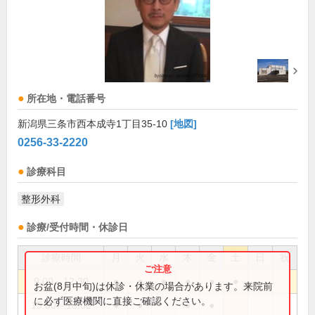
所在地・電話番号
新潟県三条市西本成寺1丁目35-10
[地図]
0256-33-2220
診療科目
整形外科
診療/受付時間・休診日
診療時間
月
火
水
木
金
土
日
祝
9:00～12:30
●
●
●
●
●
●
お盆(8月中旬)は休診・休業の場合があります。来院前
に必ず医療機関に直接ご確認ください。
15:00～18:00
●
●
●
●