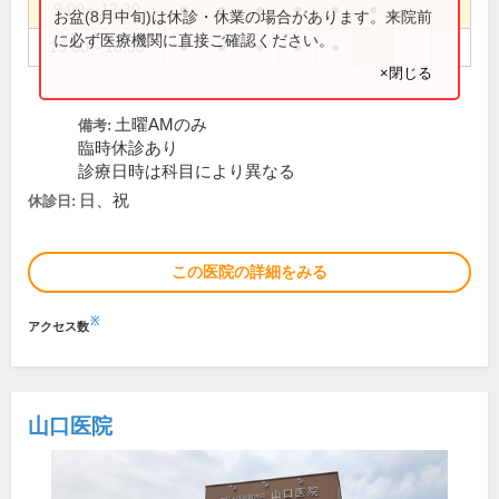
9:00～12:30
●
●
●
●
●
●
お盆(8月中旬)は休診・休業の場合があります。来院前
に必ず医療機関に直接ご確認ください。
15:00～18:30
●
●
●
●
●
×閉じる
土曜AMのみ
備考:
臨時休診あり
診療日時は科目により異なる
日、祝
休診日:
この医院の詳細をみる
※
アクセス数
山口医院