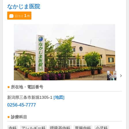
なかじま医院
1
口コミ
件
所在地・電話番号
新潟県三条市新堀1305-1
[地図]
0256-45-7777
診療科目
内科
アレルギー科
呼吸器内科
胃腸内科
小児科