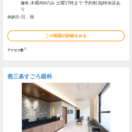
木曜AMのみ 土曜17時まで 予約制 臨時休診あ
備考:
り
日、祝
休診日:
この医院の詳細をみる
※
アクセス数
燕三条すごろ眼科