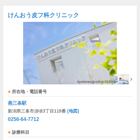
けんおう皮フ科クリニック
所在地・電話番号
燕三条駅
新潟県三条市須頃3丁目118番
[地図]
0256-64-7712
診療科目