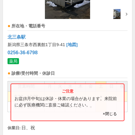
所在地・電話番号
北三条駅
新潟県三条市西裏館1丁目9-41
[地図]
0256-36-6798
薬局
診療/受付時間・休診日
営業時間
月
火
水
木
金
土
日
祝
8:30～12:30
●
お盆(8月中旬)は休診・休業の場合があります。来院前
に必ず医療機関に直接ご確認ください。
8:30～18:30
●
●
●
●
●
×閉じる
日、祝
休業日: