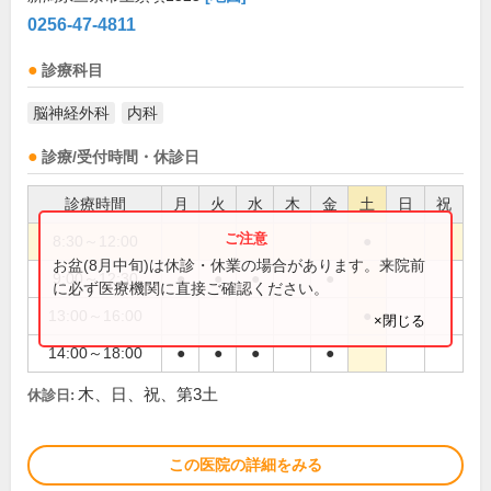
0256-47-4811
診療科目
脳神経外科
内科
診療/受付時間・休診日
診療時間
月
火
水
木
金
土
日
祝
8:30～12:00
●
お盆(8月中旬)は休診・休業の場合があります。来院前
9:00～12:30
●
●
●
●
に必ず医療機関に直接ご確認ください。
13:00～16:00
●
×閉じる
14:00～18:00
●
●
●
●
木、日、祝、第3土
休診日:
この医院の詳細をみる