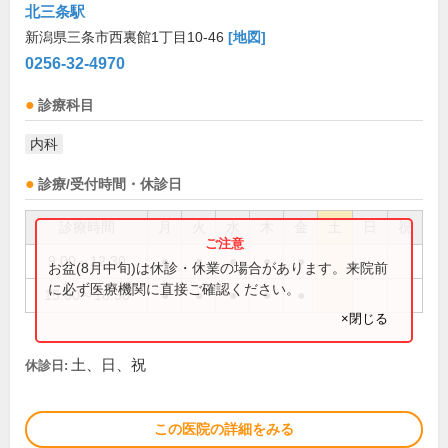
北三条駅
新潟県三条市西裏館1丁目10-46
[地図]
0256-32-4970
診療科目
内科
診療/受付時間・休診日
診療時間
月
火
水
木
金
土
日
祝
9:00～12:30
●
●
●
●
●
お盆(8月中旬)は休診・休業の場合があります。来院前
に必ず医療機関に直接ご確認ください。
15:00～18:30
●
●
●
●
●
×閉じる
土、日、祝
休診日:
この医院の詳細をみる