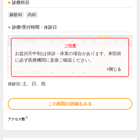
診療科目
麻酔科
内科
診療/受付時間・休診日
診療時間
月
火
水
木
金
土
日
祝
9:00～11:30
●
●
お盆(8月中旬)は休診・休業の場合があります。来院前
に必ず医療機関に直接ご確認ください。
9:00～12:30
●
●
●
×閉じる
15:00～18:30
●
●
●
土、日、祝
休診日:
この医院の詳細をみる
※
アクセス数