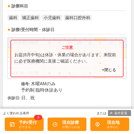
診療科目
歯科
矯正歯科
小児歯科
歯科口腔外科
診療/受付時間・休診日
外来受付時間
月
火
水
木
金
土
日
祝
8:30～12:00
●
●
●
●
●
●
お盆(8月中旬)は休診・休業の場合があります。来院前
に必ず医療機関に直接ご確認ください。
13:15～15:00
●
×閉じる
14:30～18:30
●
●
●
●
木曜AMのみ
備考:
予約制 臨時休診あり
日、祝
休診日:
条件変更
この医院の詳細をみる
8
予約/受付
現在診療
現在地
※
アクセス数