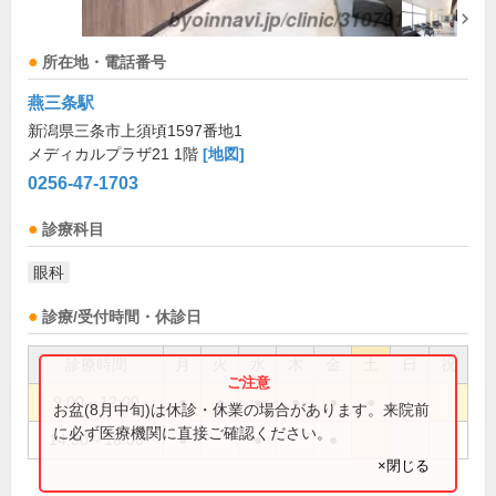
所在地・電話番号
燕三条駅
新潟県三条市上須頃1597番地1
メディカルプラザ21 1階
[地図]
0256-47-1703
診療科目
眼科
診療/受付時間・休診日
診療時間
月
火
水
木
金
土
日
祝
9:00～12:00
●
●
●
●
●
●
お盆(8月中旬)は休診・休業の場合があります。来院前
に必ず医療機関に直接ご確認ください。
14:30～18:00
●
●
●
×閉じる