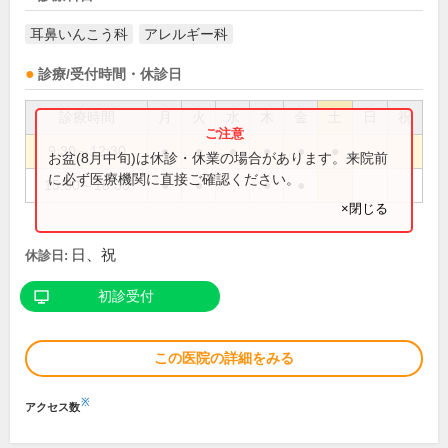
耳鼻いんこう科
アレルギー科
診療/受付時間・休診日
診療時間
月
火
水
木
金
土
日
祝
9:30～12:30
●
●
●
●
●
●
お盆(8月中旬)は休診・休業の場合があります。来院前
に必ず医療機関に直接ご確認ください。
15:30～18:30
●
●
●
●
×閉じる
日、祝
休診日:
初診受付
この医院の詳細をみる
※
アクセス数