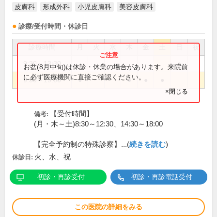
皮膚科
形成外科
小児皮膚科
美容皮膚科
診療/受付時間・休診日
診療時間
月
火
水
木
金
土
日
祝
9:30～13:30
●
お盆(8月中旬)は休診・休業の場合があります。来院前
に必ず医療機関に直接ご確認ください。
9:30～19:00
●
●
●
●
×閉じる
【受付時間】
備考:
(月・木～土)8:30～12:30、14:30～18:00
【完全予約制の特殊診察】...(
続きを読む
)
火、水、祝
休診日:
初診・再診受付
初診・再診電話受付
この医院の詳細をみる