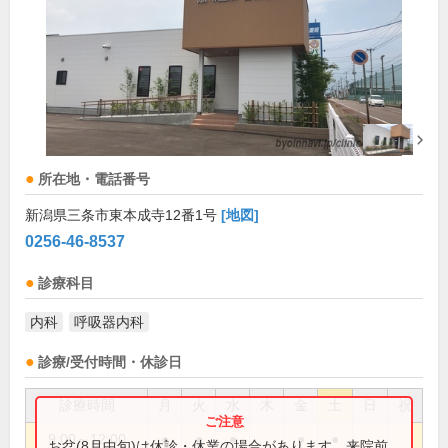
所在地・電話番号
新潟県三条市東本成寺12番1号
[地図]
0256-46-8537
診療科目
内科
呼吸器内科
診療/受付時間・休診日
診療時間
月
火
水
木
金
土
日
祝
9:00～12:00
●
●
●
●
●
お盆(8月中旬)は休診・休業の場合があります。来院前