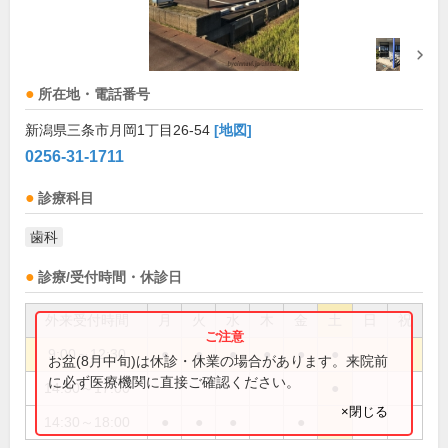
所在地・電話番号
新潟県三条市月岡1丁目26-54
[地図]
0256-31-1711
診療科目
歯科
診療/受付時間・休診日
外来受付時間
月
火
水
木
金
土
日
祝
9:00～12:30
●
●
●
●
●
●
お盆(8月中旬)は休診・休業の場合があります。来院前
に必ず医療機関に直接ご確認ください。
14:30～17:00
●
×閉じる
14:30～18:00
●
●
●
●