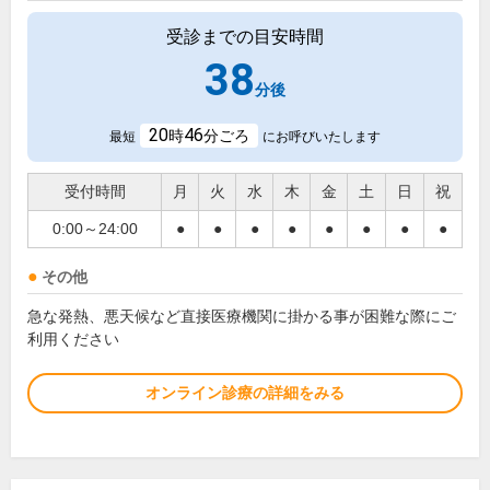
受診までの目安時間
38
分後
20
46
時
分ごろ
最短
にお呼びいたします
受付時間
月
火
水
木
金
土
日
祝
0:00～24:00
●
●
●
●
●
●
●
●
その他
急な発熱、悪天候など直接医療機関に掛かる事が困難な際にご
利用ください
オンライン診療の詳細をみる