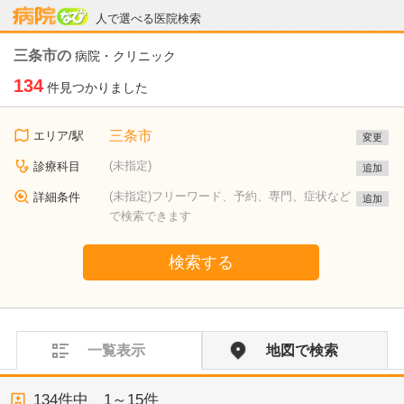
病院なび
人で選べる医院検索
三条市の
病院・クリニック
134
件見つかりました
三条市
エリア/駅
変更
(未指定)
診療科目
追加
(未指定)フリーワード、予約、専門、症状など
詳細条件
追加
で検索できます
検索する
一覧表示
地図で検索
134
件中、
1～15件