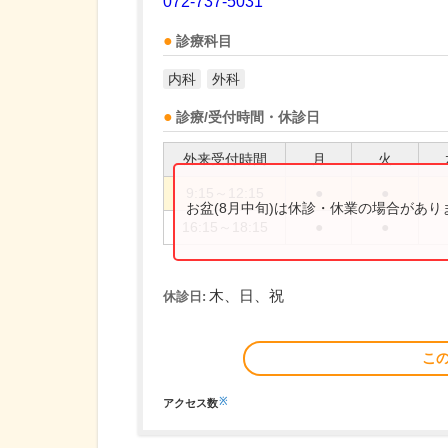
072-737-5031
診療科目
内科
外科
診療/受付時間・休診日
外来受付時間
月
火
9:15～12:15
●
●
お盆(8月中旬)は休診・休業の場合があ
16:15～18:15
●
●
木、日、祝
休診日:
こ
※
アクセス数