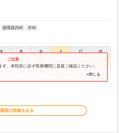
循環器内科
外科
水
木
金
土
日
祝
●
●
●
●
ります。来院前に必ず医療機関に直接ご確認ください。
●
●
×閉じる
の医院の詳細をみる