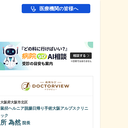
医療機関の皆様へ
医師(ドクター)の
大阪府大阪市北区
大阪府大阪市住吉区
鼠径ヘルニア脱腸日帰り手術大阪アルプスクリニ
かわらだ心臓足
河原田 修
ック
所 為然
院長
貴院の特徴を教