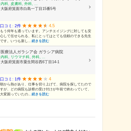
内科, 皮膚科, 外科, ...
大阪府箕面市白島一丁目15番5号
4.5
口コミ: 2件
もう何年も通っています。アンチエイジングに対しても安
心して任せられる、私にとってはとても信頼のできる先生
です。いつも新し...
続きを読む
医療法人ガラシア会
ガラシア病院
内科, リウマチ科, 外科, ...
大阪府箕面市粟生間谷西6丁目14-1
4
口コミ: 1件
朝から熱があり、仕事を切り上げて、病院を探してたので
すが、どの病院も診察の受け付けが午前で終わっていて、
大変困っていたの...
続きを読む