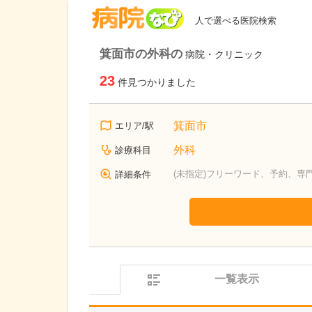
病院なび
人で選べる医院検索
箕面市の外科の
病院・クリニック
23
件見つかりました
箕面市
エリア/駅
外科
診療科目
(未指定)フリーワード、予約、専
詳細条件
一覧表示