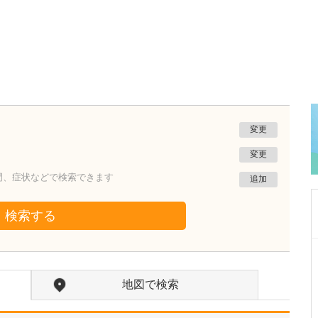
変更
変更
門、症状などで検索できます
追加
検索する
東京都八王子市
おなかクリニック
地図で検索
村井 隆三
院長
取材記事
貴院では「おなかクオリティ」という独自の基