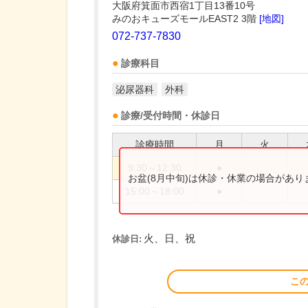
大阪府箕面市西宿1丁目13番10号
みのおキューズモールEAST2 3階
[地図]
072-737-7830
診療科目
泌尿器科
外科
診療/受付時間・休診日
診療時間
月
火
9:30～12:30
●
お盆(8月中旬)は休診・休業の場合があ
15:00～18:00
●
火、日、祝
休診日:
こ