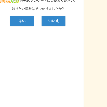
病院なび
からのアンケートにご協力ください。
知りたい情報は見つかりましたか?
はい
いいえ