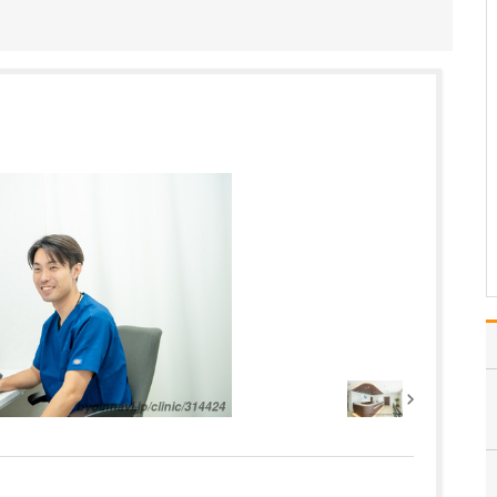
準を設け、医療の品質管理に取り組んでいらっし
ゃるそうですね
当院では、すべての患者
さんに高水準の医療を提
供するため、独自の品質
基準である「おなかクオ
リティ」を設け、日々の
診療の質を見える化しな
がら管理しています。た
とえば、胃内視鏡検査で
は、組織を採取して調べ
る…
>>記事全文を読む