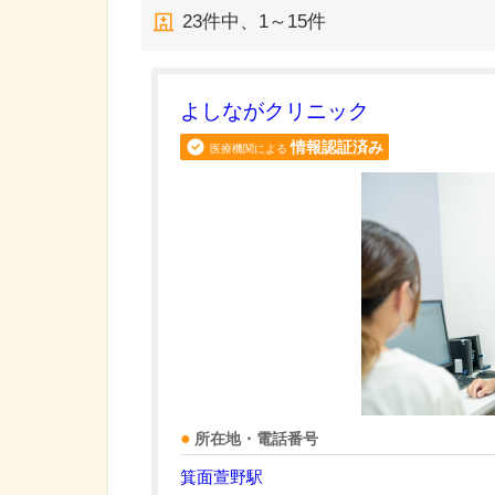
23
件中、
1～15件
よしながクリニック
情報認証済み
医療機関による
所在地・電話番号
箕面萱野駅