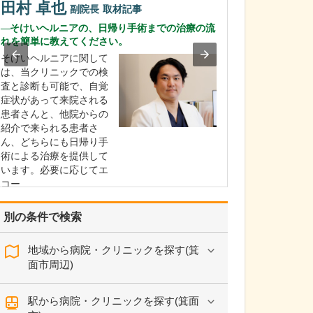
田村 卓也
心臓病や血管病
副院長
取材記事
に問題を抱えや
そけいヘルニアの、日帰り手術までの治療の流
病の方は心臓病
れを簡単に教えてください。
を患っているこ
そけいヘルニアに関して
です。これらは
は、当クリニックでの検
響しあい悪循環
査と診断も可能で、自覚
ます。そこで当
症状があって来院される
臓と足と血管の
患者さんと、他院からの
クリニック」を
紹介で来られる患者さ
臓…
ん、どちらにも日帰り手
術による治療を提供して
います。必要に応じてエ
コー…
>>記事全文を読む
別の条件で検索
地域から病院・クリニックを探す(箕
面市周辺)
駅から病院・クリニックを探す(箕面