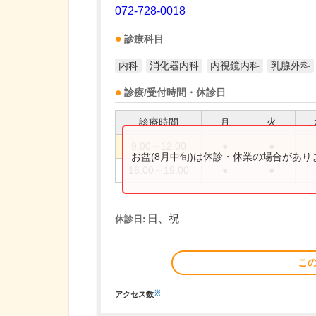
072-728-0018
診療科目
内科
消化器内科
内視鏡内科
乳腺外科
診療/受付時間・休診日
診療時間
月
火
9:00～12:00
●
●
お盆(8月中旬)は休診・休業の場合があ
16:00～19:00
●
●
日、祝
休診日:
こ
※
アクセス数