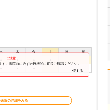
水
木
金
土
日
祝
●
●
●
●
ります。来院前に必ず医療機関に直接ご確認ください。
●
●
●
×閉じる
の医院の詳細をみる