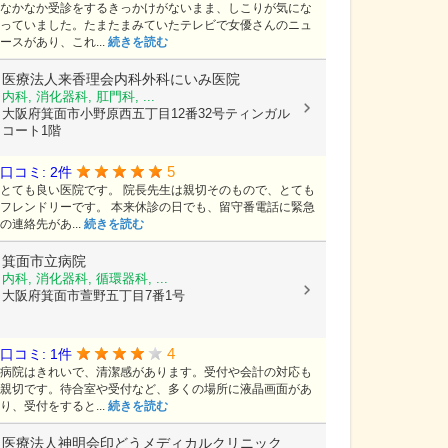
なかなか受診をするきっかけがないまま、しこりが気にな
っていました。たまたまみていたテレビで女優さんのニュ
ースがあり、これ...
続きを読む
医療法人来香理会内科外科にいみ医院
内科, 消化器科, 肛門科, ...
大阪府箕面市小野原西五丁目12番32号ティンガル
コート1階
5
口コミ: 2件
とても良い医院です。 院長先生は親切そのもので、とても
フレンドリーです。 本来休診の日でも、留守番電話に緊急
の連絡先があ...
続きを読む
箕面市立病院
内科, 消化器科, 循環器科, ...
大阪府箕面市萱野五丁目7番1号
4
口コミ: 1件
病院はきれいで、清潔感があります。受付や会計の対応も
親切です。待合室や受付など、多くの場所に液晶画面があ
り、受付をすると...
続きを読む
医療法人神明会印どうメディカルクリニック