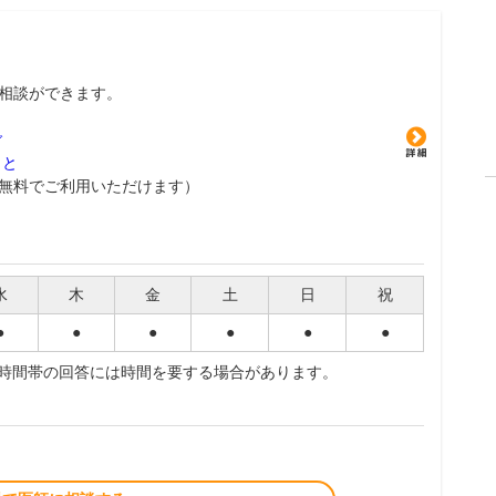
相談ができます。
グ
こと
無料でご利用いただけます）
水
木
金
土
日
祝
●
●
●
●
●
●
夜時間帯の回答には時間を要する場合があります。