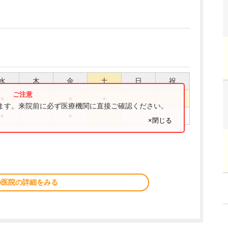
水
木
金
土
日
祝
●
●
●
ります。来院前に必ず医療機関に直接ご確認ください。
●
●
×閉じる
の医院の詳細をみる