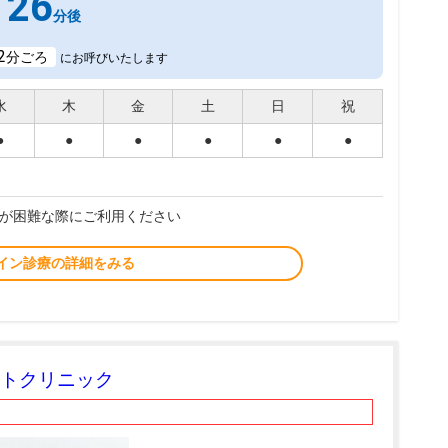
26
分後
2
分ごろ
にお呼びいたします
水
木
金
土
日
祝
●
●
●
●
●
●
が困難な際にご利用ください
イン診療の詳細をみる
トクリニック