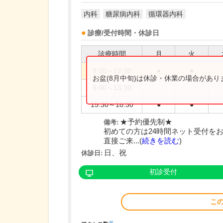
内科
糖尿病内科
循環器内科
診療/受付時間・休診日
診療時間
月
火
9:00～12:30
●
●
お盆(8月中旬)は休診・休業の場合があ
9:00～13:30
15:30～18:30
●
●
★予約優先制★
備考:
初めての方は24時間ネット受付を
直接ご来...(
続きを読む
)
日、祝
休診日:
初診受付
こ