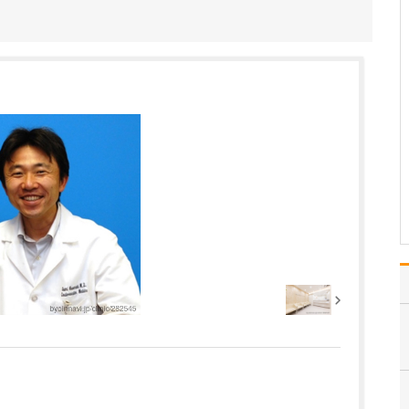
心臓病や血管病の方は足
に問題を抱えやすく、足
病の方は心臓病や血管病
を患っていることが多い
です。これらは互いに影
響しあい悪循環を起こし
ます。そこで当院は「心
臓と足と血管のトータル
クリニック」を掲げ、心
臓…
>>記事全文を読む