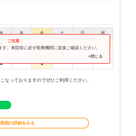
水
木
金
土
日
祝
●
●
●
ります。来院前に必ず医療機関に直接ご確認ください。
●
×閉じる
●
●
おこなっておりますのでぜひご利用ください。
の医院の詳細をみる