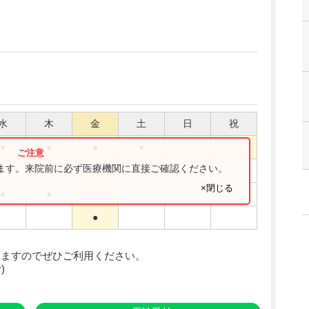
水
木
金
土
日
祝
●
●
●
●
ります。来院前に必ず医療機関に直接ご確認ください。
●
●
●
×閉じる
●
●
●
りますのでぜひご利用ください。
む
)