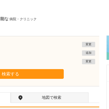
可能な
病院・クリニック
変更
追加
変更
検索する
大阪府大阪市住吉区
かわらだ心臓足血管クリニック
地図で検索
河原田 修身
院長
取材記事
貴院の特徴を教えてください。