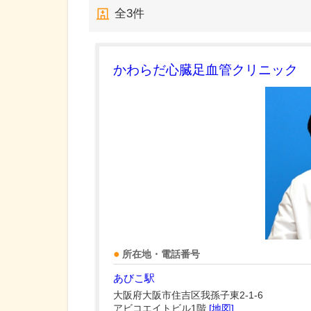
全
3
件
かわらだ心臓足血管クリニック
所在地・電話番号
あびこ駅
大阪府大阪市住吉区我孫子東2-1-6
アビコエイトビル1階
[地図]