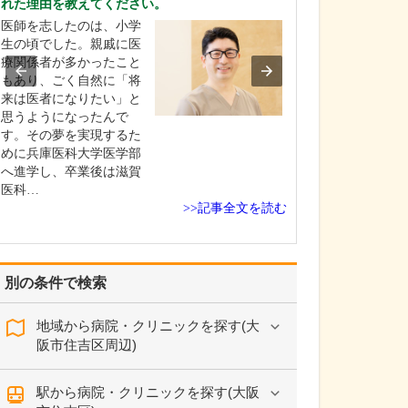
れた理由を教えてください。
ペインクリニッ
医師を志したのは、小学
診療科は、まだ
生の頃でした。親戚に医
れているとは言
療関係者が多かったこと
く、「どのよう
もあり、ごく自然に「将
受診すればいい
来は医者になりたい」と
らない」と戸惑
思うようになったんで
が少なくありま
す。その夢を実現するた
た、「整形外科
めに兵庫医科大学医学部
らったがなかな
へ進学し、卒業後は滋賀
改善…
医科…
>>記事全文を読む
別の条件で検索
地域から病院・クリニックを探す(大
阪市住吉区周辺)
駅から病院・クリニックを探す(大阪