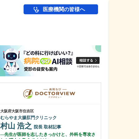
医療機関の皆様へ
医師(ドクター)の
大阪府大阪市住吉区
大阪府大阪市住吉区
むらやま大腸肛門クリニック
つねとう痛みの
村山 浩之
恒遠 剛示
院長
取材記事
先生が医師を志したきっかけと、外科を専攻さ
今後の展望をお