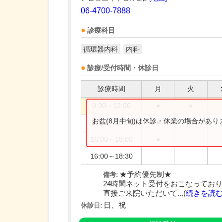
06-4700-7888
診療科目
循環器内科
内科
診療/受付時間・休診日
診療時間
月
火
9:00～12:00
●
●
お盆(8月中旬)は休診・休業の場合があ
14:00～16:00
●
16:00～18:00
●
16:00～18:30
★予約優先制★
備考:
24時間ネット受付をおこなってお
直接ご来院いただいて...(
続きを読
日、祝
休診日: