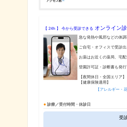
※
アクセス数
オンライン診
【 24h 】 今から受診できる
急な発熱や風邪などの体調
ご自宅・オフィスで受診出
お薬はお近くの薬局、宅配
登園許可証・診断書も発行
【夜間休日・全国エリア】
【健康保険適用】
【アレルギー・
診療／受付時間・休診日
受