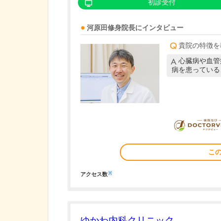
初診受付
河原田修身
院長
にインタビュー
貴院の特徴を
心臓病や血管
病を患っている
こ
※
アクセス数
ゆかわ内科クリニック