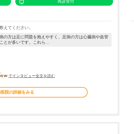
再診受付
教えてください。
病の方は足に問題を抱えやすく、足病の方は心臓病や血管
ことが多いです。これら…
DOCTORVIEW
でインタビュー全文を読む
の医院の詳細をみる