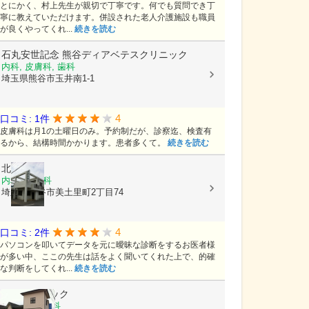
とにかく、村上先生が親切で丁寧です。何でも質問でき丁
寧に教えていただけます。併設された老人介護施設も職員
が良くやってくれ...
続きを読む
石丸安世記念 熊谷ディアベテスクリニック
内科, 皮膚科, 歯科
埼玉県熊谷市玉井南1-1
4
口コミ: 1件
皮膚科は月1の土曜日のみ。予約制だが、診察迄、検査有
るから、結構時間かかります。患者多くて。
続きを読む
北野医院
内科, 小児科
埼玉県熊谷市美土里町2丁目74
4
口コミ: 2件
パソコンを叩いてデータを元に曖昧な診断をするお医者様
が多い中、ここの先生は話をよく聞いてくれた上で、的確
な判断をしてくれ...
続きを読む
持田クリニック
内科, 胃腸内科