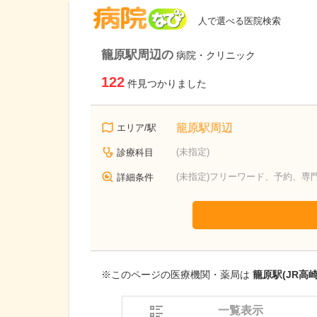
病院なび
人で選べる医院検索
籠原駅周辺の
病院・クリニック
122
件見つかりました
籠原駅周辺
エリア/駅
(未指定)
診療科目
(未指定)フリーワード、予約、専
詳細条件
※このページの医療機関・薬局は
籠原駅(JR高
一覧表示