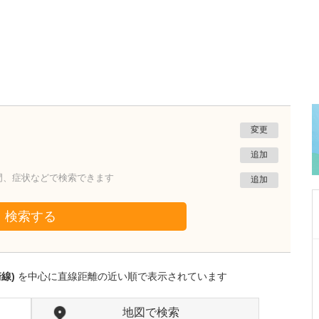
変更
追加
門、症状などで検索できます
追加
検索する
東京都中野区
中野富士見町耳鼻咽喉科
崎線)
を中心に直線距離の近い順で表示されています
冨岡 亮太
院長
取材記事
特に先生が力を入れている診療について教えて
地図で検索