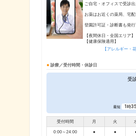
ご自宅・オフィスで受診出
お薬はお近くの薬局、宅配
登園許可証・診断書も発行
【夜間休日・全国エリア】
【健康保険適用】
【アレルギー・
診療／受付時間・休診日
受
1
3
時
最短
受付時間
月
火
0:00～24:00
●
●