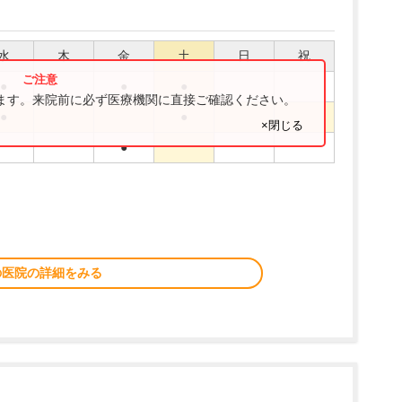
水
木
金
土
日
祝
●
●
●
ります。来院前に必ず医療機関に直接ご確認ください。
●
●
×閉じる
●
の医院の詳細をみる