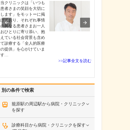
当クリニックは「いつも
発熱や腹痛、ア
患者さまの笑顔を大切に
などの一般的な
します」をモットーに掲
防接種で受診さ
げており、それぞれ事情
さんのほか、長
の異なる患者さまお一人
胸痛・動悸を訴
おひとりに寄り添い、抱
さん、ADHDな
えている社会背景も含め
発達症や不登校
て診療する「全人的医療
の相談まで、さ
の提供」を心がけていま
症状やご相談で
す…
れ…
>>記事全文を読む
別の条件で検索
籠原駅の周辺駅から病院・クリニック
を探す
診療科目から病院・クリニックを探す