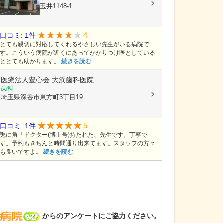
埼玉県熊谷市玉井1148-1
4
口コミ: 1件
とても親切に対応してくれるやさしい先生がいる病院で
す。こういう病院が近くにあってかかりつけ医としている
ととても助かります。
続きを読む
医療法人豊心会
大浜歯科医院
歯科
埼玉県深谷市東方町3丁目19
5
口コミ: 1件
兎に角「ドクター(博士号)持たれた、先生です。丁寧で
す。予約もきちんと時間通り出来てます。スタッフの方々
も良いですよ。
続きを読む
病院なび
からのアンケートにご協力ください。