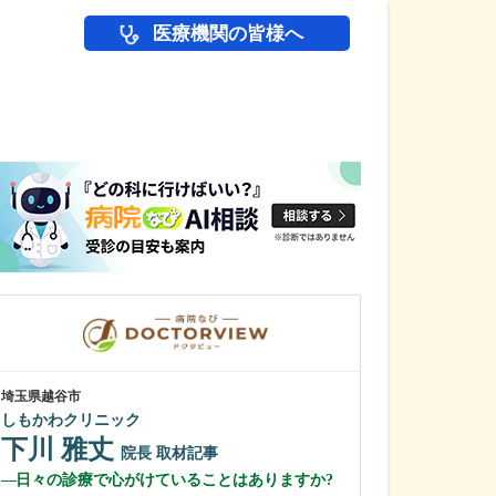
医療機関の皆様へ
医師(ドクター)の
埼玉県越谷市
埼玉県川口市
しもかわクリニック
ひろ小児科ファ
下川 雅丈
神山 浩
院長
取材記事
院
日々の診療で心がけていることはありますか?
どのような患者