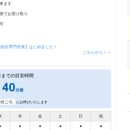
来ます
便でお受け取り
可
花粉症専門外来】はじめました！
こちらから＞＞
診までの目安時間
40
分後
5
分ごろ
にお呼びいたします
水
木
金
土
日
祝
●
●
●
●
●
●