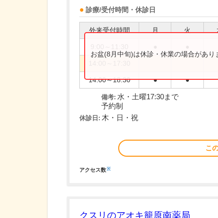
診療/受付時間・休診日
外来受付時間
月
火
9:00～11:30
●
●
お盆(8月中旬)は休診・休業の場合があ
14:00～17:30
14:00～18:30
●
●
水・土曜17:30まで
備考:
予約制
木・日・祝
休診日:
こ
※
アクセス数
クスリのアオキ籠原南薬局