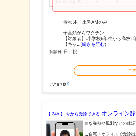
15:30～18:30
●
●
木・土曜AMのみ
備考:
子宮頚がんワクチン
【対象者】:小学校6年生から高校1
【キャ...(
続きを読む
)
日、祝
休診日:
こ
※
アクセス数
オンライン診
【 24h 】 今から受診できる
急な発熱や風邪などの体調
ご自宅・オフィスで受診出