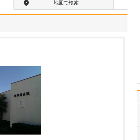
地図で検索
小児感染症全般、新生児
の診察、アトピー性皮膚
炎や乳児湿疹などの皮膚
の疾患、小児喘息や花粉
症、食物アレルギーなど
のアレルギー疾患、便
秘、夜尿、小児の頭痛な
ど、小児疾患全般に対応
しています。さらに、て
んか…
>>記事全文を読む