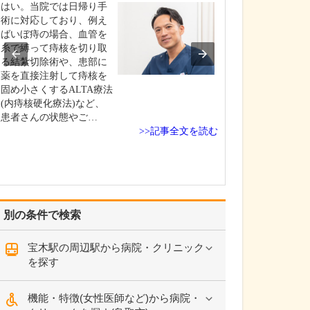
い。
はい。当院では日帰り手
当院では、気管
術に対応しており、例え
慢性閉塞性肺疾患(
ばいぼ痔の場合、血管を
の診療に力を入
糸で縛って痔核を切り取
す。まず、喘息
る結紮切除術や、患部に
る患者さんには、
薬を直接注射して痔核を
ーゼー・ヒュー
固め小さくするALTA療法
いう音)や咳、痰
(内痔核硬化療法)など、
さ、胸の痛みと
患者さんの状態やご…
>>記事全文を読む
状の有無を丁寧
別の条件で検索
宝木駅の周辺駅から病院・クリニック
を探す
機能・特徴(女性医師など)から病院・