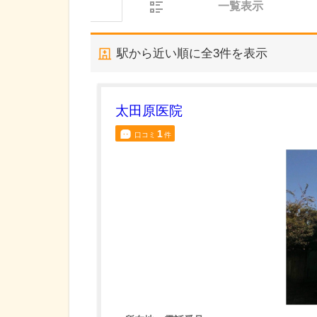
一覧表示
駅から近い順に全
3
件を表示
太田原医院
1
口コミ
件