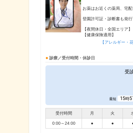
お薬はお近くの薬局、宅配
登園許可証・診断書も発行
【夜間休日・全国エリア】
【健康保険適用】
【アレルギー・
診療／受付時間・休診日
受
15
5
時
最短
受付時間
月
火
0:00～24:00
●
●