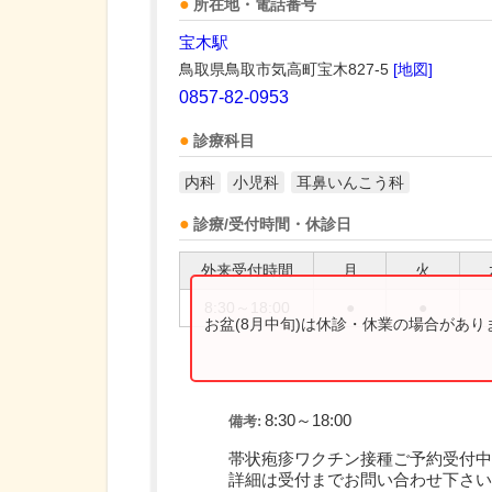
所在地・電話番号
宝木駅
鳥取県鳥取市気高町宝木827-5
[地図]
0857-82-0953
診療科目
内科
小児科
耳鼻いんこう科
診療/受付時間・休診日
外来受付時間
月
火
8:30～18:00
●
●
お盆(8月中旬)は休診・休業の場合があ
8:30～18:00
備考:
帯状疱疹ワクチン接種ご予約受付中
詳細は受付までお問い合わせ下さい