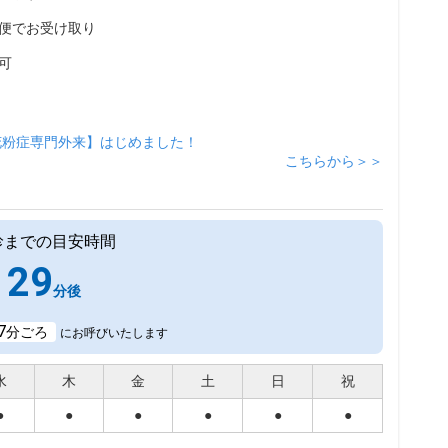
便でお受け取り
可
花粉症専門外来】はじめました！
こちらから＞＞
診までの目安時間
29
分後
7
分ごろ
にお呼びいたします
水
木
金
土
日
祝
●
●
●
●
●
●