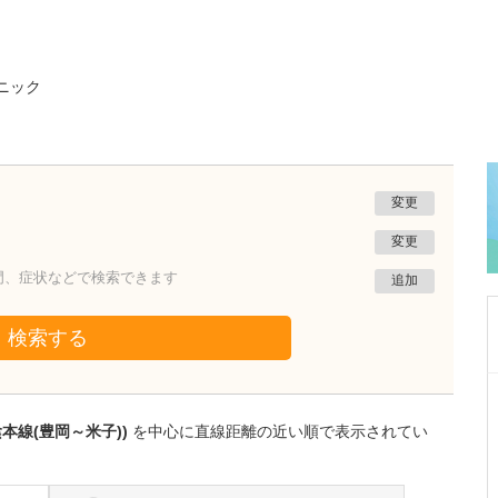
ニック
変更
変更
門、症状などで検索できます
追加
検索する
鳥取県米子市
おおの小児科内科医院
陰本線(豊岡～米子))
を中心に直線距離の近い順で表示されてい
大野 光洋
院長
取材記事
貴院の特徴をお聞かせください。