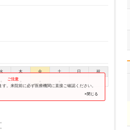
水
木
金
土
日
祝
●
●
●
●
ります。来院前に必ず医療機関に直接ご確認ください。
×閉じる
。
。