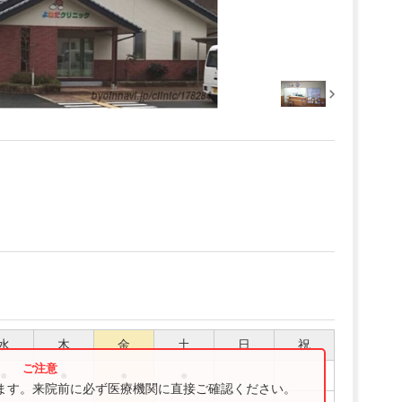
水
木
金
土
日
祝
●
●
●
●
ります。来院前に必ず医療機関に直接ご確認ください。