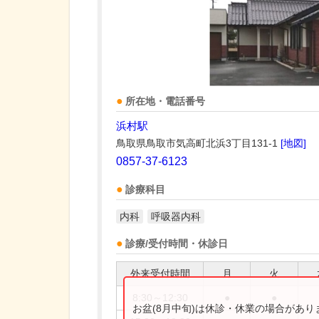
所在地・電話番号
浜村駅
鳥取県鳥取市気高町北浜3丁目131-1
[地図]
0857-37-6123
診療科目
内科
呼吸器内科
診療/受付時間・休診日
外来受付時間
月
火
8:30～12:30
●
●
お盆(8月中旬)は休診・休業の場合があ