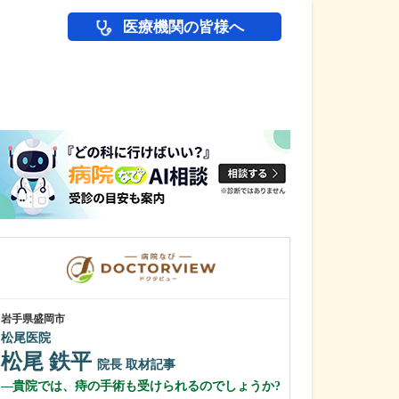
医療機関の皆様へ
医師(ドクター)の
岩手県盛岡市
東京都大田区
松尾医院
とじま内科クリ
松尾 鉄平
戸島 洋一
院長
取材記事
貴院では、痔の手術も受けられるのでしょうか?
特に力を入れて