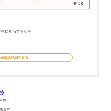
●
●
×閉じる
年生に相当する女子
の医院の詳細をみる
療
不良に
来ます