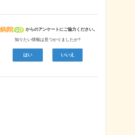
病院なび
からのアンケートにご協力ください。
知りたい情報は見つかりましたか?
はい
いいえ