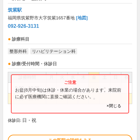
筑紫駅
福岡県筑紫野市大字筑紫1657番地
[地図]
092-926-3131
診療科目
整形外科
リハビリテーション科
診療/受付時間・休診日
診療時間
月
火
水
木
金
土
日
祝
9:00～12:30
●
お盆(8月中旬)は休診・休業の場合があります。来院前
に必ず医療機関に直接ご確認ください。
9:00～18:00
●
●
●
●
●
×閉じる
日・祝
休診日: