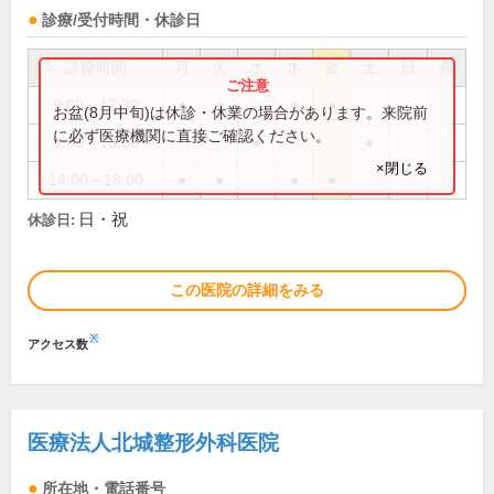
診療/受付時間・休診日
診療時間
月
火
水
木
金
土
日
祝
9:00～12:30
●
●
●
●
お盆(8月中旬)は休診・休業の場合があります。来院前
に必ず医療機関に直接ご確認ください。
9:00～13:00
●
●
×閉じる
14:00～18:00
●
●
●
●
日・祝
休診日:
この医院の詳細をみる
※
アクセス数
医療法人北城整形外科医院
所在地・電話番号