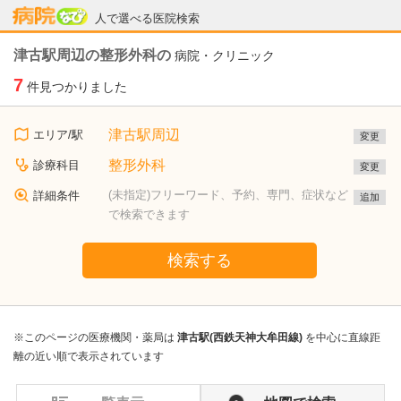
病院なび
人で選べる医院検索
津古駅周辺の整形外科の
病院・クリニック
7
件見つかりました
津古駅周辺
エリア/駅
変更
整形外科
診療科目
変更
(未指定)フリーワード、予約、専門、症状など
詳細条件
追加
で検索できます
検索する
※このページの医療機関・薬局は
津古駅(西鉄天神大牟田線)
を中心に直線距
離の近い順で表示されています