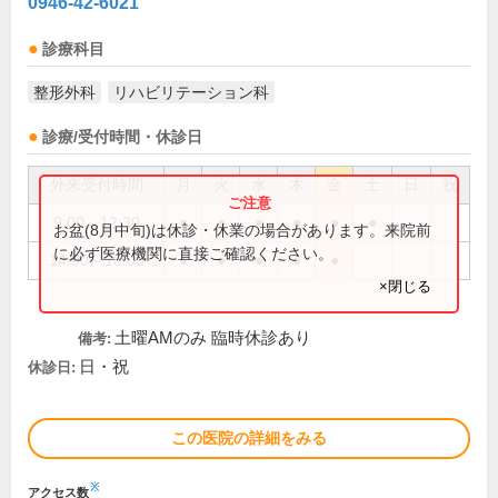
0946-42-6021
診療科目
整形外科
リハビリテーション科
診療/受付時間・休診日
外来受付時間
月
火
水
木
金
土
日
祝
9:00～12:30
●
●
●
●
●
●
お盆(8月中旬)は休診・休業の場合があります。来院前
に必ず医療機関に直接ご確認ください。
14:00～18:00
●
●
●
●
●
×閉じる
土曜AMのみ 臨時休診あり
備考:
日・祝
休診日:
この医院の詳細をみる
※
アクセス数