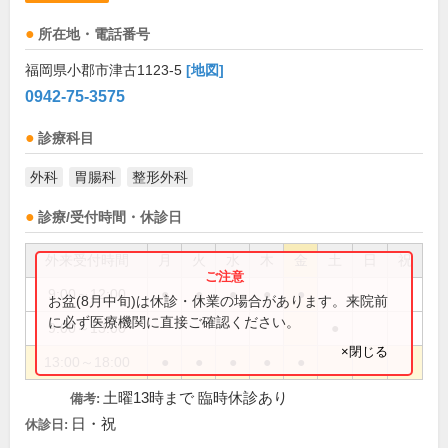
所在地・電話番号
福岡県小郡市津古1123-5
[地図]
0942-75-3575
診療科目
外科
胃腸科
整形外科
診療/受付時間・休診日
外来受付時間
月
火
水
木
金
土
日
祝
9:00～12:00
●
●
●
●
●
お盆(8月中旬)は休診・休業の場合があります。来院前
に必ず医療機関に直接ご確認ください。
9:00～13:00
●
×閉じる
13:00～18:00
●
●
●
●
●
土曜13時まで 臨時休診あり
備考:
日・祝
休診日: