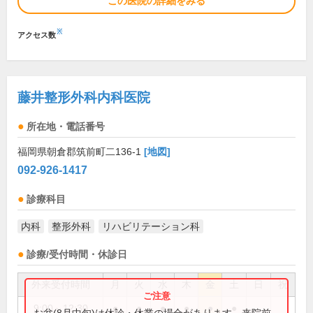
この医院の詳細をみる
※
アクセス数
藤井整形外科内科医院
所在地・電話番号
福岡県朝倉郡筑前町二136-1
[地図]
092-926-1417
診療科目
内科
整形外科
リハビリテーション科
診療/受付時間・休診日
外来受付時間
月
火
水
木
金
土
日
祝
9:00～12:30
●
●
●
●
●
●
お盆(8月中旬)は休診・休業の場合があります。来院前