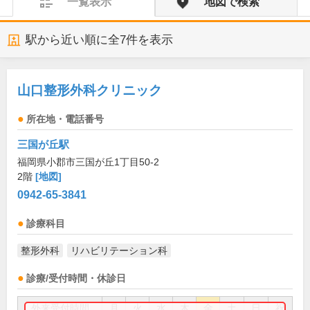
一覧表示
地図で検索
駅から近い順に全
7
件を表示
山口整形外科クリニック
所在地・電話番号
三国が丘駅
福岡県小郡市三国が丘1丁目50-2
2階
[地図]
0942-65-3841
診療科目
整形外科
リハビリテーション科
診療/受付時間・休診日
外来受付時間
月
火
水
木
金
土
日
祝