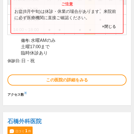
9:00～12:30
●
●
●
●
●
●
お盆(8月中旬)は休診・休業の場合があります。来院前
に必ず医療機関に直接ご確認ください。
14:00～17:00
●
×閉じる
14:00～18:00
●
●
●
●
水曜AMのみ
備考:
土曜17:00まで
臨時休診あり
日・祝
休診日:
この医院の詳細をみる
※
アクセス数
石橋外科医院
1
口コミ
件