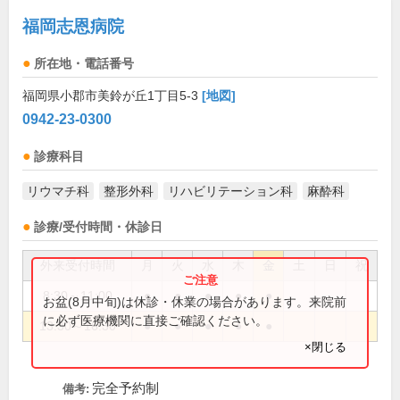
福岡志恩病院
所在地・電話番号
福岡県小郡市美鈴が丘1丁目5-3
[地図]
0942-23-0300
診療科目
リウマチ科
整形外科
リハビリテーション科
麻酔科
診療/受付時間・休診日
外来受付時間
月
火
水
木
金
土
日
祝
8:30～11:00
●
●
●
●
●
お盆(8月中旬)は休診・休業の場合があります。来院前
に必ず医療機関に直接ご確認ください。
13:30～16:30
●
●
●
●
●
×閉じる
完全予約制
備考: