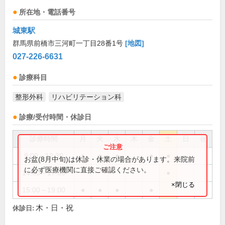
所在地・電話番号
城東駅
群馬県前橋市三河町一丁目28番1号
[地図]
027-226-6631
診療科目
整形外科
リハビリテーション科
診療/受付時間・休診日
診療時間
月
火
水
木
金
土
日
祝
9:00～12:30
●
●
●
●
●
お盆(8月中旬)は休診・休業の場合があります。来院前
に必ず医療機関に直接ご確認ください。
14:00～17:00
●
×閉じる
15:00～19:00
●
●
●
●
木・日・祝
休診日: