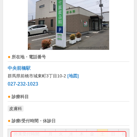
所在地・電話番号
中央前橋駅
群馬県前橋市城東町3丁目10-2
[地図]
027-232-1023
診療科目
皮膚科
診療/受付時間・休診日
外来受付時間
月
火
水
木
金
土
日
祝