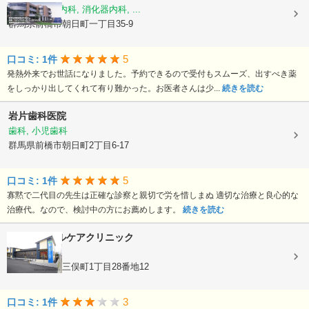
内科, 循環器内科, 消化器内科, ...
群馬県前橋市朝日町一丁目35-9
5
口コミ: 1件
発熱外来でお世話になりました。予約できるので受付もスムーズ、出すべき薬
をしっかり出してくれて有り難かった。お医者さんは少...
続きを読む
岩片歯科医院
歯科, 小児歯科
群馬県前橋市朝日町2丁目6-17
5
口コミ: 1件
寡黙で二代目の先生は正確な診察と親切で労を惜しまぬ 適切な治療と良心的な
治療代。なので、検討中の方にお薦めします。
続きを読む
前橋デンタルケアクリニック
歯科
群馬県前橋市三俣町1丁目28番地12
3
口コミ: 1件