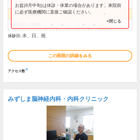
9:30～13:00
●
●
●
●
●
お盆(8月中旬)は休診・休業の場合があります。来院前
に必ず医療機関に直接ご確認ください。
14:30～18:00
●
×閉じる
14:30～19:00
●
●
●
●
水、日、祝
休診日:
この医院の詳細をみる
※
アクセス数
みずしま脳神経内科・内科クリニック