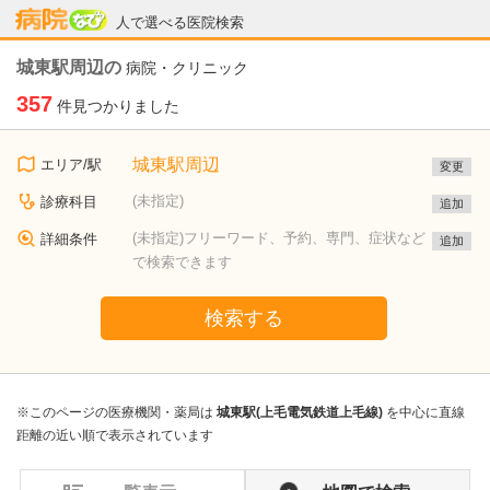
病院なび
人で選べる医院検索
城東駅周辺の
病院・クリニック
357
件見つかりました
城東駅周辺
エリア/駅
変更
(未指定)
診療科目
追加
(未指定)フリーワード、予約、専門、症状など
詳細条件
追加
で検索できます
検索する
※このページの医療機関・薬局は
城東駅(上毛電気鉄道上毛線)
を中心に直線
距離の近い順で表示されています