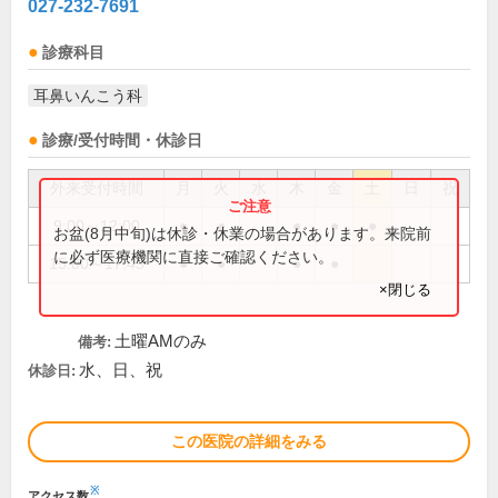
027-232-7691
診療科目
耳鼻いんこう科
診療/受付時間・休診日
外来受付時間
月
火
水
木
金
土
日
祝
9:00～12:00
●
●
●
●
●
お盆(8月中旬)は休診・休業の場合があります。来院前
に必ず医療機関に直接ご確認ください。
15:00～17:45
●
●
●
●
×閉じる
土曜AMのみ
備考:
水、日、祝
休診日:
この医院の詳細をみる
※
アクセス数