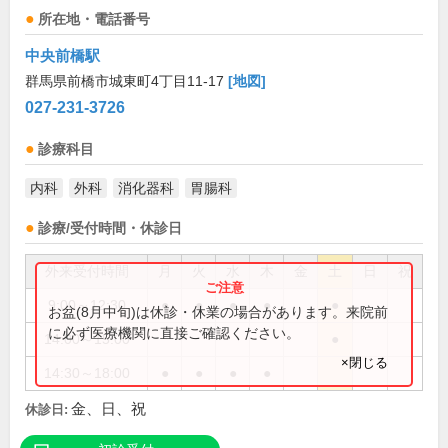
所在地・電話番号
中央前橋駅
群馬県前橋市城東町4丁目11-17
[地図]
027-231-3726
診療科目
内科
外科
消化器科
胃腸科
診療/受付時間・休診日
外来受付時間
月
火
水
木
金
土
日
祝
9:00～12:30
●
●
●
●
●
お盆(8月中旬)は休診・休業の場合があります。来院前
に必ず医療機関に直接ご確認ください。
14:00～15:00
●
×閉じる
14:30～18:00
●
●
●
●
金、日、祝
休診日: