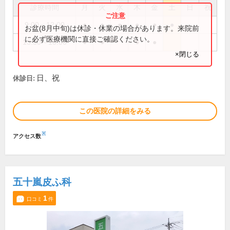
診療時間
月
火
水
木
金
土
日
祝
9:00～12:00
●
●
●
●
●
●
お盆(8月中旬)は休診・休業の場合があります。来院前
に必ず医療機関に直接ご確認ください。
13:30～18:00
●
●
●
●
×閉じる
日、祝
休診日:
この医院の詳細をみる
※
アクセス数
五十嵐皮ふ科
1
口コミ
件