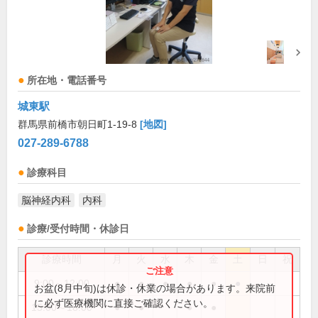
所在地・電話番号
城東駅
群馬県前橋市朝日町1-19-8
[地図]
027-289-6788
診療科目
脳神経内科
内科
診療/受付時間・休診日
診療時間
月
火
水
木
金
土
日
祝
9:00～12:00
●
●
●
●
●
●
お盆(8月中旬)は休診・休業の場合があります。来院前
に必ず医療機関に直接ご確認ください。
15:00～18:00
●
●
●
●