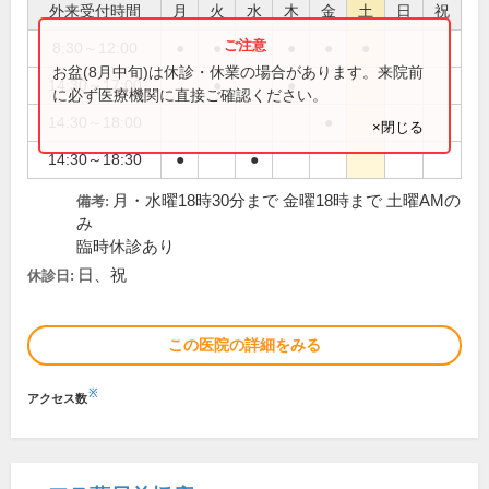
外来受付時間
月
火
水
木
金
土
日
祝
8:30～12:00
●
●
●
●
●
●
お盆(8月中旬)は休診・休業の場合があります。来院前
14:30～17:00
●
●
に必ず医療機関に直接ご確認ください。
14:30～18:00
●
×閉じる
14:30～18:30
●
●
月・水曜18時30分まで 金曜18時まで 土曜AMの
備考:
み
臨時休診あり
日、祝
休診日:
この医院の詳細をみる
※
アクセス数