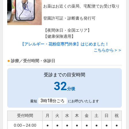
お薬はお近くの薬局、宅配便でお受け取り
登園許可証・診断書も発行可
【夜間休日・全国エリア】
【健康保険適用】
【アレルギー・花粉症専門外来】はじめました！
こちらから＞＞
診療／受付時間・休診日
受診までの目安時間
32
分後
3
18
時
分ごろ
最短
にお呼びいたします
受付時間
月
火
水
木
金
土
日
祝
0:00～24:00
●
●
●
●
●
●
●
●