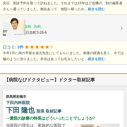
先日、初診予約を取って訪ねました。それまでは15年ほど近隣の、別の歯医者
さんへ通っていました。都合あって、他院へ移ったわ...
続きを読む
金古医院
肛門科, 消化器科, 内科, ...
群馬県前橋市日吉町3-26-6
5
口コミ: 3件
今年1月に痔の手術を金古先生にしてもらいました。術後の経過も良く、今では
嘘のように治りました。本当は会ってお礼をしたいと...
続きを読む
【病院なびドクタビュー】ドクター取材記事
群馬県前橋市
下田内科医院
下田 隆也
院長
取材記事
貴院の診療の特長はどういったことでしょうか?
当医院の理念は「家族的な医院で