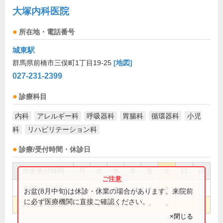
大塚内科医院
所在地・電話番号
城東駅
群馬県前橋市三俣町1丁目19-25
[地図]
027-231-2399
診療科目
内科
アレルギー科
呼吸器科
胃腸科
循環器科
小児
科
リハビリテーション科
診療/受付時間・休診日
外来受付時間
月
火
水
木
金
土
日
祝
8:00～12:00
●
●
●
●
●
お盆(8月中旬)は休診・休業の場合があります。来院前
に必ず医療機関に直接ご確認ください。
16:00～18:00
●
●
●
●
●
×閉じる