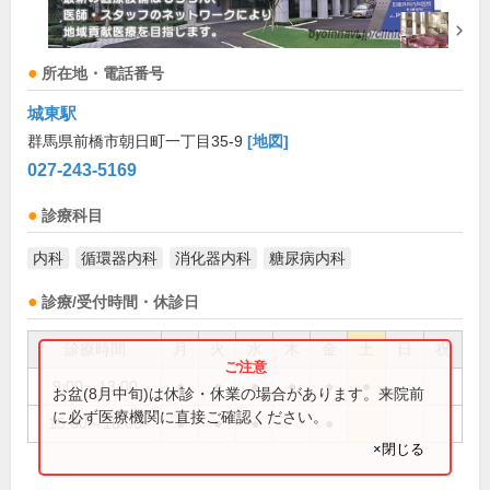
所在地・電話番号
城東駅
群馬県前橋市朝日町一丁目35-9
[地図]
027-243-5169
診療科目
内科
循環器内科
消化器内科
糖尿病内科
診療/受付時間・休診日
診療時間
月
火
水
木
金
土
日
祝
9:00～13:00
●
●
●
●
●
●
お盆(8月中旬)は休診・休業の場合があります。来院前
に必ず医療機関に直接ご確認ください。
15:00～18:00
●
●
●
●
×閉じる