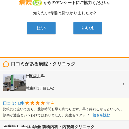
病院なび
からのアンケートにご協力ください。
知りたい情報は見つかりましたか?
はい
いいえ
口コミがある病院・クリニック
医療法人
五十嵐皮ふ科
皮膚科
群馬県前橋市城東町3丁目10-2
4
口コミ: 1件
比較的に空いており、受診時間も早く終わります。早く終わるからといって、
診察が適当というわけではありません。先生もスタッフ...
続きを読む
医療法人 それいゆ会
前橋内科・内視鏡クリニック