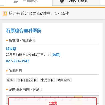
一覧表示
地図で検索
駅から近い順に
357
件中、
1～15件
石原総合歯科医院
所在地・電話番号
城東駅
群馬県前橋市城東町4丁目25-3
[地図]
027-224-3543
診療科目
歯科
歯科口腔外科
小児歯科
矯正歯科
診療/受付時間・休診日
診療時間
月
火
水
木
金
土
日
祝