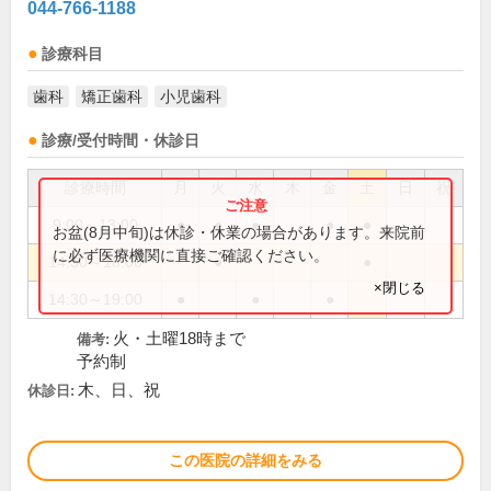
044-766-1188
診療科目
歯科
矯正歯科
小児歯科
診療/受付時間・休診日
診療時間
月
火
水
木
金
土
日
祝
9:00～13:00
●
●
●
●
●
お盆(8月中旬)は休診・休業の場合があります。来院前
に必ず医療機関に直接ご確認ください。
14:30～18:00
●
●
×閉じる
14:30～19:00
●
●
●
火・土曜18時まで
備考:
予約制
木、日、祝
休診日:
この医院の詳細をみる