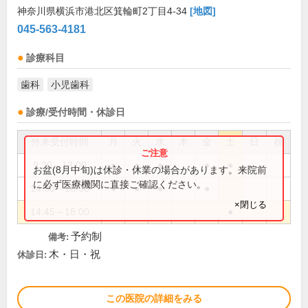
神奈川県横浜市港北区箕輪町2丁目4-34
[地図]
045-563-4181
診療科目
歯科
小児歯科
診療/受付時間・休診日
外来受付時間
月
火
水
木
金
土
日
祝
9:30～13:00
●
●
●
●
●
お盆(8月中旬)は休診・休業の場合があります。来院前
に必ず医療機関に直接ご確認ください。
14:30～18:00
●
●
●
●
×閉じる
14:45～18:00
●
予約制
備考:
木・日・祝
休診日:
この医院の詳細をみる