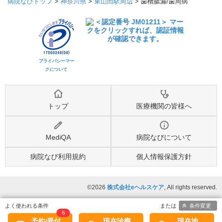
病院なびトップ
>
神奈川県
>
東山田駅周辺
>
歯槽膿漏/歯周病
プライバシーマー
クについて
トップ
医療機関の皆様へ
MediQA
病院なびについて
病院なび利用規約
個人情報保護方針
©2026
株式会社eヘルスケア
, All rights reserved.
条件変更
6
予約/受付
現在診療
現在地