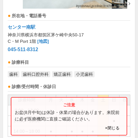
所在地・電話番号
センター南駅
神奈川県横浜市都筑区茅ケ崎中央50-17
C・M Port 1階
[地図]
045-511-8312
診療科目
歯科
歯科口腔外科
矯正歯科
小児歯科
診療/受付時間・休診日
診療時間
月
火
水
木
金
土
日
祝
9:00～13:00
●
●
●
●
●
お盆(8月中旬)は休診・休業の場合があります。来院前
に必ず医療機関に直接ご確認ください。
14:00～16:00
●
×閉じる
14:00～18:00
●
●
●
●