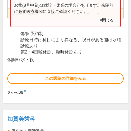
9:30～13:30
●
●
●
●
●
●
お盆(8月中旬)は休診・休業の場合があります。来院前
に必ず医療機関に直接ご確認ください。
15:00～19:00
●
●
●
●
●
×閉じる
予約制
備考:
診療日時は科目により異なる、祝日がある週は水曜
診療あり
第2・4日曜休診、臨時休診あり
水・祝
休診日:
この医院の詳細をみる
※
アクセス数
加賀美歯科