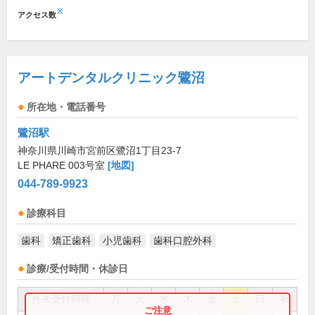
※
アクセス数
アートデンタルクリニック鷺沼
所在地・電話番号
鷺沼駅
神奈川県川崎市宮前区鷺沼1丁目23-7
LE PHARE 003号室
[地図]
044-789-9923
診療科目
歯科
矯正歯科
小児歯科
歯科口腔外科
診療/受付時間・休診日
外来受付時間
月
火
水
木
金
土
日
祝