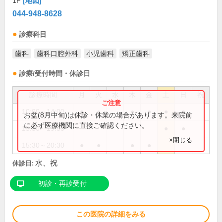
1F
[地図]
044-948-8628
診療科目
歯科
歯科口腔外科
小児歯科
矯正歯科
診療/受付時間・休診日
診療時間
月
火
水
木
金
土
日
祝
10:00～14:00
●
●
●
●
●
●
お盆(8月中旬)は休診・休業の場合があります。来院前
に必ず医療機関に直接ご確認ください。
15:30～19:30
●
●
×閉じる
15:30～20:30
●
●
●
●
水、祝
休診日:
初診・再診受付
この医院の詳細をみる