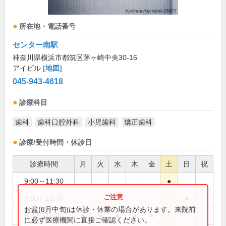
所在地・電話番号
センター南駅
神奈川県横浜市都筑区茅ヶ崎中央30-16
アイビル
[地図]
045-943-4618
診療科目
歯科
歯科口腔外科
小児歯科
矯正歯科
診療/受付時間・休診日
診療時間
月
火
水
木
金
土
日
祝
9:00～11:30
●
9:00～12:30
●
お盆(8月中旬)は休診・休業の場合があります。来院前
9:00～13:00
●
●
●
●
●
に必ず医療機関に直接ご確認ください。