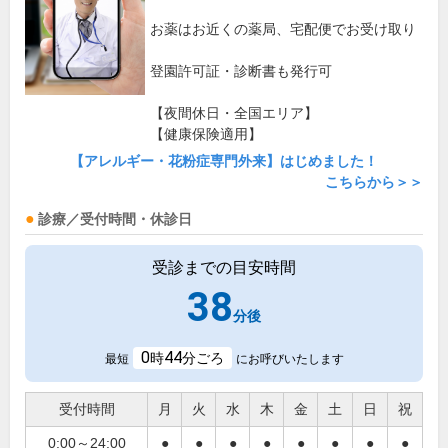
お薬はお近くの薬局、宅配便でお受け取り
登園許可証・診断書も発行可
【夜間休日・全国エリア】
【健康保険適用】
【アレルギー・花粉症専門外来】はじめました！
こちらから＞＞
診療／受付時間・休診日
受診までの目安時間
38
分後
0
44
時
分ごろ
最短
にお呼びいたします
受付時間
月
火
水
木
金
土
日
祝
0:00～24:00
●
●
●
●
●
●
●
●