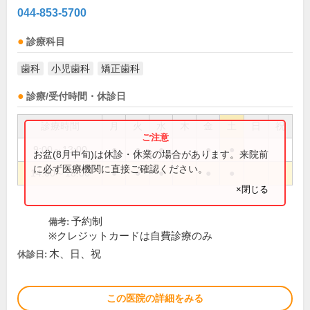
044-853-5700
診療科目
歯科
小児歯科
矯正歯科
診療/受付時間・休診日
診療時間
月
火
水
木
金
土
日
祝
9:00～13:00
●
●
●
●
●
お盆(8月中旬)は休診・休業の場合があります。来院前
に必ず医療機関に直接ご確認ください。
14:00～18:00
●
●
●
●
●
×閉じる
予約制
備考:
※クレジットカードは自費診療のみ
木、日、祝
休診日:
この医院の詳細をみる