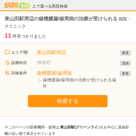
病院なび
人で選べる医院検索
東山田駅周辺の歯槽膿漏/歯周病の治療が受けられる
病院・
クリニック
11
件見つかりました
東山田駅周辺
エリア/駅
変更
(未指定)
診療科目
追加
歯槽膿漏/歯周病
詳細条件
変更
歯槽膿漏/歯周病の治療が受けられる歯
科
検索する
※このページの医療機関・薬局は
東山田駅(グリーンライン)
を中心に直線距
離の近い順で表示されています