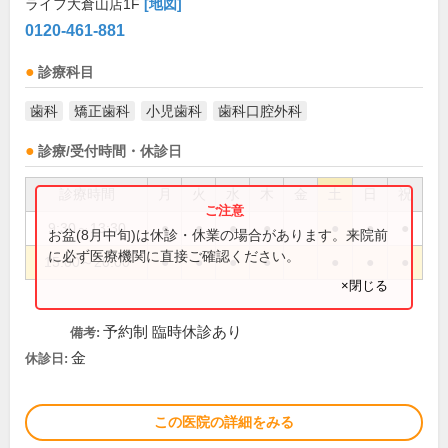
ライフ大倉山店1F
[地図]
0120-461-881
診療科目
歯科
矯正歯科
小児歯科
歯科口腔外科
診療/受付時間・休診日
診療時間
月
火
水
木
金
土
日
祝
9:30～13:30
●
●
●
●
●
●
●
お盆(8月中旬)は休診・休業の場合があります。来院前
に必ず医療機関に直接ご確認ください。
15:00～20:00
●
●
●
●
●
●
●
×閉じる
予約制 臨時休診あり
備考:
金
休診日:
この医院の詳細をみる