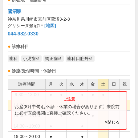
所在地・電話番号
鷺沼駅
神奈川県川崎市宮前区鷺沼3-2-8
グリシーヌ鷺沼1F
[地図]
044-982-0330
診療科目
歯科
小児歯科
矯正歯科
歯科口腔外科
診療/受付時間・休診日
診療時間
月
火
水
木
金
土
日
祝
9:30～13:00
●
●
●
●
●
14:30～16:30
●
お盆(8月中旬)は休診・休業の場合があります。来院前
に必ず医療機関に直接ご確認ください。
14:30～18:00
●
●
×閉じる
14:30～19:00
●
●
19:00～20:00
●
●