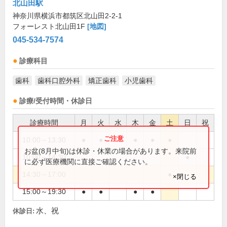
北山田駅
神奈川県横浜市都筑区北山田2-2-1
フォーレスト北山田1F
[地図]
045-534-7574
診療科目
歯科
歯科口腔外科
矯正歯科
小児歯科
診療/受付時間・休診日
診療時間
月
火
水
木
金
土
日
祝
10:00～13:30
●
●
●
●
●
お盆(8月中旬)は休診・休業の場合があります。来院前
10:00～14:30
●
に必ず医療機関に直接ご確認ください。
14:30～17:00
●
×閉じる
15:00～19:30
●
●
●
●
水、祝
休診日: