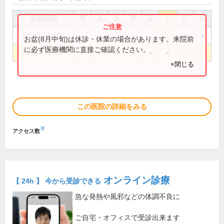
診療時間
月
火
水
木
金
土
日
祝
10:00～18:00
●
●
お盆(8月中旬)は休診・休業の場合があります。来院前
に必ず医療機関に直接ご確認ください。
10:00～19:00
●
●
●
●
●
●
×閉じる
この医院の詳細をみる
※
アクセス数
オンライン診療
【 24h 】 今から受診できる
急な発熱や風邪などの体調不良に
ご自宅・オフィスで受診出来ます