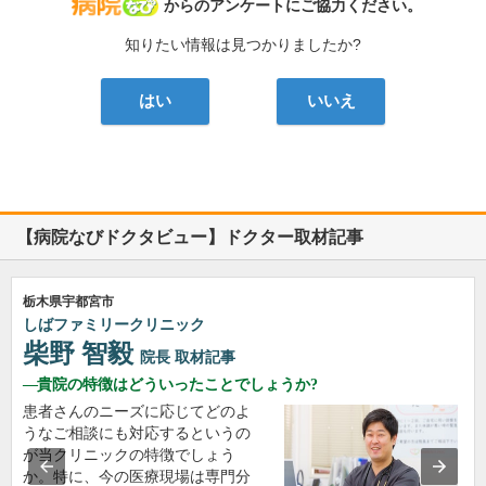
病院なび
からのアンケートにご協力ください。
知りたい情報は見つかりましたか?
はい
いいえ
【病院なびドクタビュー】ドクター取材記事
栃木県宇都宮市
しばファミリークリニック
柴野 智毅
院長
取材記事
貴院の特徴はどういったことでしょうか?
患者さんのニーズに応じてどのよ
うなご相談にも対応するというの
が当クリニックの特徴でしょう
か。特に、今の医療現場は専門分