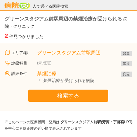
病院なび
人で選べる医院検索
グリーンスタジアム前駅周辺の禁煙治療が受けられる
病
院・クリニック
2
件見つかりました
グリーンスタジアム前駅周辺
エリア/駅
変更
(未指定)
診療科目
追加
禁煙治療
詳細条件
変更
禁煙治療が受けられる病院
検索する
※このページの医療機関・薬局は
グリーンスタジアム前駅(芳賀・宇都宮LRT)
を中心に直線距離の近い順で表示されています