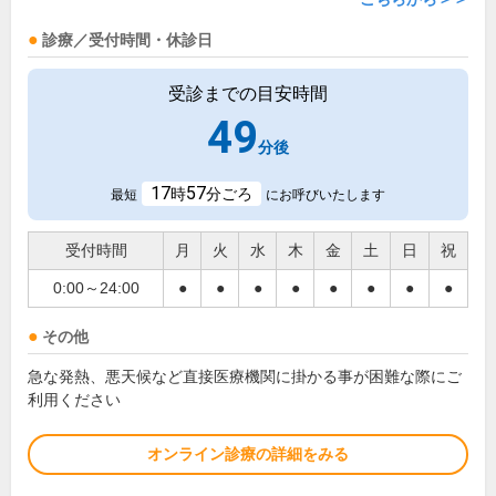
診療／受付時間・休診日
受診までの目安時間
49
分後
17
57
時
分ごろ
最短
にお呼びいたします
受付時間
月
火
水
木
金
土
日
祝
0:00～24:00
●
●
●
●
●
●
●
●
その他
急な発熱、悪天候など直接医療機関に掛かる事が困難な際にご
利用ください
オンライン診療の詳細をみる