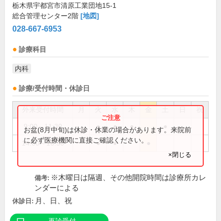
栃木県宇都宮市清原工業団地15-1
総合管理センター2階
[地図]
028-667-6953
診療科目
内科
診療/受付時間・休診日
外来受付時間
月
火
水
木
金
土
日
祝
9:00～11:30
●
●
●
●
お盆(8月中旬)は休診・休業の場合があります。来院前
に必ず医療機関に直接ご確認ください。
14:00～16:30
●
●
●
×閉じる
※木曜日は隔週、その他開院時間は診療所カレ
備考:
ンダーによる
月、日、祝
休診日: