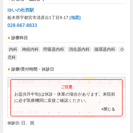
ゆいの杜西駅
栃木県宇都宮市清原台1丁目9-17
[地図]
028-667-8833
診療科目
内科
神経内科
呼吸器内科
消化器内科
循環器内科
小
児科
診療/受付時間・休診日
診療時間
月
火
水
木
金
土
日
祝
9:00～12:30
●
●
●
●
●
●
お盆(8月中旬)は休診・休業の場合があります。来院前
に必ず医療機関に直接ご確認ください。
14:00～16:00
●
×閉じる
14:30～18:30
●
●
●
●
日、祝
休診日: