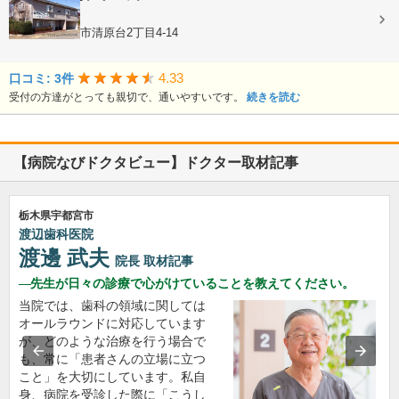
内科, 小児科
栃木県宇都宮市清原台2丁目4-14
4.33
口コミ: 3件
受付の方達がとっても親切で、通いやすいです。
続きを読む
【病院なびドクタビュー】ドクター取材記事
栃木県宇都宮市
渡辺歯科医院
渡邊 武夫
院長
取材記事
先生が日々の診療で心がけていることを教えてください。
当院では、歯科の領域に関しては
オールラウンドに対応しています
が、どのような治療を行う場合で
も、常に「患者さんの立場に立つ
こと」を大切にしています。私自
身、病院を受診した際に「こうし