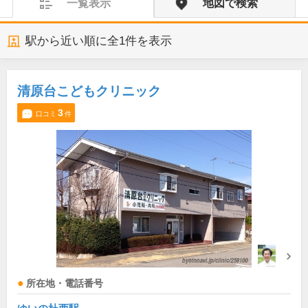
一覧表示
地図で検索
駅から近い順に全
1
件を表示
清原台こどもクリニック
3
口コミ
件
所在地・電話番号