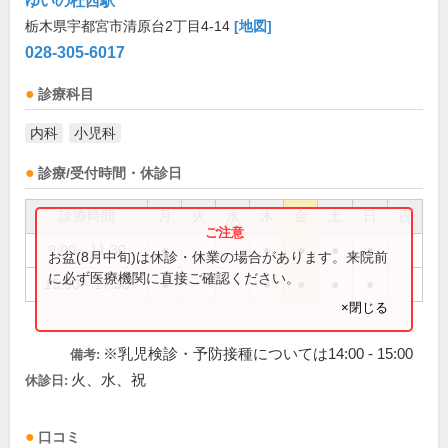
ゆいの杜西駅
栃木県宇都宮市清原台2丁目4-14
[地図]
028-305-6017
診療科目
内科
小児科
診療/受付時間・休診日
診療時間
月
火
水
木
金
土
日
祝
9:00～11:30
●
●
●
●
●
お盆(8月中旬)は休診・休業の場合があります。来院前
に必ず医療機関に直接ご確認ください。
15:00～17:30
●
●
●
●
●
×閉じる
※乳児検診・予防接種については14:00 - 15:00
備考:
火、水、祝
休診日:
口コミ