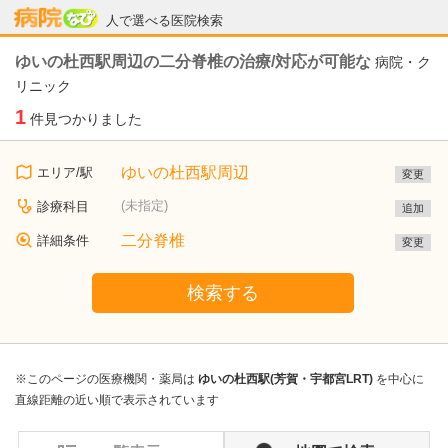
病院なび
人で選べる医院検索
ゆいの杜西駅周辺の二分脊椎の治療/対応が可能な
病院・ク
リニック
1
件見つかりました
ゆいの杜西駅周辺
エリア/駅
変更
(未指定)
診療科目
追加
二分脊椎
詳細条件
変更
検索する
※このページの医療機関・薬局は
ゆいの杜西駅(芳賀・宇都宮LRT)
を中心に
直線距離の近い順で表示されています