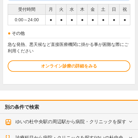
受付時間
月
火
水
木
金
土
日
祝
0:00～24:00
●
●
●
●
●
●
●
●
その他
急な発熱、悪天候など直接医療機関に掛かる事が困難な際にご
利用ください
オンライン診療の詳細をみる
別の条件で検索
ゆいの杜中央駅の周辺駅から病院・クリニックを探す
診療科目から病院・クリニックを探す(ゆいの杜中央