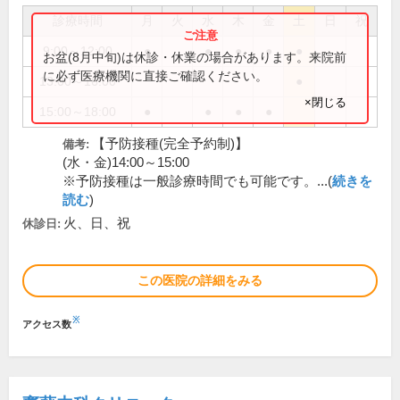
診療時間
月
火
水
木
金
土
日
祝
9:00～12:00
●
●
●
●
●
お盆(8月中旬)は休診・休業の場合があります。来院前
に必ず医療機関に直接ご確認ください。
13:00～16:00
●
×閉じる
15:00～18:00
●
●
●
●
【予防接種(完全予約制)】
備考:
(水・金)14:00～15:00
※予防接種は一般診療時間でも可能です。...(
続きを
読む
)
火、日、祝
休診日:
この医院の詳細をみる
※
アクセス数