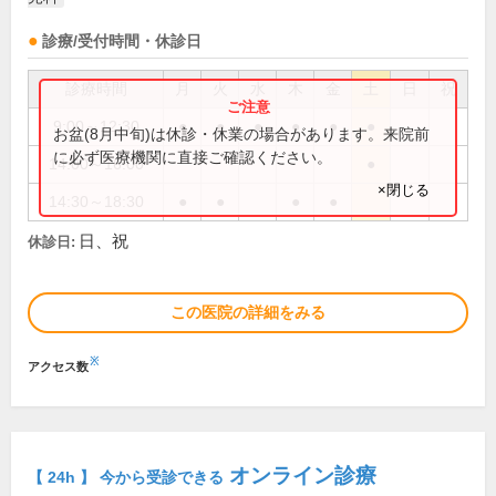
診療/受付時間・休診日
診療時間
月
火
水
木
金
土
日
祝
9:00～12:30
●
●
●
●
●
●
お盆(8月中旬)は休診・休業の場合があります。来院前
に必ず医療機関に直接ご確認ください。
14:00～16:00
●
×閉じる
14:30～18:30
●
●
●
●
日、祝
休診日:
この医院の詳細をみる
※
アクセス数
オンライン診療
【 24h 】 今から受診できる