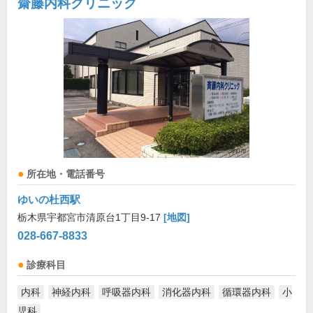
齋藤内科クリニック
所在地・電話番号
ゆいの杜西駅
栃木県宇都宮市清原台1丁目9-17
[地図]
028-667-8833
診療科目
内科
神経内科
呼吸器内科
消化器内科
循環器内科
小
児科