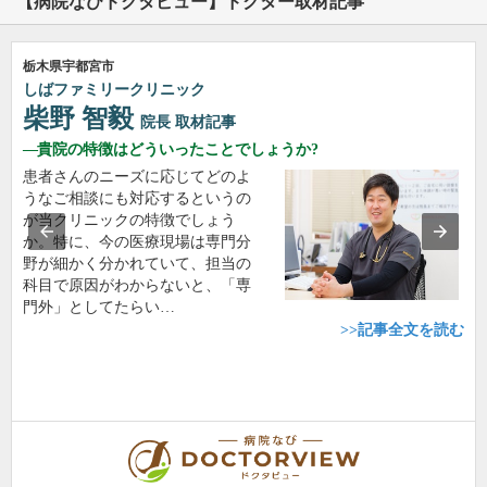
【病院なびドクタビュー】ドクター取材記事
栃木県宇都宮市
しばファミリークリニック
柴野 智毅
院長
取材記事
貴院の特徴はどういったことでしょうか?
患者さんのニーズに応じてどのよ
うなご相談にも対応するというの
が当クリニックの特徴でしょう
か。特に、今の医療現場は専門分
野が細かく分かれていて、担当の
科目で原因がわからないと、「専
門外」としてたらい…
>>記事全文を読む