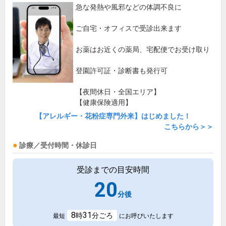
急な発熱や風邪などの体調不良に
ご自宅・オフィスで受診出来ます
お薬はお近くの薬局、宅配便でお受け取り
登園許可証・診断書も発行可
【夜間休日・全国エリア】
【健康保険適用】
【アレルギー・花粉症専門外来】はじめました！
こちらから＞＞
診療／受付時間・休診日
受診までの目安時間
20
分後
8
31
時
分ごろ
最短
にお呼びいたします