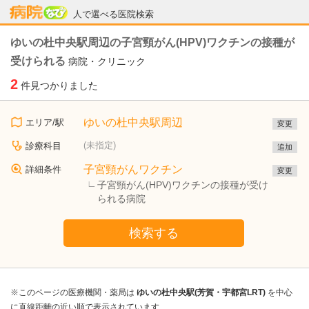
病院なび
人で選べる医院検索
ゆいの杜中央駅周辺の子宮頸がん(HPV)ワクチンの接種が
受けられる
病院・クリニック
2
件見つかりました
ゆいの杜中央駅周辺
エリア/駅
変更
(未指定)
診療科目
追加
子宮頸がんワクチン
詳細条件
変更
子宮頸がん(HPV)ワクチンの接種が受け
られる病院
検索する
※このページの医療機関・薬局は
ゆいの杜中央駅(芳賀・宇都宮LRT)
を中心
に直線距離の近い順で表示されています