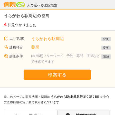
病院なび
人で選べる医院検索
うらがわら駅周辺の
薬局
4
件見つかりました
うらがわら駅周辺
エリア/駅
変更
薬局
診療科目
変更
(未指定)フリーワード、予約、専門、症状など
詳細条件
追加
で検索できます
検索する
※このページの医療機関・薬局は
うらがわら駅(北越急行ほくほく線)
を中心
に直線距離の近い順で表示されています