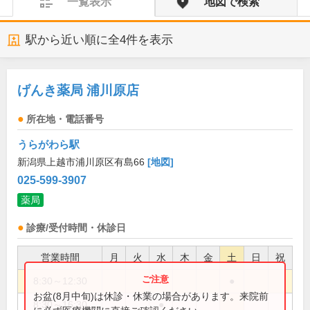
一覧表示
地図で検索
駅から近い順に全
4
件を表示
げんき薬局 浦川原店
所在地・電話番号
うらがわら駅
新潟県上越市浦川原区有島66
[地図]
025-599-3907
薬局
診療/受付時間・休診日
営業時間
月
火
水
木
金
土
日
祝
8:30～12:30
●
お盆(8月中旬)は休診・休業の場合があります。来院前
8:30～16:30
●