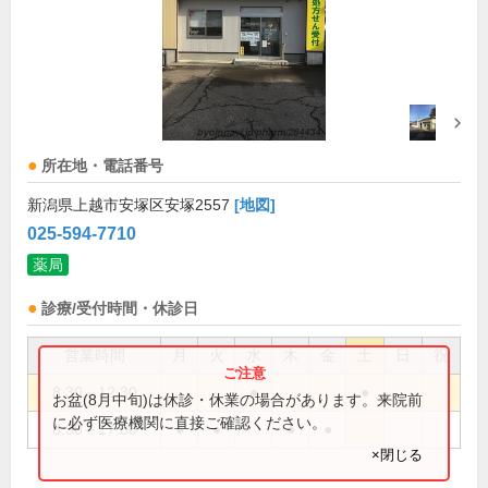
所在地・電話番号
新潟県上越市安塚区安塚2557
[地図]
025-594-7710
薬局
診療/受付時間・休診日
営業時間
月
火
水
木
金
土
日
祝
8:30～12:30
●
●
お盆(8月中旬)は休診・休業の場合があります。来院前
に必ず医療機関に直接ご確認ください。
8:30～17:30
●
●
●
●
×閉じる