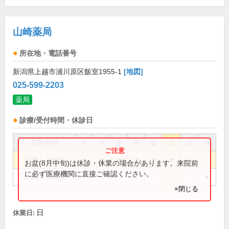
山崎薬局
所在地・電話番号
新潟県上越市浦川原区飯室1955-1
[地図]
025-599-2203
薬局
診療/受付時間・休診日
営業時間
月
火
水
木
金
土
日
祝
8:30～19:00
●
●
●
●
●
●
お盆(8月中旬)は休診・休業の場合があります。来院前
に必ず医療機関に直接ご確認ください。
9:00～18:00
●
×閉じる
日
休業日: