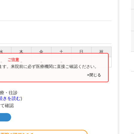
水
木
金
土
日
祝
●
●
●
●
ります。来院前に必ず医療機関に直接ご確認ください。
×閉じる
問診療・往診
続きを読む
)
にて確認