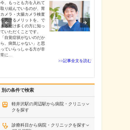
今、もっとも力を入れて
高校生の頃に医
取り組んでいるのが、胃
し、信州大学医
カメラ・大腸カメラ検査
学しました。卒
を受けるメリットを、で
修を経て、同大
きるだけ多くの方に知っ
咽喉科に入局。
ていただくことです。
頭頸部外科を専
「自覚症状がないのだか
長野赤十字病院
ら、病気じゃない」と思
学病院、長野厚
っていらっしゃる方が非
総合病院など県
常に…
な医…
>>記事全文を読む
別の条件で検索
軽井沢駅の周辺駅から病院・クリニッ
クを探す
診療科目から病院・クリニックを探す