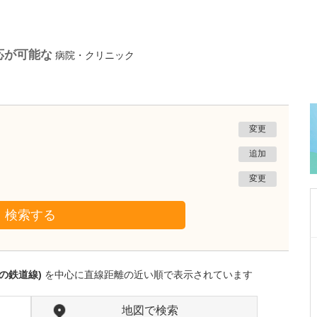
応が可能な
病院・クリニック
変更
追加
変更
検索する
長野県松本市
やまだ内科クリニック
の鉄道線)
を中心に直線距離の近い順で表示されています
山田 重徳
院長
取材記事
力を入れている診療がありましたら教えてくだ
地図で検索