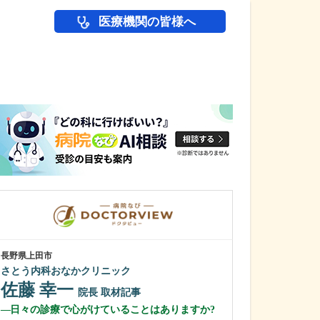
医療機関の皆様へ
医師(ドクター)の
長野県上田市
長野県松本市
さとう内科おなかクリニック
横田耳鼻咽喉科
佐藤 幸一
横田 耕二
院長
取材記事
日々の診療で心がけていることはありますか?
横田先生のご経