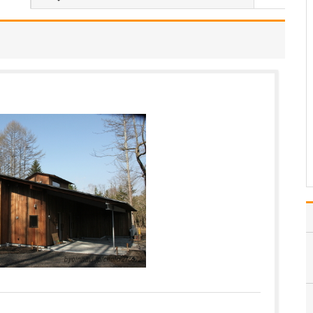
さい。
私の専門である消化器疾
患は、患者さんへの問
診、血液検査、胃カメ
ラ、大腸カメラ、腹部超
音波検査を駆使して早期
発見・早期治療に力を注
いでいます。消化器疾患
は、食道・胃・大腸をは
じめ肝臓・胆道(胆のう・
胆管…
>>記事全文を読む