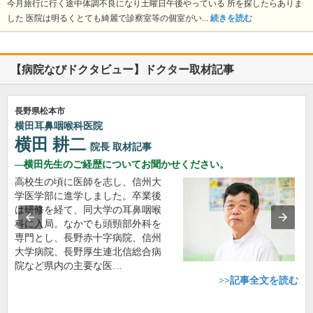
今月旅行に行く途中体調不良になり土曜日午後やっている 所を探したらありま
した 医院は明るくとても綺麗で診察室等の個室がい...
続きを読む
【病院なびドクタビュー】ドクター取材記事
長野県松本市
横田耳鼻咽喉科医院
横田 耕二
院長
取材記事
横田先生のご経歴についてお聞かせください。
高校生の頃に医師を志し、信州大
学医学部に進学しました。卒業後
は研修を経て、同大学の耳鼻咽喉
科に入局。なかでも頭頸部外科を
専門とし、長野赤十字病院、信州
大学病院、長野厚生連北信総合病
院など県内の主要な医…
>>記事全文を読む