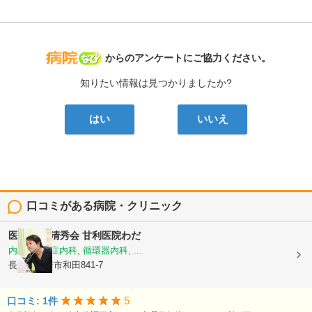
病院なび
からのアンケートにご協力ください。
知りたい情報は見つかりましたか?
はい
いいえ
口コミがある病院・クリニック
医療法人 清秀会
甘利医院わだ
内科, 感染症内科, 循環器内科, ...
長野県小諸市和田841-7
5
口コミ: 1件