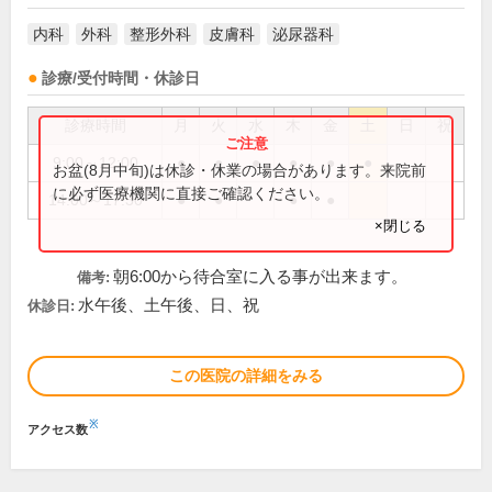
内科
外科
整形外科
皮膚科
泌尿器科
診療/受付時間・休診日
診療時間
月
火
水
木
金
土
日
祝
9:00～12:00
●
●
●
●
●
●
お盆(8月中旬)は休診・休業の場合があります。来院前
に必ず医療機関に直接ご確認ください。
14:00～17:30
●
●
●
●
×閉じる
朝6:00から待合室に入る事が出来ます。
備考:
水午後、土午後、日、祝
休診日:
この医院の詳細をみる
※
アクセス数