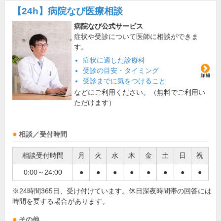
【24h】
病院なび医療相談
病院なび公式サービス
症状や受診について医師に相談ができま
す。
症状に適した診療科
受診の目安・タイミング
受診までに気をつけること
などにご利用ください。（無料でご利用い
ただけます）
相談／受付時間
相談受付時間
月
火
水
木
金
土
日
祝
0:00～24:00
●
●
●
●
●
●
●
●
※24時間365日、受け付けています。休日深夜時間帯の回答には
時間を要する場合があります。
その他