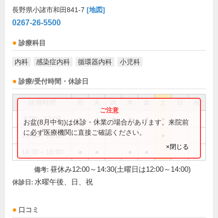
長野県小諸市和田841-7
[地図]
0267-26-5500
診療科目
内科
感染症内科
循環器内科
小児科
診療/受付時間・休診日
診療時間
月
火
水
木
金
土
日
祝
8:00～12:00
●
●
●
●
●
●
お盆(8月中旬)は休診・休業の場合があります。来院前
に必ず医療機関に直接ご確認ください。
14:00～16:00
●
×閉じる
14:30～18:00
●
●
●
●
昼休み12:00～14:30(土曜日は12:00～14:00)
備考:
水曜午後、日、祝
休診日:
口コミ