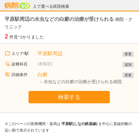
病院なび
人で選べる医院検索
平原駅周辺の水虫などの白癬の治療が受けられる
病院・ク
リニック
2
件見つかりました
平原駅周辺
エリア/駅
変更
(未指定)
診療科目
追加
白癬
詳細条件
変更
水虫などの白癬の治療が受けられる病院
検索する
※このページの医療機関・薬局は
平原駅(しなの鉄道線)
を中心に直線距離の
近い順で表示されています