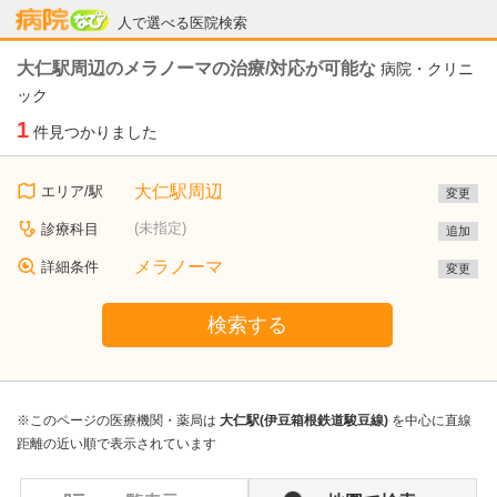
病院なび
人で選べる医院検索
大仁駅周辺のメラノーマの治療/対応が可能な
病院・クリニ
ック
1
件見つかりました
大仁駅周辺
エリア/駅
変更
(未指定)
診療科目
追加
メラノーマ
詳細条件
変更
検索する
※このページの医療機関・薬局は
大仁駅(伊豆箱根鉄道駿豆線)
を中心に直線
距離の近い順で表示されています