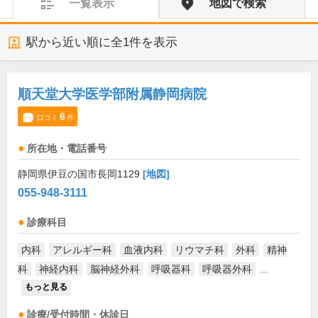
一覧表示
地図で検索
駅から近い順に全
1
件を表示
順天堂大学医学部附属静岡病院
6
口コミ
件
所在地・電話番号
静岡県伊豆の国市長岡1129
[地図]
055-948-3111
診療科目
内科
アレルギー科
血液内科
リウマチ科
外科
精神
科
神経内科
脳神経外科
呼吸器科
呼吸器外科
...
もっと見る
診療/受付時間・休診日