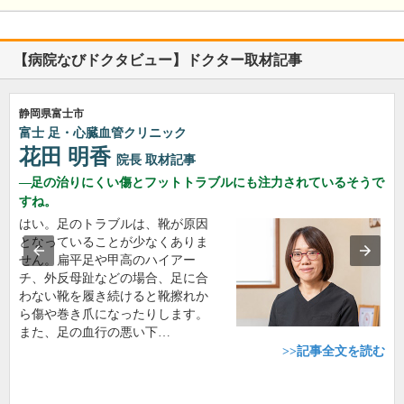
【病院なびドクタビュー】ドクター取材記事
静岡県富士市
富士 足・心臓血管クリニック
花田 明香
院長
取材記事
足の治りにくい傷とフットトラブルにも注力されているそうで
すね。
はい。足のトラブルは、靴が原因
となっていることが少なくありま
せん。扁平足や甲高のハイアー
チ、外反母趾などの場合、足に合
わない靴を履き続けると靴擦れか
ら傷や巻き爪になったりします。
また、足の血行の悪い下…
>>記事全文を読む