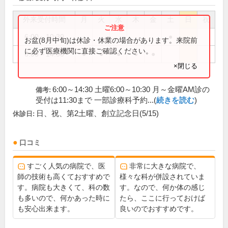
外来受付時間
月
火
水
木
金
土
日
祝
6:00～10:30
●
お盆(8月中旬)は休診・休業の場合があります。来院前
に必ず医療機関に直接ご確認ください。
6:00～14:30
●
●
●
●
●
×閉じる
6:00～14:30 土曜6:00～10:30 月～金曜AM診の
備考:
受付は11:30まで 一部診療科予約...(
続きを読む
)
日、祝、第2土曜、創立記念日(5/15)
休診日:
口コミ
すごく人気の病院で、医
非常に大きな病院で、
師の技術も高くておすすめで
様々な科が併設されていま
す。病院も大きくて、科の数
す。なので、何か体の感じ
も多いので、何かあった時に
たら、ここに行っておけば
も安心出来ます。
良いのでおすすめです。