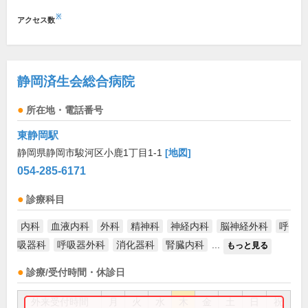
※
アクセス数
静岡済生会総合病院
所在地・電話番号
東静岡駅
静岡県静岡市駿河区小鹿1丁目1-1
[地図]
054-285-6171
診療科目
内科
血液内科
外科
精神科
神経内科
脳神経外科
呼
吸器科
呼吸器外科
消化器科
腎臓内科
...
もっと見る
診療/受付時間・休診日
外来受付時間
月
火
水
木
金
土
日
祝