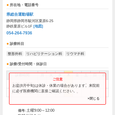
所在地・電話番号
県総合運動場駅
静岡県静岡市駿河区栗原6-25
静鉄栗原ビル1F
[地図]
054-264-7936
診療科目
整形外科
リハビリテーション科
リウマチ科
診療/受付時間・休診日
診療時間
月
火
水
木
金
土
日
祝
9:00～12:00
●
お盆(8月中旬)は休診・休業の場合があります。来院前
に必ず医療機関に直接ご確認ください。
13:00～19:00
●
●
●
●
●
×閉じる
土曜9:00～12:00
備考: