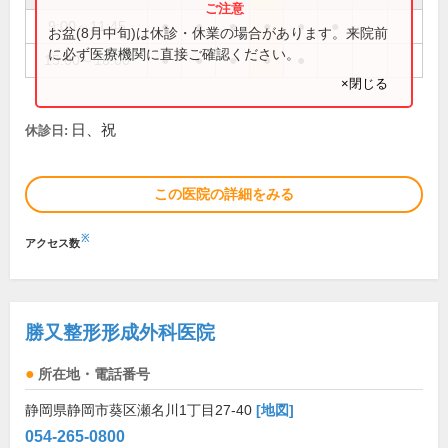
9:00～11:45
●
●
●
●
●
●
お盆(8月中旬)は休診・休業の場合があります。来院前
に必ず医療機関に直接ご確認ください。
15:00～18:00
●
●
●
●
●
×閉じる
日、祝
休診日:
この医院の詳細をみる
※
アクセス数
勝又整形形成外科医院
所在地・電話番号
静岡県静岡市葵区瀬名川1丁目27-40
[地図]
054-265-0800