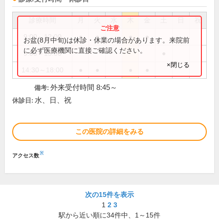
診療時間
月
火
水
木
金
土
日
祝
9:00～12:00
●
●
●
●
お盆(8月中旬)は休診・休業の場合があります。来院前
に必ず医療機関に直接ご確認ください。
9:00～13:00
●
×閉じる
14:30～18:00
●
●
●
●
外来受付時間 8:45～
備考:
水、日、祝
休診日:
この医院の詳細をみる
※
アクセス数
次の15件を表示
1
2
3
駅から近い順に
34
件中、
1～15件