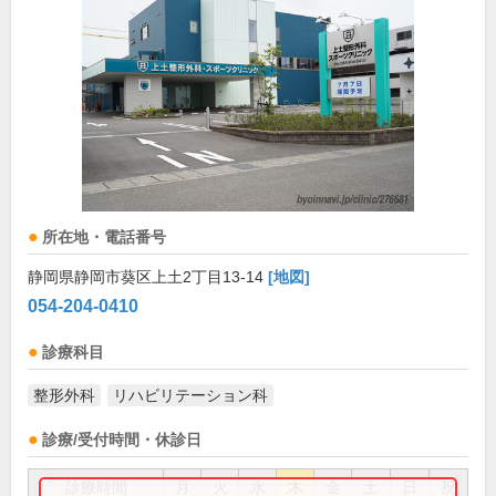
所在地・電話番号
静岡県静岡市葵区上土2丁目13-14
[地図]
054-204-0410
診療科目
整形外科
リハビリテーション科
診療/受付時間・休診日
診療時間
月
火
水
木
金
土
日
祝