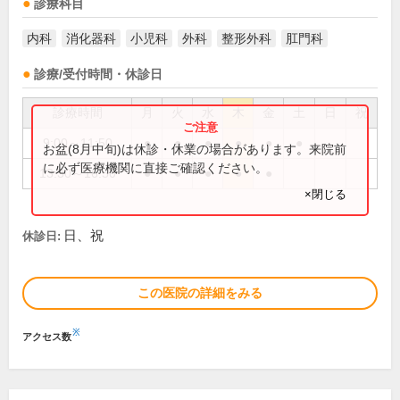
診療科目
内科
消化器科
小児科
外科
整形外科
肛門科
診療/受付時間・休診日
診療時間
月
火
水
木
金
土
日
祝
9:00～11:50
●
●
●
●
●
●
お盆(8月中旬)は休診・休業の場合があります。来院前
に必ず医療機関に直接ご確認ください。
13:30～16:50
●
●
●
●
●
×閉じる
日、祝
休診日:
この医院の詳細をみる
※
アクセス数