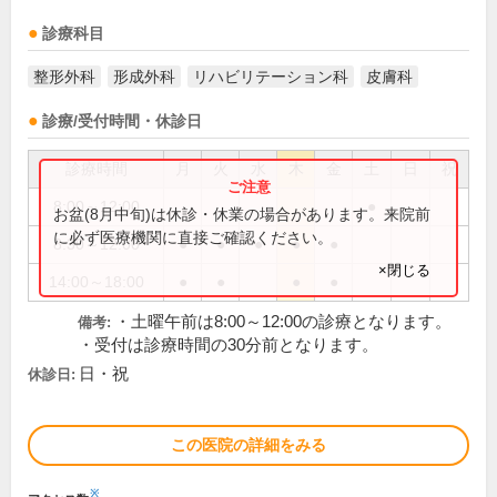
診療科目
整形外科
形成外科
リハビリテーション科
皮膚科
診療/受付時間・休診日
診療時間
月
火
水
木
金
土
日
祝
8:00～12:00
●
お盆(8月中旬)は休診・休業の場合があります。来院前
に必ず医療機関に直接ご確認ください。
8:30～12:00
●
●
●
●
●
×閉じる
14:00～18:00
●
●
●
●
・土曜午前は8:00～12:00の診療となります。
備考:
・受付は診療時間の30分前となります。
日・祝
休診日:
この医院の詳細をみる
※