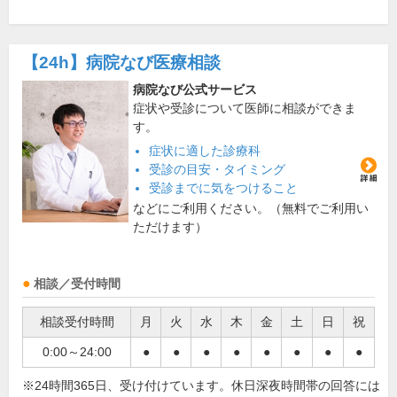
【24h】
病院なび医療相談
病院なび公式サービス
症状や受診について医師に相談ができま
す。
症状に適した診療科
受診の目安・タイミング
受診までに気をつけること
などにご利用ください。（無料でご利用い
ただけます）
相談／受付時間
相談受付時間
月
火
水
木
金
土
日
祝
0:00～24:00
●
●
●
●
●
●
●
●
※24時間365日、受け付けています。休日深夜時間帯の回答には