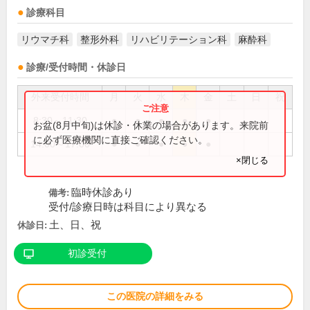
診療科目
リウマチ科
整形外科
リハビリテーション科
麻酔科
診療/受付時間・休診日
外来受付時間
月
火
水
木
金
土
日
祝
8:30～11:30
●
●
●
●
●
お盆(8月中旬)は休診・休業の場合があります。来院前
に必ず医療機関に直接ご確認ください。
14:00～17:00
●
●
●
●
●
×閉じる
臨時休診あり
備考:
受付/診療日時は科目により異なる
土、日、祝
休診日:
初診受付
この医院の詳細をみる