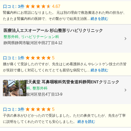
4.67
口コミ: 3件
腎臓内科にお世話になりました。 元は別の理由で救急搬送された時の担当が、
たまたま腎臓内科の医師で、その繋がりで結局主治医...
続きを読む
医療法人エスオーアール
杉山整形リハビリクリニック
整形外科, リハビリテーション科
静岡県静岡市駿河区中田2丁目4-12
5
口コミ: 1件
腰が痛くて受診したのですが、先生はじめ看護師さん やレントゲン技士の方皆
が笑顔で優しく対応してくれてとても親切な病院でし...
続きを読む
医療法人社団天眞堂
耳鼻咽喉科気管食道科静岡ENTクリニック
耳鼻いんこう科, 整形外科
静岡県静岡市駿河区登呂4丁目13-9
5
口コミ: 3件
子供の鼻水がひどかったので受診しました。ただの鼻炎でしたが、先生が丁寧
に説明をしてくれたのでとても安心しました。
続きを読む