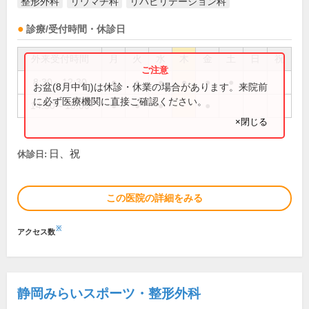
整形外科
リウマチ科
リハビリテーション科
診療/受付時間・休診日
外来受付時間
月
火
水
木
金
土
日
祝
8:30～12:30
●
●
●
●
●
●
お盆(8月中旬)は休診・休業の場合があります。来院前
に必ず医療機関に直接ご確認ください。
14:30～18:00
●
●
●
●
×閉じる
日、祝
休診日:
この医院の詳細をみる
※
アクセス数
静岡みらいスポーツ・整形外科