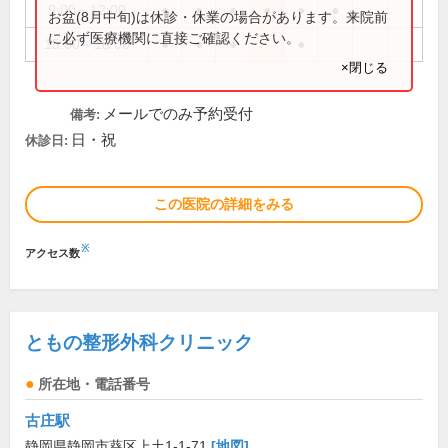
9:00～12:00
●
●
●
●
●
●
お盆(8月中旬)は休診・休業の場合があります。来院前
に必ず医療機関に直接ご確認ください。
15:00～18:00
●
●
●
●
×閉じる
メールでのみ予約受付
備考:
日・祝
休診日:
この医院の詳細をみる
※
アクセス数
ともの整形外科クリニック
所在地・電話番号
古庄駅
静岡県静岡市葵区上土1-1-71
[地図]