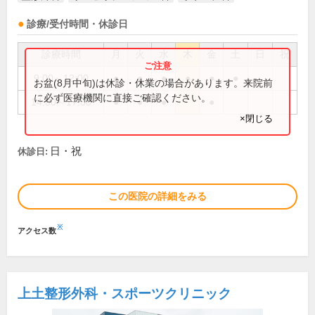
診療/受付時間・休診日
診療時間
月
火
水
木
金
土
日
祝
9:00～12:00
●
●
●
●
●
●
お盆(8月中旬)は休診・休業の場合があります。来院前
に必ず医療機関に直接ご確認ください。
14:30～17:30
●
●
●
●
×閉じる
日・祝
休診日:
この医院の詳細をみる
※
アクセス数
上土整形外科・スポーツクリニック