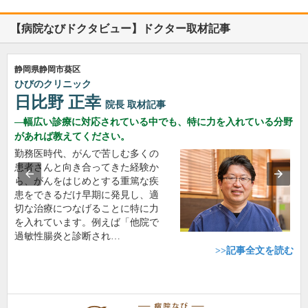
【病院なびドクタビュー】ドクター取材記事
静岡県静岡市葵区
ひびのクリニック
日比野 正幸
院長
取材記事
幅広い診療に対応されている中でも、特に力を入れている分野
があれば教えてください。
勤務医時代、がんで苦しむ多くの
患者さんと向き合ってきた経験か
ら、がんをはじめとする重篤な疾
患をできるだけ早期に発見し、適
切な治療につなげることに特に力
を入れています。例えば「他院で
過敏性腸炎と診断され…
>>記事全文を読む