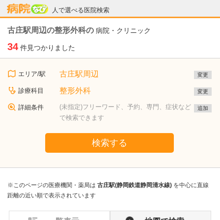
病院なび
人で選べる医院検索
古庄駅周辺の整形外科の
病院・クリニック
34
件見つかりました
古庄駅周辺
エリア/駅
変更
整形外科
診療科目
変更
(未指定)フリーワード、予約、専門、症状など
詳細条件
追加
で検索できます
検索する
※このページの医療機関・薬局は
古庄駅(静岡鉄道静岡清水線)
を中心に直線
距離の近い順で表示されています