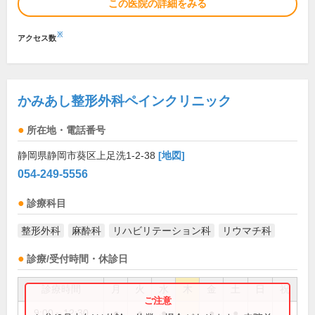
この医院の詳細をみる
※
アクセス数
かみあし整形外科ペインクリニック
所在地・電話番号
静岡県静岡市葵区上足洗1-2-38
[地図]
054-249-5556
診療科目
整形外科
麻酔科
リハビリテーション科
リウマチ科
診療/受付時間・休診日
診療時間
月
火
水
木
金
土
日
祝
9:00～12:30
●
●
●
●
●