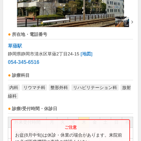
所在地・電話番号
草薙駅
静岡県静岡市清水区草薙2丁目24-15
[地図]
054-345-6516
診療科目
内科
リウマチ科
整形外科
リハビリテーション科
放射
線科
診療/受付時間・休診日
外来受付時間
月
火
水
木
金
土
日
祝
9:00～11:30
●
●
●
●
●
お盆(8月中旬)は休診・休業の場合があります。来院前