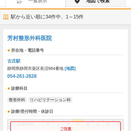
一覧表示
地図で検索
駅から近い順に
34
件中、
1～15件
芳村整形外科医院
所在地・電話番号
古庄駅
静岡県静岡市葵区長沼984番地
[地図]
054-261-2828
診療科目
整形外科
リハビリテーション科
診療/受付時間・休診日
診療時間
月
火
水
木
金
土
日
祝