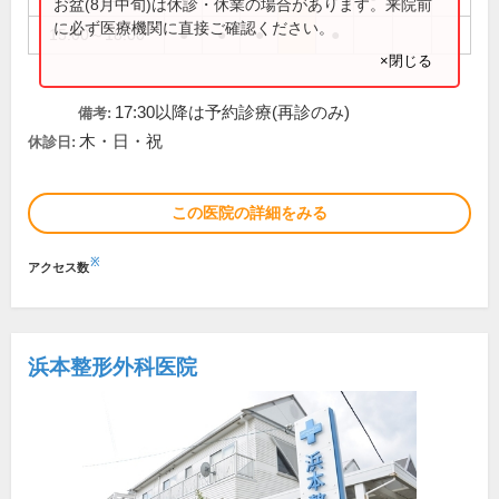
お盆(8月中旬)は休診・休業の場合があります。来院前
に必ず医療機関に直接ご確認ください。
15:00～18:00
●
●
●
●
×閉じる
17:30以降は予約診療(再診のみ)
備考:
木・日・祝
休診日:
この医院の詳細をみる
※
アクセス数
浜本整形外科医院