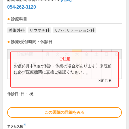
054-262-3120
診療科目
整形外科
リウマチ科
リハビリテーション科
診療/受付時間・休診日
診療時間
月
火
水
木
金
土
日
祝
8:30～12:00
●
●
●
●
●
●
お盆(8月中旬)は休診・休業の場合があります。来院前
に必ず医療機関に直接ご確認ください。
14:30～18:30
●
●
●
●
×閉じる
日・祝
休診日:
この医院の詳細をみる
※
アクセス数