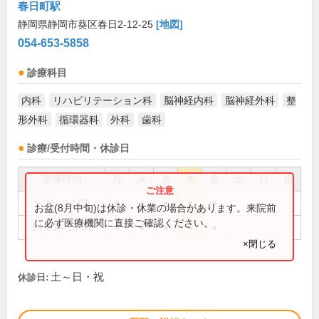
春日町駅
静岡県静岡市葵区春日2-12-25
[地図]
054-653-5858
診療科目
内科
リハビリテーション科
脳神経内科
脳神経外科
整
形外科
循環器科
外科
歯科
診療/受付時間・休診日
診療時間
月
火
水
木
金
土
日
祝
9:00～12:00
●
●
●
●
●
お盆(8月中旬)は休診・休業の場合があります。来院前
に必ず医療機関に直接ご確認ください。
14:00～18:00
●
●
●
●
●
×閉じる
土～日・祝
休診日: