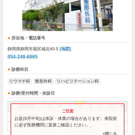
所在地・電話番号
静岡県静岡市葵区城北40-5
[地図]
054-248-6665
診療科目
リウマチ科
整形外科
リハビリテーション科
診療/受付時間・休診日
診療時間
月
火
水
木
金
土
日
祝
9:00～12:30
●
●
●
●
●
●
お盆(8月中旬)は休診・休業の場合があります。来院前
に必ず医療機関に直接ご確認ください。
15:00～18:00
●
●
●
●
×閉じる