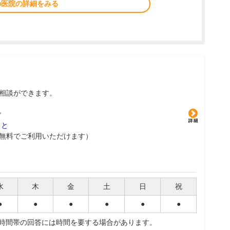
の医院の詳細をみる
相談ができます。
グ
こと
無料でご利用いただけます）
水
木
金
土
日
祝
●
●
●
●
●
●
夜時間帯の回答には時間を要する場合があります。