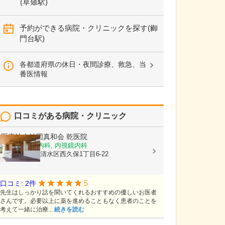
(草薙駅)
予約ができる病院・クリニックを探す(御
門台駅)
各都道府県の休日・夜間診療、救急、当
番医情報
口コミがある病院・クリニック
医療法人社団真和会
乾医院
内科, 糖尿病内科, 内視鏡内科
静岡県静岡市清水区西久保1丁目6-22
5
口コミ: 2件
先生はしっかり話を聞いてくれるおすすめの優しいお医者
さんです。必要以上に薬を進めることもなく患者のことを
考えて一緒に治療...
続きを読む