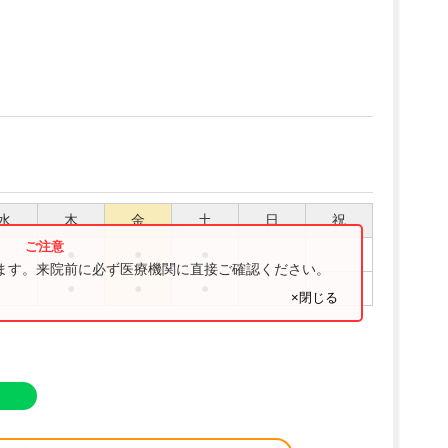
水
木
金
土
日
祝
●
●
●
ります。来院前に必ず医療機関に直接ご確認ください。
●
●
●
×閉じる