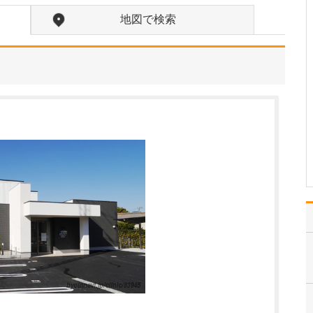
入れている分野があれば教えてください。
地図で検索
勤務医時代、がんで苦し
む多くの患者さんと向き
合ってきた経験から、が
んをはじめとする重篤な
疾患をできるだけ早期に
発見し、適切な治療につ
なげることに特に力を入
れています。例えば「他
院で過敏性腸炎と診断さ
れ…
>>記事全文を読む