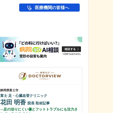
医療機関の皆様へ
医師(ドクター)の
静岡県富士市
神奈川県横浜市鶴見
富士 足・心臓血管クリニック
山田医院
花田 明香
山田 恭子
院長
取材記事
足の治りにくい傷とフットトラブルにも注力さ
肛門科では、ど