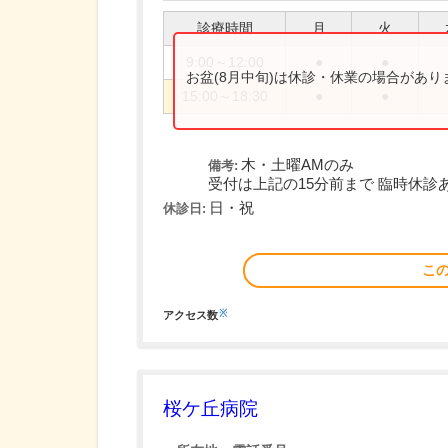
診療時間
月
火
9:00～12:00
●
●
お盆(8月中旬)は休診・休業の場合があ
15:00～18:30
●
●
木・土曜AMのみ
備考:
受付は上記の15分前まで 臨時休診
日・祝
休診日:
こ
※
アクセス数
桜ケ丘病院