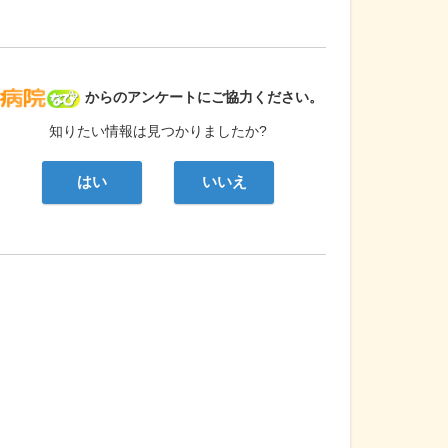
病院なび
からのアンケートにご協力ください。
知りたい情報は見つかりましたか?
はい
いいえ