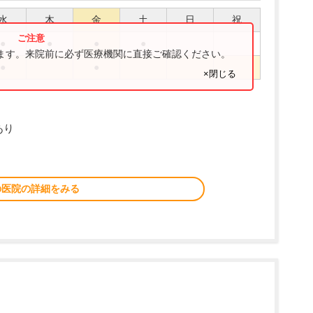
水
木
金
土
日
祝
●
●
●
●
ります。来院前に必ず医療機関に直接ご確認ください。
●
●
×閉じる
あり
の医院の詳細をみる