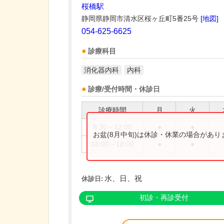
桜橋駅
静岡県静岡市清水区桜ヶ丘町5番25号
[地図]
054-625-6625
診療科目
消化器内科
内科
診療/受付時間・休診日
診療時間
月
火
8:30～12:00
●
●
お盆(8月中旬)は休診・休業の場合があ
16:00～18:00
●
●
水、日、祝
休診日:
初診・再診受付