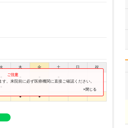
水
木
金
土
日
祝
●
●
●
●
ります。来院前に必ず医療機関に直接ご確認ください。
●
×閉じる
●
●