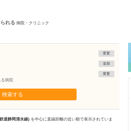
けられる
病院・クリニック
変更
追加
変更
れる病院
検索する
静岡県静岡市葵区
ひびのクリニック
日比野 正幸
岡鉄道静岡清水線)
を中心に直線距離の近い順で表示されていま
院長
取材記事
幅広い診療に対応されている中でも、特に力を