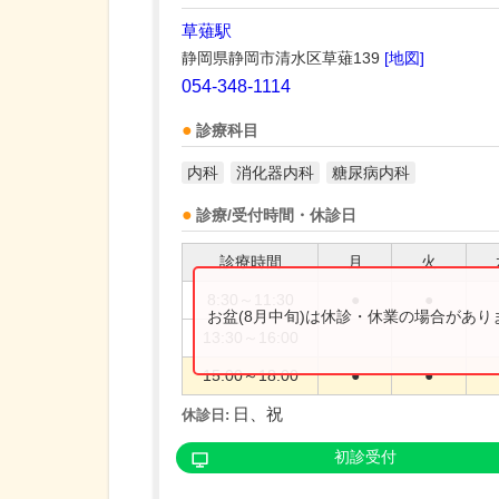
草薙駅
静岡県静岡市清水区草薙139
[地図]
054-348-1114
診療科目
内科
消化器内科
糖尿病内科
診療/受付時間・休診日
診療時間
月
火
8:30～11:30
●
●
お盆(8月中旬)は休診・休業の場合があ
13:30～16:00
15:00～18:00
●
●
日、祝
休診日:
初診受付