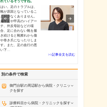
れているそうですね。
しょうか?
はい。足のトラブルは、
おしりの痛みや
靴が原因となっているこ
ゆみ、できもの
とが少なくありません。
りの疾患全般を
扁平足や甲高のハイアー
います。お薬で
チ、外反母趾などの場
られる状態か、
合、足に合わない靴を履
要な状態かを診
き続けると靴擦れから傷
ジタルスコープ
や巻き爪になったりしま
いて患部の状態
す。また、足の血行の悪
やすく説明しな
い下…
な…
>>記事全文を読む
別の条件で検索
御門台駅の周辺駅から病院・クリニッ
クを探す
診療科目から病院・クリニックを探す