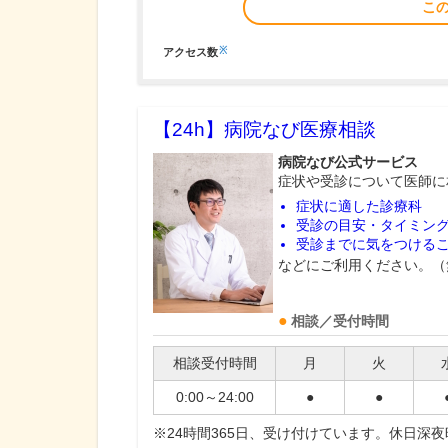
こ
※
アクセス数
【24h】
病院なび医療相談
病院なび公式サービス
症状や受診について医師に
症状に適した診療科
受診の目安・タイミン
受診までに気をつける
などにご利用ください。（
相談／受付時間
相談受付時間
月
火
0:00～24:00
●
●
※24時間365日、受け付けています。休日深