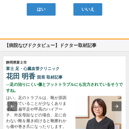
はい
いいえ
【病院なびドクタビュー】ドクター取材記事
静岡県富士市
富士 足・心臓血管クリニック
花田 明香
院長
取材記事
足の治りにくい傷とフットトラブルにも注力されているそうで
すね。
はい。足のトラブルは、靴が原因
となっていることが少なくありま
せん。扁平足や甲高のハイアー
チ、外反母趾などの場合、足に合
わない靴を履き続けると靴擦れか
ら傷や巻き爪になったりします。