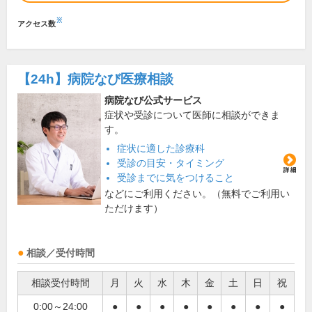
※
アクセス数
【24h】
病院なび医療相談
病院なび公式サービス
症状や受診について医師に相談ができま
す。
症状に適した診療科
受診の目安・タイミング
受診までに気をつけること
などにご利用ください。（無料でご利用い
ただけます）
相談／受付時間
相談受付時間
月
火
水
木
金
土
日
祝
0:00～24:00
●
●
●
●
●
●
●
●