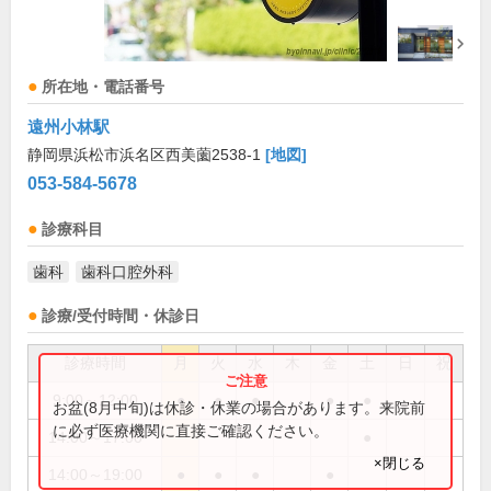
所在地・電話番号
遠州小林駅
静岡県浜松市浜名区西美薗2538-1
[地図]
053-584-5678
診療科目
歯科
歯科口腔外科
診療/受付時間・休診日
診療時間
月
火
水
木
金
土
日
祝
9:00～12:00
●
●
●
●
●
お盆(8月中旬)は休診・休業の場合があります。来院前
に必ず医療機関に直接ご確認ください。
14:00～17:00
●
×閉じる
14:00～19:00
●
●
●
●