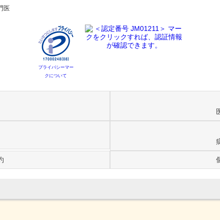
門医
プライバシーマー
クについて
約