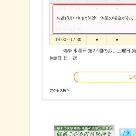
9:00～11:30
●
●
お盆(8月中旬)は休診・休業の場合があ
10:00～11:30
13:00～15:30
14:00～17:30
●
●
水曜日:第2.4週のみ、土曜日:第1
備考:
日、祝
休診日:
こ
※
アクセス数