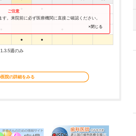
●
●
ります。来院前に必ず医療機関に直接ご確認ください。
●
●
×閉じる
●
●
●
●
.3.5週のみ
の医院の詳細をみる