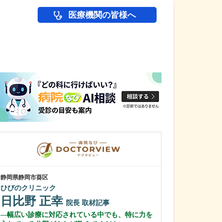
医療機関の皆様へ
医師(ドクター)の
静岡県静岡市葵区
東京都目黒区
ひびのクリニック
成子クリニック
日比野 正幸
成子 浩
院長
取材記事
院
幅広い診療に対応されている中でも、特に力を
先生が力を入れ