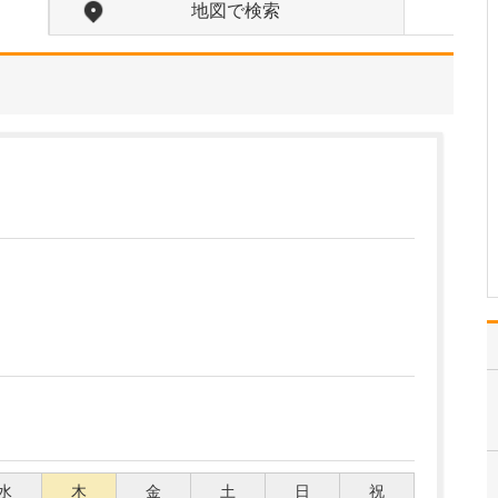
れているそうですね。
地図で検索
はい。足のトラブルは、
靴が原因となっているこ
とが少なくありません。
扁平足や甲高のハイアー
チ、外反母趾などの場
合、足に合わない靴を履
き続けると靴擦れから傷
や巻き爪になったりしま
す。また、足の血行の悪
い下…
>>記事全文を読む
水
木
金
土
日
祝