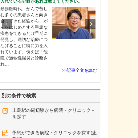
入れている分野があれば教えてください。
査」について教
勤務医時代、がんで苦し
成子クリニック
む多くの患者さんと向き
特徴は「苦痛の
合ってきた経験から、が
カメラをする」
んをはじめとする重篤な
す。今でこそ細
疾患をできるだけ早期に
が開発されてい
発見し、適切な治療につ
当時は太いもの
なげることに特に力を入
く、胃カメラと
れています。例えば「他
とても苦しい検
院で過敏性腸炎と診断さ
た。…
れ…
>>記事全文を読む
別の条件で検索
上島駅の周辺駅から病院・クリニック
を探す
予約ができる病院・クリニックを探す(上