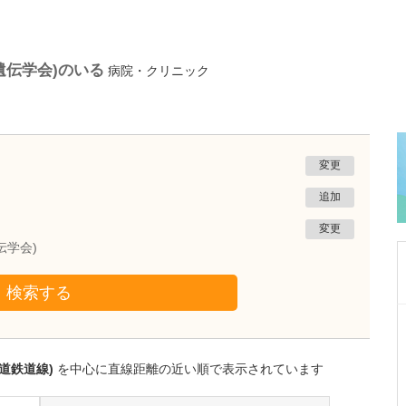
遺伝学会)のいる
病院・クリニック
変更
追加
変更
伝学会)
検索する
静岡県富士市
富士 足・心臓血管クリニック
花田 明香
道鉄道線)
を中心に直線距離の近い順で表示されています
院長
取材記事
足の治りにくい傷とフットトラブルにも注力さ