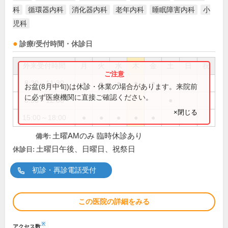
科
循環器内科
消化器内科
老年内科
睡眠障害内科
小
児科
診療/受付時間・休診日
外来受付時間
月
火
水
木
金
土
日
祝
8:30～11:30
●
●
●
●
●
お盆(8月中旬)は休診・休業の場合があります。来院前
に必ず医療機関に直接ご確認ください。
8:30～12:00
●
×閉じる
15:00～18:00
●
●
●
●
●
土曜AMのみ 臨時休診あり
備考:
土曜日午後、日曜日、祝祭日
休診日:
初診・再診電話受付
この医院の詳細をみる
※
アクセス数