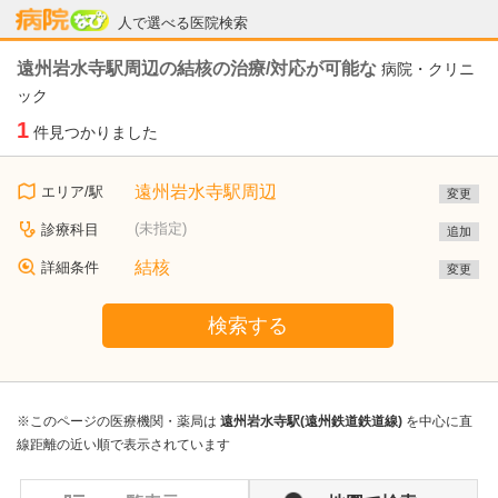
病院なび
人で選べる医院検索
遠州岩水寺駅周辺の結核の治療/対応が可能な
病院・クリニ
ック
1
件見つかりました
遠州岩水寺駅周辺
エリア/駅
変更
(未指定)
診療科目
追加
結核
詳細条件
変更
検索する
※このページの医療機関・薬局は
遠州岩水寺駅(遠州鉄道鉄道線)
を中心に直
線距離の近い順で表示されています