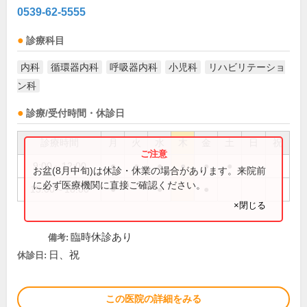
0539-62-5555
診療科目
内科
循環器内科
呼吸器内科
小児科
リハビリテーショ
ン科
診療/受付時間・休診日
診療時間
月
火
水
木
金
土
日
祝
9:00～12:00
●
●
●
●
●
●
お盆(8月中旬)は休診・休業の場合があります。来院前
に必ず医療機関に直接ご確認ください。
15:00～18:00
●
●
●
×閉じる
臨時休診あり
備考:
日、祝
休診日:
この医院の詳細をみる