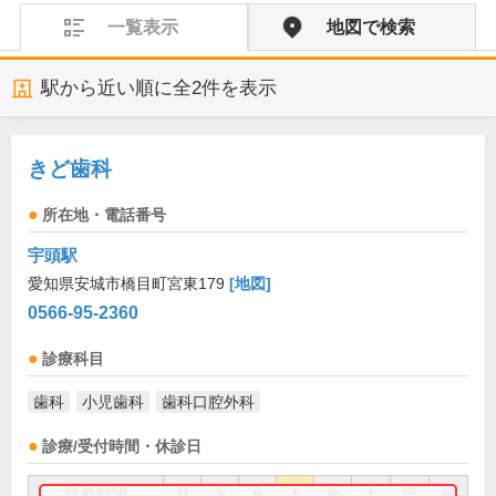
一覧表示
地図で検索
駅から近い順に全
2
件を表示
きど歯科
所在地・電話番号
宇頭駅
愛知県安城市橋目町宮東179
[地図]
0566-95-2360
診療科目
歯科
小児歯科
歯科口腔外科
診療/受付時間・休診日
診療時間
月
火
水
木
金
土
日
祝