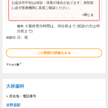
9:30～13:00
●
●
●
●
●
●
お盆(8月中旬)は休診・休業の場合があります。来院前
に必ず医療機関に直接ご確認ください。
14:00～17:00
●
×閉じる
15:00～19:00
●
●
●
●
●
※最終受付時間は、30分前まで (初診の方は45
備考:
分前まで)
日、祝
休診日:
この医院の詳細をみる
※
アクセス数
大林歯科
所在地・電話番号
末野原駅