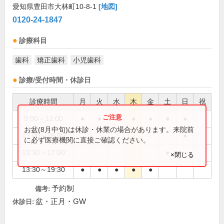
愛知県豊田市大林町10-8-1
[地図]
0120-24-1847
診療科目
歯科
矯正歯科
小児歯科
診療/受付時間・休診日
診療時間
月
火
水
木
金
土
日
祝
9:00～12:00
●
●
●
●
●
●
●
お盆(8月中旬)は休診・休業の場合があります。来院前
13:00～16:00
●
に必ず医療機関に直接ご確認ください。
13:30～17:00
●
×閉じる
13:30～19:30
●
●
●
●
●
予約制
備考:
盆・正月・GW
休診日: