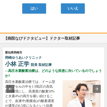
はい
いいえ
【病院なびドクタビュー】ドクター取材記事
愛知県岡崎市
岡崎ゆうあいクリニック
小林 正学
院長
取材記事
高圧水素酸素治療は、どのような疾患に向いているのでしょう
か?
高圧水素酸素治療では、ドーム型
のカプセルの中を1.9気圧の高気
圧の環境にし、高濃度の酸素50%
と水素4%の両方を吸い続けるこ
とで、血液中(動脈血)の酸素濃度
が通常の6.5倍になるという効果