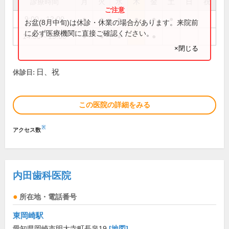
診療時間
月
火
水
木
金
土
日
祝
9:00～12:00
●
●
●
●
●
●
お盆(8月中旬)は休診・休業の場合があります。来院前
に必ず医療機関に直接ご確認ください。
14:30～19:00
●
●
●
●
×閉じる
日、祝
休診日:
この医院の詳細をみる
※
アクセス数
内田歯科医院
所在地・電話番号
東岡崎駅
愛知県岡崎市明大寺町長泉19
[地図]