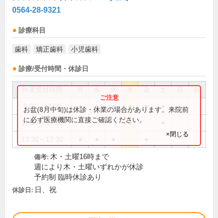
0564-28-9321
診療科目
歯科
矯正歯科
小児歯科
診療/受付時間・休診日
外来受付時間
月
火
水
木
金
土
日
祝
9:00～12:00
●
●
●
●
●
●
お盆(8月中旬)は休診・休業の場合があります。来院前
に必ず医療機関に直接ご確認ください。
13:30～16:00
●
●
×閉じる
13:30～17:30
●
●
●
●
木・土曜16時まで
備考:
週により木・土曜いずれかが休診
予約制 臨時休診あり
日、祝
休診日: