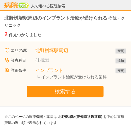
病院なび
人で選べる医院検索
北野桝塚駅周辺のインプラント治療が受けられる
病院・ク
リニック
2
件見つかりました
北野桝塚駅周辺
エリア/駅
変更
(未指定)
診療科目
追加
インプラント
詳細条件
変更
インプラント治療が受けられる歯科
検索する
※このページの医療機関・薬局は
北野桝塚駅(愛知環状鉄道線)
を中心に直線
距離の近い順で表示されています