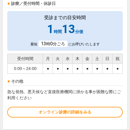
診療／受付時間・休診日
受診までの目安時間
1
13
時間
分後
13
0
時
分ごろ
最短
にお呼びいたします
受付時間
月
火
水
木
金
土
日
祝
0:00～24:00
●
●
●
●
●
●
●
●
その他
急な発熱、悪天候など直接医療機関に掛かる事が困難な際にご
利用ください
オンライン診療の詳細をみる