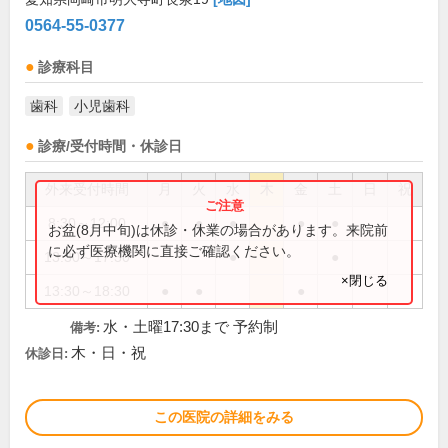
0564-55-0377
診療科目
歯科
小児歯科
診療/受付時間・休診日
外来受付時間
月
火
水
木
金
土
日
祝
8:30～12:00
●
●
●
●
●
お盆(8月中旬)は休診・休業の場合があります。来院前
に必ず医療機関に直接ご確認ください。
13:30～17:30
●
●
×閉じる
13:30～18:30
●
●
●
水・土曜17:30まで 予約制
備考:
木・日・祝
休診日:
この医院の詳細をみる