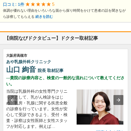
5
口コミ: 1件
体調が優れない理由をいろいろな面から探り時間をかけて患者の話を聞きなが
ら診察してもらえる
続きを読む
【病院なびドクタビュー】ドクター取材記事
大阪府高槻市
あや乳腺外科クリニック
山口 絢音
院長
取材記事
貴院の診療内容と、検査の一般的な流れについて教えてくださ
い。
当院は乳腺外科の女性専門クリニ
ックとして、乳がん検診をはじ
め、乳房・乳腺に関する疾患全般
の診療を行っています。女性が安
心して受診できるよう、受付・検
査・診察は女性医師と女性スタッ
フが対応します。例えば…