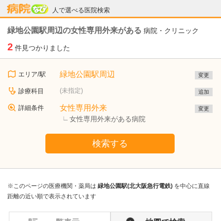
病院なび
人で選べる医院検索
緑地公園駅周辺の女性専用外来がある
病院・クリニック
2
件見つかりました
緑地公園駅周辺
エリア/駅
変更
(未指定)
診療科目
追加
女性専用外来
詳細条件
変更
女性専用外来がある病院
検索する
※このページの医療機関・薬局は
緑地公園駅(北大阪急行電鉄)
を中心に直線
距離の近い順で表示されています