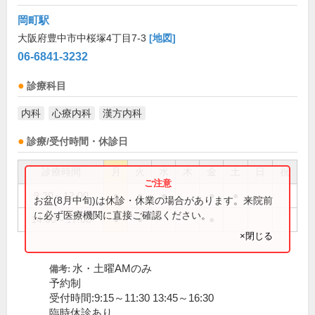
岡町駅
大阪府豊中市中桜塚4丁目7-3
[地図]
06-6841-3232
診療科目
内科
心療内科
漢方内科
診療/受付時間・休診日
診療時間
月
火
水
木
金
土
日
祝
9:30～12:00
●
●
●
●
●
お盆(8月中旬)は休診・休業の場合があります。来院前
に必ず医療機関に直接ご確認ください。
14:00～17:00
●
●
●
×閉じる
水・土曜AMのみ
備考:
予約制
受付時間:9:15～11:30 13:45～16:30
臨時休診あり