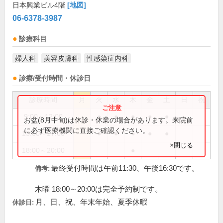
日本興業ビル4階
[地図]
06-6378-3987
診療科目
婦人科
美容皮膚科
性感染症内科
診療/受付時間・休診日
診療時間
月
火
水
木
金
土
日
祝
9:00～12:00
●
●
●
●
●
お盆(8月中旬)は休診・休業の場合があります。来院前
に必ず医療機関に直接ご確認ください。
13:00～17:00
●
●
●
●
●
×閉じる
18:00～20:00
●
最終受付時間は午前11:30、午後16:30です。
備考:
木曜 18:00～20:00は完全予約制です。
月、日、祝、年末年始、夏季休暇
休診日: