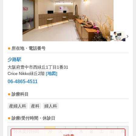
所在地・電話番号
少路駅
大阪府豊中市西緑丘1丁目1番31
Crice Nikko緑丘2階
[地図]
06-4865-4511
診療科目
産婦人科
産科
婦人科
診療/受付時間・休診日
外来受付時間
月
火
水
木
金
土
日
祝