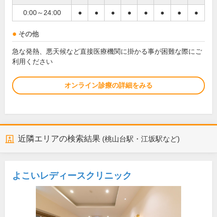
0:00～24:00
●
●
●
●
●
●
●
●
その他
急な発熱、悪天候など直接医療機関に掛かる事が困難な際にご
利用ください
オンライン診療の詳細をみる
近隣エリアの検索結果
(桃山台駅・江坂駅など)
よこいレディースクリニック