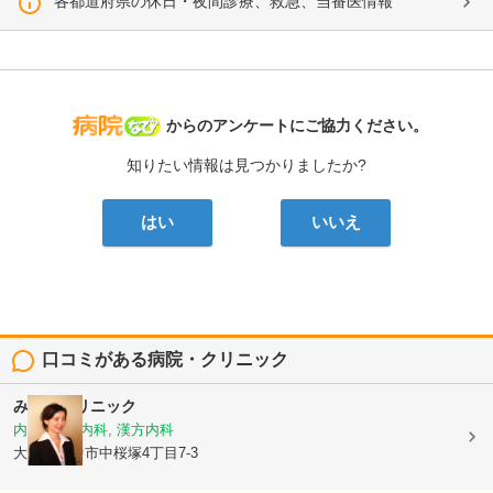
各都道府県の休日・夜間診療、救急、当番医情報
病院なび
からのアンケートにご協力ください。
知りたい情報は見つかりましたか?
はい
いいえ
口コミがある病院・クリニック
みきこクリニック
内科, 心療内科, 漢方内科
大阪府豊中市中桜塚4丁目7-3