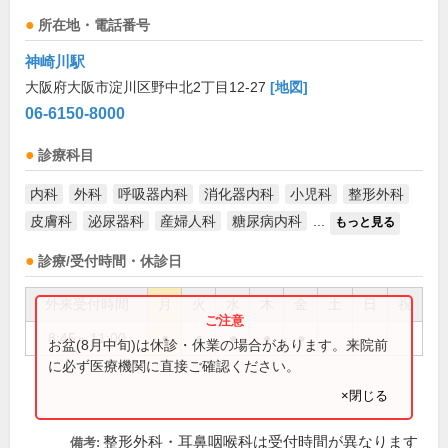
所在地・電話番号
神崎川駅
大阪府大阪市淀川区野中北2丁目12-27
[地図]
06-6150-8000
診療科目
内科
外科
呼吸器内科
消化器内科
小児科
整形外科
皮膚科
泌尿器科
産婦人科
糖尿病内科
...
もっと見る
診療/受付時間・休診日
外来受付時間
月
火
水
木
金
土
日
祝
8:45～11:00
●
●
●
●
●
お盆(8月中旬)は休診・休業の場合があります。来院前
に必ず医療機関に直接ご確認ください。
×閉じる
整形外科・耳鼻咽喉科は受付時間が異なります
備考: