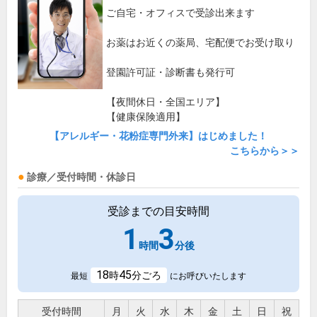
ご自宅・オフィスで受診出来ます
お薬はお近くの薬局、宅配便でお受け取り
登園許可証・診断書も発行可
【夜間休日・全国エリア】
【健康保険適用】
【アレルギー・花粉症専門外来】はじめました！
こちらから＞＞
診療／受付時間・休診日
受診までの目安時間
1
3
時間
分後
18
45
時
分ごろ
最短
にお呼びいたします
受付時間
月
火
水
木
金
土
日
祝