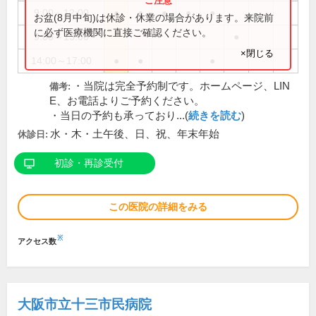
9:00～12:00
●
●
●
●
●
お盆(8月中旬)は休診・休業の場合があります。来院前
に必ず医療機関に直接ご確認ください。
9:00～13:00
●
×閉じる
14:00～17:00
●
●
●
・当院は完全予約制です。ホームページ、LIN
備考:
E、お電話よりご予約ください。
・当日の予約も承っており...(
続きを読む
)
水・木・土午後、日、祝、年末年始
休診日:
初診・再診受付
この医院の詳細をみる
※
アクセス数
大阪市立十三市民病院