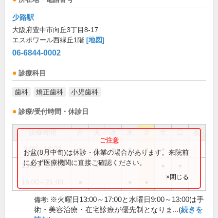
少路駅
大阪府豊中市向丘3丁目8-17
エスポワール西緑丘1階
[地図]
06-6844-0002
診療科目
歯科
矯正歯科
小児歯科
診療/受付時間・休診日
診療時間
月
火
水
木
金
土
日
祝
9:00～13:00
●
●
●
●
●
●
お盆(8月中旬)は休診・休業の場合があります。来院前
に必ず医療機関に直接ご確認ください。
13:00～17:00
●
●
●
×閉じる
16:00～21:00
●
●
●
※火曜日13:00～17:00と水曜日9:00～13:00は手
備考:
術・美容治療・在宅診療が優先制となりま...(
続きを