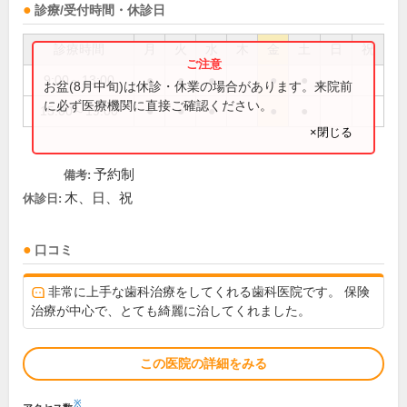
診療/受付時間・休診日
診療時間
月
火
水
木
金
土
日
祝
9:00～13:00
●
●
●
●
●
お盆(8月中旬)は休診・休業の場合があります。来院前
に必ず医療機関に直接ご確認ください。
15:00～19:00
●
●
●
●
●
×閉じる
予約制
備考:
木、日、祝
休診日:
口コミ
非常に上手な歯科治療をしてくれる歯科医院です。 保険
治療が中心で、とても綺麗に治してくれました。
この医院の詳細をみる
※