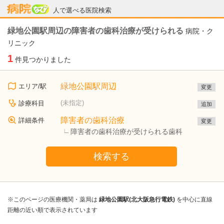
病院なび
人で選べる医院検索
緑地公園駅周辺の障害者の歯科治療が受けられる
病院・ク
リニック
1
件見つかりました
緑地公園駅周辺
エリア/駅
変更
(未指定)
診療科目
追加
障害者の歯科治療
詳細条件
変更
障害者の歯科治療が受けられる歯科
検索する
※このページの医療機関・薬局は
緑地公園駅(北大阪急行電鉄)
を中心に直線
距離の近い順で表示されています