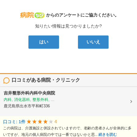
病院なび
からのアンケートにご協力ください。
知りたい情報は見つかりましたか?
はい
いいえ
口コミがある病院・クリニック
吉井整形外科内科中央病院
内科, 消化器科, 整形外科, ...
鹿児島県出水市平和町336
4
口コミ: 1件
この病院は、介護施設と併設されていますので、老齢の患者さんが全体的に多
いですが、地元の個人病院の中では一番ではないかと思...
続きを読む