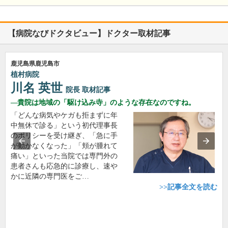
【病院なびドクタビュー】ドクター取材記事
鹿児島県鹿児島市
植村病院
川名 英世
院長
取材記事
貴院は地域の「駆け込み寺」のような存在なのですね。
「どんな病気やケガも拒まずに年
中無休で診る」という初代理事長
のポリシーを受け継ぎ、「急に手
が動かなくなった」「頬が腫れて
痛い」といった当院では専門外の
患者さんも応急的に診療し、速や
かに近隣の専門医をご…
>>記事全文を読む