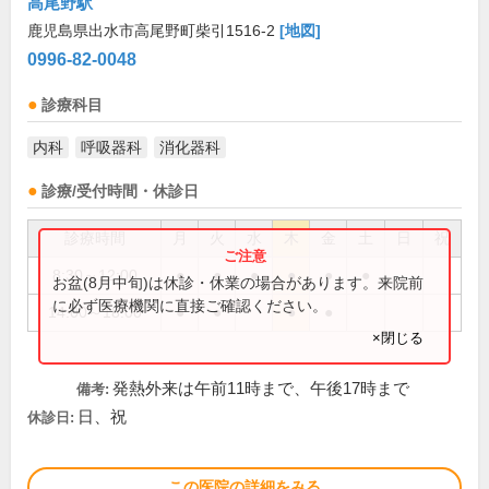
高尾野駅
鹿児島県出水市高尾野町柴引1516-2
[地図]
0996-82-0048
診療科目
内科
呼吸器科
消化器科
診療/受付時間・休診日
診療時間
月
火
水
木
金
土
日
祝
8:30～12:00
●
●
●
●
●
●
お盆(8月中旬)は休診・休業の場合があります。来院前
に必ず医療機関に直接ご確認ください。
14:00～18:00
●
●
●
●
×閉じる
発熱外来は午前11時まで、午後17時まで
備考:
日、祝
休診日:
この医院の詳細をみる