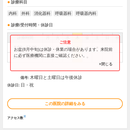
診療科目
内科
外科
消化器科
呼吸器科
呼吸器内科
診療/受付時間・休診日
診療時間
月
火
水
木
金
土
日
祝
8:00～12:00
●
●
●
●
●
●
お盆(8月中旬)は休診・休業の場合があります。来院前
に必ず医療機関に直接ご確認ください。
15:00～18:00
●
●
●
●
×閉じる
木曜日と土曜日は午後休診
備考:
日・祝
休診日:
この医院の詳細をみる
※
アクセス数