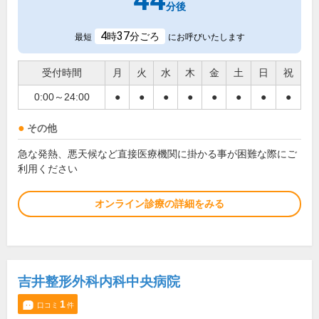
44
分後
4
37
時
分ごろ
最短
にお呼びいたします
受付時間
月
火
水
木
金
土
日
祝
0:00～24:00
●
●
●
●
●
●
●
●
その他
急な発熱、悪天候など直接医療機関に掛かる事が困難な際にご
利用ください
オンライン診療の詳細をみる
吉井整形外科内科中央病院
1
口コミ
件