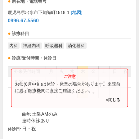
所在地・電話番号
鹿児島県出水市下知識町1518-1
[地図]
0996-67-5560
診療科目
内科
神経内科
呼吸器科
消化器科
診療/受付時間・休診日
外来受付時間
月
火
水
木
金
土
日
祝
8:30～12:30
●
●
●
●
●
●
お盆(8月中旬)は休診・休業の場合があります。来院前
に必ず医療機関に直接ご確認ください。
14:00～18:00
●
●
●
●
●
×閉じる
土曜AMのみ
備考:
臨時休診あり
日・祝
休診日: