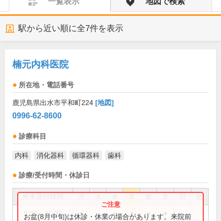
一覧表示
地図で検索
駅から近い順に全
7
件を表示
楠元内科医院
所在地・電話番号
鹿児島県出水市平和町224
[地図]
0996-62-8600
診療科目
内科
消化器科
循環器科
歯科
診療/受付時間・休診日
外来受付時間
月
火
水
木
金
土
日
祝
8:00～12:30
●
●
●
●
●
お盆(8月中旬)は休診・休業の場合があります。来院前