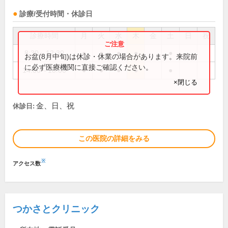
診療/受付時間・休診日
診療時間
月
火
水
木
金
土
日
祝
8:30～12:30
●
●
●
●
●
お盆(8月中旬)は休診・休業の場合があります。来院前
に必ず医療機関に直接ご確認ください。
14:00～18:00
●
●
●
●
●
×閉じる
金、日、祝
休診日:
この医院の詳細をみる
※
アクセス数
つかさとクリニック