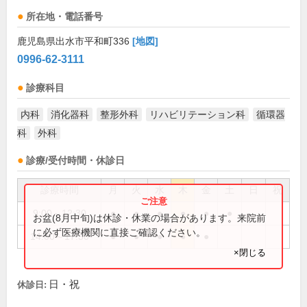
所在地・電話番号
鹿児島県出水市平和町336
[地図]
0996-62-3111
診療科目
内科
消化器科
整形外科
リハビリテーション科
循環器
科
外科
診療/受付時間・休診日
診療時間
月
火
水
木
金
土
日
祝
9:00～12:30
●
●
●
●
●
●
お盆(8月中旬)は休診・休業の場合があります。来院前
に必ず医療機関に直接ご確認ください。
14:00～17:30
●
●
●
●
●
×閉じる
日・祝
休診日: