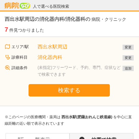
病院なび
人で選べる医院検索
西出水駅周辺の消化器内科/消化器科の
病院・クリニック
7
件見つかりました
西出水駅周辺
エリア/駅
変更
消化器内科
診療科目
変更
(未指定)フリーワード、予約、専門、症状など
詳細条件
追加
で検索できます
検索する
※このページの医療機関・薬局は
西出水駅(肥薩おれんじ鉄道線)
を中心に直
線距離の近い順で表示されています