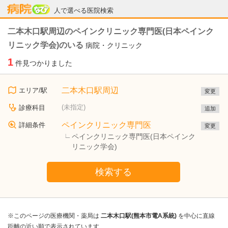
病院なび
人で選べる医院検索
二本木口駅周辺のペインクリニック専門医(日本ペインク
リニック学会)のいる
病院・クリニック
1
件見つかりました
二本木口駅周辺
エリア/駅
変更
(未指定)
診療科目
追加
ペインクリニック専門医
詳細条件
変更
ペインクリニック専門医(日本ペインク
リニック学会)
検索する
※このページの医療機関・薬局は
二本木口駅(熊本市電A系統)
を中心に直線
距離の近い順で表示されています