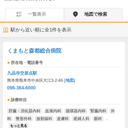
一覧表示
地図で検索
駅から近い順に全
1
件を表示
くまもと森都総合病院
所在地・電話番号
九品寺交差点駅
熊本県熊本市中央区大江3-2-65
[地図]
096-364-6000
診療科目
肝臓・消化器内科
血液内科
循環器内科
腎臓内科
外
科
整形外科
放射線科
皮膚科
産婦人科
眼科
...
もっと見る