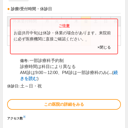
診療/受付時間・休診日
外来受付時間
月
火
水
木
金
土
日
祝
8:00～11:00
●
●
●
●
●
お盆(8月中旬)は休診・休業の場合があります。来院前
に必ず医療機関に直接ご確認ください。
12:30～15:30
●
●
●
●
●
×閉じる
一部診療科予約制
備考:
診療時間は科目により異なる
AM診は9:00～12:00、PM診は一部診療科のみ(...(
続
きを読む
)
土～日・祝
休診日:
この医院の詳細をみる
※
アクセス数