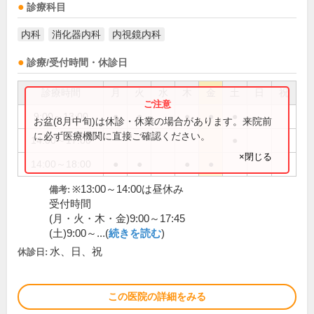
診療科目
内科
消化器内科
内視鏡内科
診療/受付時間・休診日
診療時間
月
火
水
木
金
土
日
祝
9:00～13:00
●
●
●
●
●
お盆(8月中旬)は休診・休業の場合があります。来院前
に必ず医療機関に直接ご確認ください。
14:00～17:00
●
×閉じる
14:00～18:00
●
●
●
●
※13:00～14:00は昼休み
備考:
受付時間
(月・火・木・金)9:00～17:45
(土)9:00～...(
続きを読む
)
水、日、祝
休診日:
この医院の詳細をみる