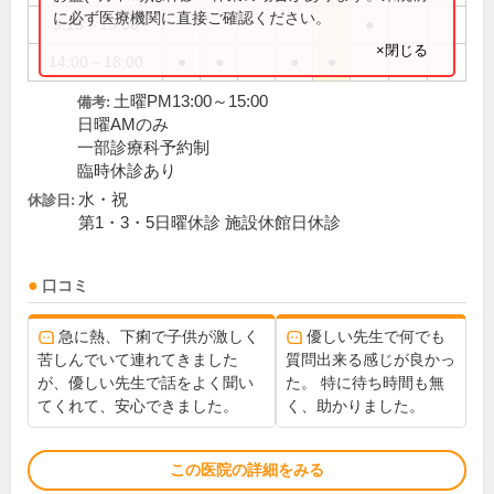
に必ず医療機関に直接ご確認ください。
9:15～15:00
●
×閉じる
14:00～18:00
●
●
●
●
土曜PM13:00～15:00
備考:
日曜AMのみ
一部診療科予約制
臨時休診あり
水・祝
休診日:
第1・3・5日曜休診 施設休館日休診
口コミ
急に熱、下痢で子供が激しく
優しい先生で何でも
苦しんでいて連れてきました
質問出来る感じが良かっ
が、優しい先生で話をよく聞い
た。 特に待ち時間も無
てくれて、安心できました。
く、助かりました。
この医院の詳細をみる