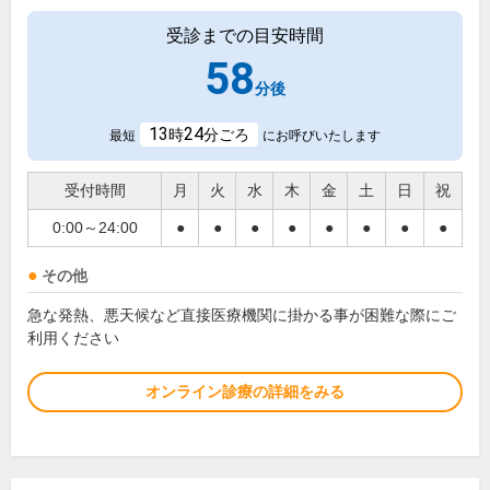
受診までの目安時間
58
分後
13
24
時
分ごろ
最短
にお呼びいたします
受付時間
月
火
水
木
金
土
日
祝
0:00～24:00
●
●
●
●
●
●
●
●
その他
急な発熱、悪天候など直接医療機関に掛かる事が困難な際にご
利用ください
オンライン診療の詳細をみる