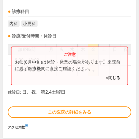
診療科目
内科
小児科
診療/受付時間・休診日
診療時間
月
火
水
木
金
土
日
祝
9:00～13:00
●
●
●
●
●
●
お盆(8月中旬)は休診・休業の場合があります。来院前
に必ず医療機関に直接ご確認ください。
14:00～18:00
●
●
●
●
●
×閉じる
日、祝、第2,4土曜日
休診日:
この医院の詳細をみる
※
アクセス数