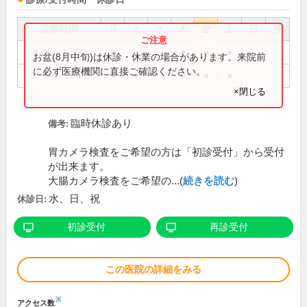
診療時間
月
火
水
木
金
土
日
祝
8:30～12:00
●
●
●
●
●
お盆(8月中旬)は休診・休業の場合があります。来院前
に必ず医療機関に直接ご確認ください。
13:30～18:00
●
●
●
●
●
×閉じる
臨時休診あり
備考:
胃カメラ検査をご希望の方は「初診受付」から受付
が出来ます。
大腸カメラ検査をご希望の...(
続きを読む
)
水、日、祝
休診日:
初診受付
再診受付
この医院の詳細をみる
※
アクセス数