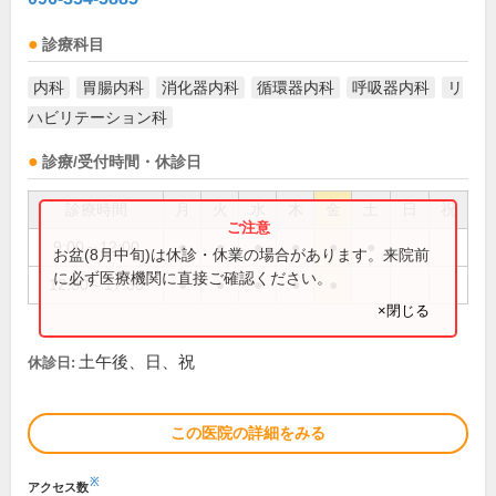
診療科目
内科
胃腸内科
消化器内科
循環器内科
呼吸器内科
リ
ハビリテーション科
診療/受付時間・休診日
診療時間
月
火
水
木
金
土
日
祝
9:00～12:00
●
●
●
●
●
●
お盆(8月中旬)は休診・休業の場合があります。来院前
に必ず医療機関に直接ご確認ください。
12:30～17:30
●
●
●
●
●
×閉じる
土午後、日、祝
休診日:
この医院の詳細をみる
※
アクセス数