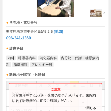
所在地・電話番号
熊本県熊本市中央区黒髪5-2-5
[地図]
096-341-1360
診療科目
内科
呼吸器内科
消化器内科
内分泌・代謝・糖尿病内
科
循環器科
アレルギー科
診療/受付時間・休診日
診療時間
月
火
水
木
金
土
日
祝
9:00～12:30
●
●
●
●
お盆(8月中旬)は休診・休業の場合があります。来院前
に必ず医療機関に直接ご確認ください。
9:00～13:00
●
●
×閉じる
14:00～18:00
●
●
●
●