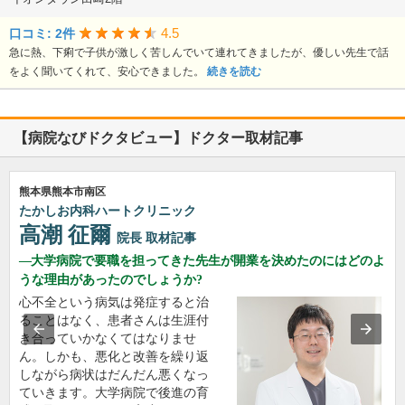
4.5
口コミ: 2件
急に熱、下痢で子供が激しく苦しんでいて連れてきましたが、優しい先生で話
をよく聞いてくれて、安心できました。
続きを読む
【病院なびドクタビュー】ドクター取材記事
熊本県熊本市南区
たかしお内科ハートクリニック
高潮 征爾
院長
取材記事
大学病院で要職を担ってきた先生が開業を決めたのにはどのよ
うな理由があったのでしょうか?
心不全という病気は発症すると治
ることはなく、患者さんは生涯付
き合っていかなくてはなりませ
ん。しかも、悪化と改善を繰り返
しながら病状はだんだん悪くなっ
ていきます。大学病院で後進の育