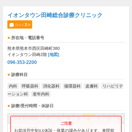
イオンタウン田崎総合診療クリニック
2
口コミ
件
所在地・電話番号
熊本県熊本市西区田崎町380
イオンタウン田崎2階
[地図]
096-353-2200
診療科目
内科
呼吸器科
消化器科
循環器科
皮膚科
リハビリテ
ーション科
老年内科
診療/受付時間・休診日
外来受付時間
月
火
水
木
金
土
日
祝
9:15～12:30
●
●
●
●
●
お盆(8月中旬)は休診・休業の場合があります。来院前