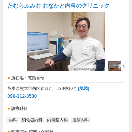
たむらふみお おなかと内科のクリニック
所在地・電話番号
熊本県熊本市西区春日7丁目28番10号
[地図]
096-312-3500
診療科目
内科
消化器内科
内視鏡内科
腫瘍内科
診療/受付時間・休診日