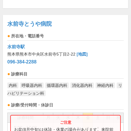
水前寺とうや病院
所在地・電話番号
水前寺駅
熊本県熊本市中央区水前寺5丁目2-22
[地図]
096-384-2288
診療科目
内科
呼吸器内科
循環器内科
消化器内科
神経内科
リ
ハビリテーション科
診療/受付時間・休診日
診療時間
月
火
水
木
金
土
日
祝
9:00～12:00
●
●
●
●
●
●
お盆(8月中旬)は休診・休業の場合があります。来院前