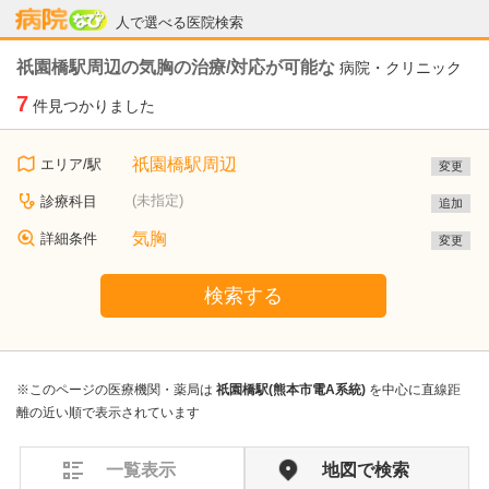
病院なび
人で選べる医院検索
祇園橋駅周辺の気胸の治療/対応が可能な
病院・クリニック
7
件見つかりました
祇園橋駅周辺
エリア/駅
変更
(未指定)
診療科目
追加
気胸
詳細条件
変更
検索する
※このページの医療機関・薬局は
祇園橋駅(熊本市電A系統)
を中心に直線距
離の近い順で表示されています
一覧表示
地図で検索