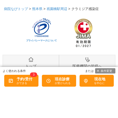
病院なびトップ
>
熊本県
>
祇園橋駅周辺
>
クラミジア感染症
プライバシーマークについて
トップ
医療機関の皆様へ
条件変更
3
予約/受付
現在診療
現在地
MediQA
病院なびについて
病院なび利用規約
個人情報保護方針
©2026
株式会社eヘルスケア
, All rights reserved.