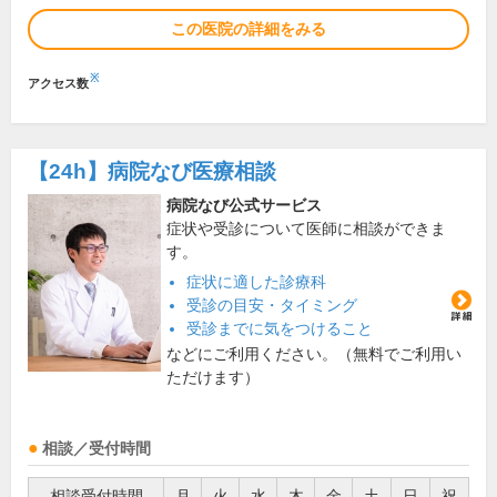
この医院の詳細をみる
※
アクセス数
【24h】
病院なび医療相談
病院なび公式サービス
症状や受診について医師に相談ができま
す。
症状に適した診療科
受診の目安・タイミング
受診までに気をつけること
などにご利用ください。（無料でご利用い
ただけます）
相談／受付時間
相談受付時間
月
火
水
木
金
土
日
祝