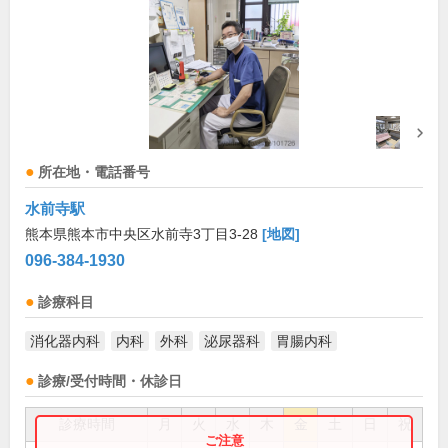
所在地・電話番号
水前寺駅
熊本県熊本市中央区水前寺3丁目3-28
[地図]
096-384-1930
診療科目
消化器内科
内科
外科
泌尿器科
胃腸内科
診療/受付時間・休診日
診療時間
月
火
水
木
金
土
日
祝