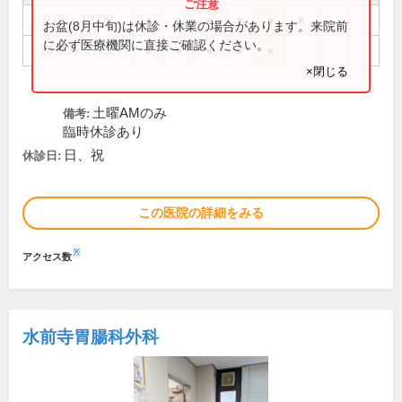
9:00～12:00
●
●
●
●
●
●
お盆(8月中旬)は休診・休業の場合があります。来院前
に必ず医療機関に直接ご確認ください。
14:00～17:00
●
●
●
●
●
×閉じる
土曜AMのみ
備考:
臨時休診あり
日、祝
休診日:
この医院の詳細をみる
※
アクセス数
水前寺胃腸科外科