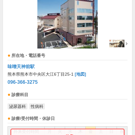
所在地・電話番号
味噌天神前駅
熊本県熊本市中央区大江6丁目25-1
[地図]
096-366-3275
診療科目
泌尿器科
性病科
診療/受付時間・休診日
外来受付時間
月
火
水
木
金
土
日
祝