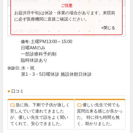
外来受付時間
月
火
水
木
金
土
日
祝
9:15～12:30
●
●
●
●
●
お盆(8月中旬)は休診・休業の場合があります。来院前
に必ず医療機関に直接ご確認ください。
9:15～15:00
●
×閉じる
14:00～18:00
●
●
●
●
土曜PM13:00～15:00
備考:
日曜AMのみ
一部診療科予約制
臨時休診あり
水・祝
休診日:
第1・3・5日曜休診 施設休館日休診
口コミ
急に熱、下痢で子供が激しく
優しい先生で何でも
苦しんでいて連れてきました
質問出来る感じが良かっ
が、優しい先生で話をよく聞い
た。 特に待ち時間も無
てくれて、安心できました。
く、助かりました。