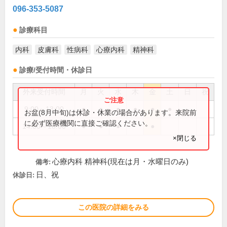
096-353-5087
診療科目
内科
皮膚科
性病科
心療内科
精神科
診療/受付時間・休診日
外来受付時間
月
火
水
木
金
土
日
祝
9:00～13:00
●
●
●
●
●
●
お盆(8月中旬)は休診・休業の場合があります。来院前
に必ず医療機関に直接ご確認ください。
14:00～18:00
●
●
●
●
×閉じる
心療内科 精神科(現在は月・水曜日のみ)
備考:
日、祝
休診日:
この医院の詳細をみる