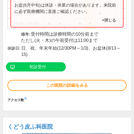
9:00～12:00
●
●
●
●
お盆(8月中旬)は休診・休業の場合があります。来院前
に必ず医療機関に直接ご確認ください。
9:00～12:30
●
●
×閉じる
14:00～18:00
●
●
●
●
受付時間は診療時間の10分前まで
備考:
ただし(火・木)の午前受付は11:00まで
日、祝、年末年始(12/30PM～1/3)、お盆休(8/13～
休診日:
15)
初診受付
この医院の詳細をみる
※
アクセス数
くどう皮ふ科医院