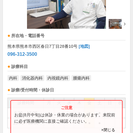
所在地・電話番号
熊本県熊本市西区春日7丁目28番10号
[地図]
096-312-3500
診療科目
内科
消化器内科
内視鏡内科
腫瘍内科
診療/受付時間・休診日
診療時間
月
火
水
木
金
土
日
祝
8:30～12:00
●
●
●
●
●
お盆(8月中旬)は休診・休業の場合があります。来院前
に必ず医療機関に直接ご確認ください。
13:30～18:00
●
●
●
●
●
×閉じる