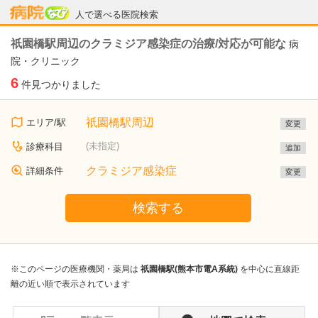
病院なび
人で選べる医院検索
祇園橋駅周辺のクラミジア感染症の治療/対応が可能な
病
院・クリニック
6
件見つかりました
祇園橋駅周辺
エリア/駅
変更
(未指定)
診療科目
追加
クラミジア感染症
詳細条件
変更
検索する
※このページの医療機関・薬局は
祇園橋駅(熊本市電A系統)
を中心に直線距
離の近い順で表示されています