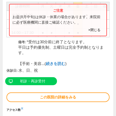
診療時間
月
火
水
木
金
土
日
祝
8:30～13:30
●
お盆(8月中旬)は休診・休業の場合があります。来院前
に必ず医療機関に直接ご確認ください。
9:00～12:00
●
●
●
●
×閉じる
14:00～17:30
●
●
●
●
*受付は30分前に終了となります。
備考:
平日は予約優先制、土曜日は完全予約制となりま
す。
【手術・美容...(
続きを読む
)
水、日、祝
休診日:
初診・再診受付
この医院の詳細をみる
※
アクセス数