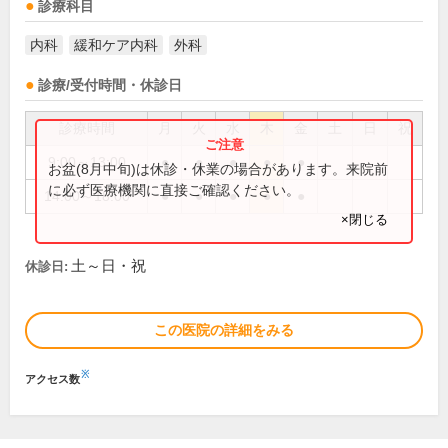
診療科目
内科
緩和ケア内科
外科
診療/受付時間・休診日
診療時間
月
火
水
木
金
土
日
祝
9:00～13:00
●
●
●
●
●
お盆(8月中旬)は休診・休業の場合があります。来院前
に必ず医療機関に直接ご確認ください。
14:00～18:00
●
●
●
●
●
×閉じる
土～日・祝
休診日:
この医院の詳細をみる
※
アクセス数