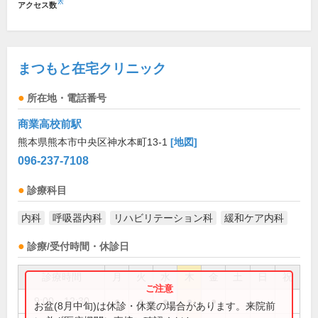
※
アクセス数
まつもと在宅クリニック
所在地・電話番号
商業高校前駅
熊本県熊本市中央区神水本町13-1
[地図]
096-237-7108
診療科目
内科
呼吸器内科
リハビリテーション科
緩和ケア内科
診療/受付時間・休診日
診療時間
月
火
水
木
金
土
日
祝
9:00～12:30
●
●
●
●
●
お盆(8月中旬)は休診・休業の場合があります。来院前