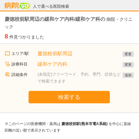
病院なび
人で選べる医院検索
慶徳校前駅周辺の緩和ケア内科/緩和ケア科の
病院・クリニ
ック
8
件見つかりました
慶徳校前駅周辺
エリア/駅
変更
緩和ケア内科
診療科目
変更
(未指定)フリーワード、予約、専門、症状など
詳細条件
追加
で検索できます
検索する
※このページの医療機関・薬局は
慶徳校前駅(熊本市電A系統)
を中心に直線
距離の近い順で表示されています