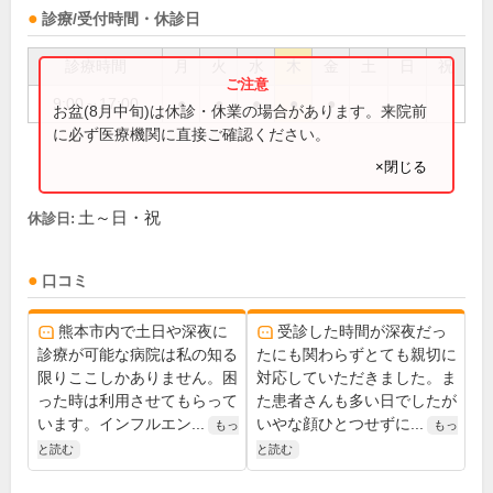
診療/受付時間・休診日
診療時間
月
火
水
木
金
土
日
祝
9:00～17:00
●
●
●
●
●
お盆(8月中旬)は休診・休業の場合があります。来院前
に必ず医療機関に直接ご確認ください。
×閉じる
土～日・祝
休診日:
口コミ
熊本市内で土日や深夜に
受診した時間が深夜だっ
診療が可能な病院は私の知る
たにも関わらずとても親切に
限りここしかありません。困
対応していただきました。ま
った時は利用させてもらって
た患者さんも多い日でしたが
います。インフルエン...
いやな顔ひとつせずに...
もっ
もっ
と読む
と読む