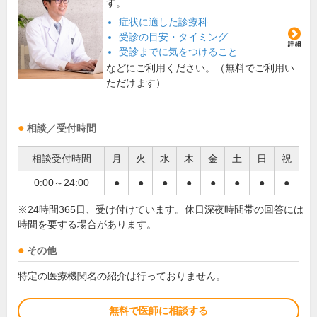
す。
症状に適した診療科
受診の目安・タイミング
受診までに気をつけること
などにご利用ください。（無料でご利用い
ただけます）
相談／受付時間
相談受付時間
月
火
水
木
金
土
日
祝
0:00～24:00
●
●
●
●
●
●
●
●
※24時間365日、受け付けています。休日深夜時間帯の回答には
時間を要する場合があります。
その他
特定の医療機関名の紹介は行っておりません。
無料で医師に相談する