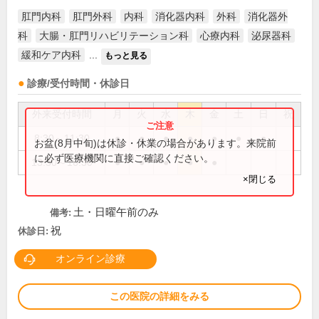
肛門内科
肛門外科
内科
消化器内科
外科
消化器外
科
大腸・肛門リハビリテーション科
心療内科
泌尿器科
緩和ケア内科
...
もっと見る
診療/受付時間・休診日
外来受付時間
月
火
水
木
金
土
日
祝
8:30～11:30
●
●
●
●
●
●
●
お盆(8月中旬)は休診・休業の場合があります。来院前
に必ず医療機関に直接ご確認ください。
13:30～16:30
●
●
●
●
●
×閉じる
土・日曜午前のみ
備考:
祝
休診日:
オンライン診療
この医院の詳細をみる