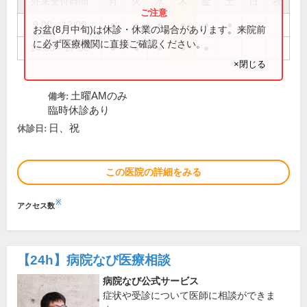
外来受付時間
月
火
水
木
金
土
日
祝
9:00～12:00
●
●
●
●
●
●
お盆(8月中旬)は休診・休業の場合があります。来院前
に必ず医療機関に直接ご確認ください。
14:00～17:00
●
●
●
●
●
×閉じる
土曜AMのみ
備考:
臨時休診あり
日、祝
休診日:
この医院の詳細をみる
※
アクセス数
【24h】
病院なび医療相談
病院なび公式サービス
症状や受診について医師に相談ができま