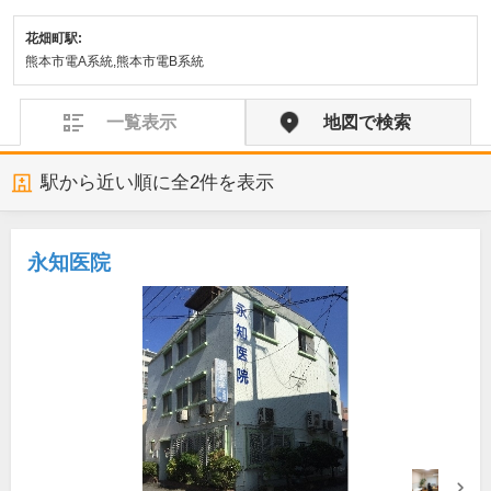
花畑町駅:
熊本市電A系統,熊本市電B系統
一覧表示
地図で検索
駅から近い順に全
2
件を表示
永知医院