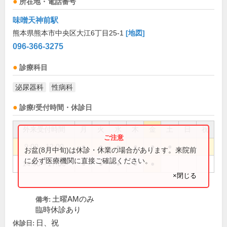
所在地・電話番号
味噌天神前駅
熊本県熊本市中央区大江6丁目25-1
[地図]
096-366-3275
診療科目
泌尿器科
性病科
診療/受付時間・休診日
外来受付時間
月
火
水
木
金
土
日
祝
9:00～12:00
●
●
●
●
●
●
お盆(8月中旬)は休診・休業の場合があります。来院前
に必ず医療機関に直接ご確認ください。
14:00～17:00
●
●
●
●
●
×閉じる
土曜AMのみ
備考:
臨時休診あり
日、祝
休診日: