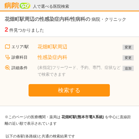
病院なび
人で選べる医院検索
花畑町駅周辺の性感染症内科/性病科の
病院・クリニック
2
件見つかりました
花畑町駅周辺
エリア/駅
変更
性感染症内科
診療科目
変更
(未指定)フリーワード、予約、専門、症状など
詳細条件
追加
で検索できます
検索する
※このページの医療機関・薬局は
花畑町駅(熊本市電A系統)
を中心に直線距
離の近い順で表示されています
以下の各駅(各路線)と共通の検索結果です