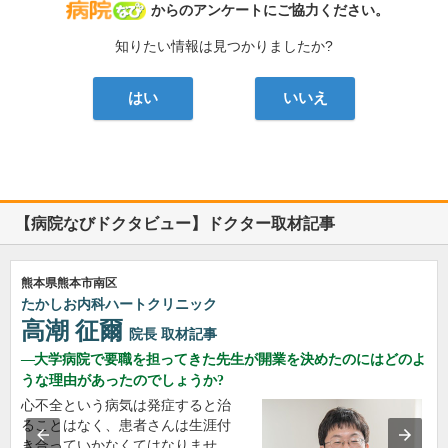
病院なび
からのアンケートにご協力ください。
知りたい情報は見つかりましたか?
はい
いいえ
【病院なびドクタビュー】ドクター取材記事
熊本県熊本市南区
たかしお内科ハートクリニック
高潮 征爾
院長
取材記事
大学病院で要職を担ってきた先生が開業を決めたのにはどのよ
うな理由があったのでしょうか?
心不全という病気は発症すると治
ることはなく、患者さんは生涯付
き合っていかなくてはなりませ