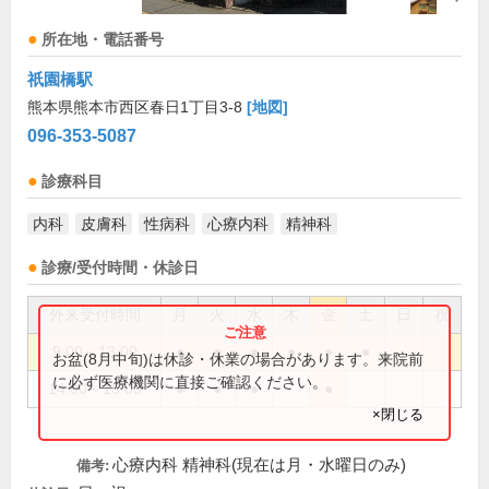
所在地・電話番号
祇園橋駅
熊本県熊本市西区春日1丁目3-8
[地図]
096-353-5087
診療科目
内科
皮膚科
性病科
心療内科
精神科
診療/受付時間・休診日
外来受付時間
月
火
水
木
金
土
日
祝
9:00～13:00
●
●
●
●
●
●
お盆(8月中旬)は休診・休業の場合があります。来院前
に必ず医療機関に直接ご確認ください。
14:00～18:00
●
●
●
●
×閉じる
心療内科 精神科(現在は月・水曜日のみ)
備考: