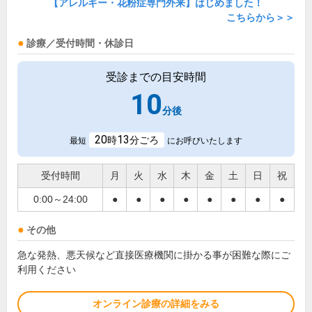
【アレルギー・花粉症専門外来】はじめました！
こちらから＞＞
診療／受付時間・休診日
受診までの目安時間
10
分後
20
13
時
分ごろ
最短
にお呼びいたします
受付時間
月
火
水
木
金
土
日
祝
0:00～24:00
●
●
●
●
●
●
●
●
その他
急な発熱、悪天候など直接医療機関に掛かる事が困難な際にご
利用ください
オンライン診療の詳細をみる