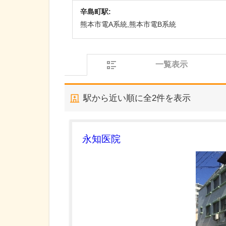
辛島町駅:
熊本市電A系統,熊本市電B系統
一覧表示
駅から近い順に全
2
件を表示
永知医院