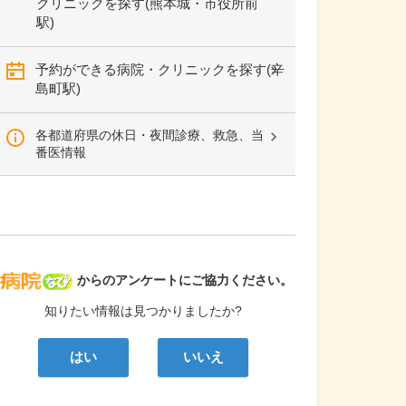
クリニックを探す(熊本城・市役所前
駅)
予約ができる病院・クリニックを探す(辛
島町駅)
各都道府県の休日・夜間診療、救急、当
番医情報
病院なび
からのアンケートにご協力ください。
知りたい情報は見つかりましたか?
はい
いいえ