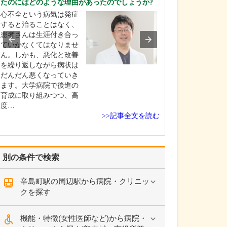
たのにはどのような理由があったのでしょうか?
当院は、私が生
心不全という病気は発症
1958年(昭和33年
すると治ることはなく、
科医だった私の
患者さんは生涯付き合っ
しました。開院
ていかなくてはなりませ
医院と自宅が同
ん。しかも、悪化と改善
にあり、私は、
を繰り返しながら病状は
遊び場のように
だんだん悪くなっていき
てきたんです(笑)。
ます。大学病院で後進の
年(昭和4…
育成に取り組みつつ、高
度…
>>記事全文を読む
別の条件で検索
辛島町駅の周辺駅から病院・クリニッ
クを探す
機能・特徴(女性医師など)から病院・