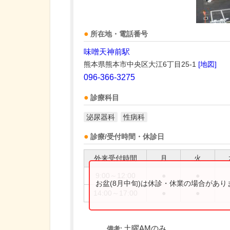
所在地・電話番号
味噌天神前駅
熊本県熊本市中央区大江6丁目25-1
[地図]
096-366-3275
診療科目
泌尿器科
性病科
診療/受付時間・休診日
外来受付時間
月
火
9:00～12:00
●
●
お盆(8月中旬)は休診・休業の場合があ
14:00～17:00
●
●
土曜AMのみ
備考: