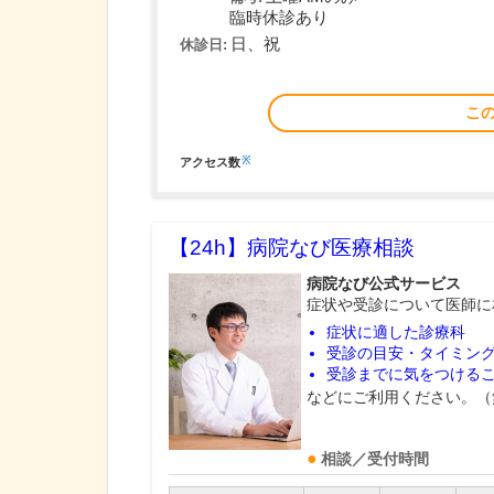
臨時休診あり
日、祝
休診日:
こ
※
アクセス数
【24h】
病院なび医療相談
病院なび公式サービス
症状や受診について医師に
症状に適した診療科
受診の目安・タイミン
受診までに気をつける
などにご利用ください。（
相談／受付時間