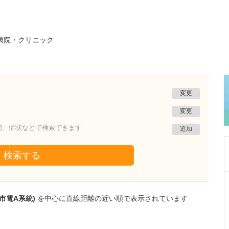
病院・クリニック
変更
変更
門、症状などで検索できます
追加
検索する
大阪府高槻市
やまぐち内科・腎臓内科
市電A系統)
を中心に直線距離の近い順で表示されています
山口 嘉土(やまぐち よしと)
院長
取材記事