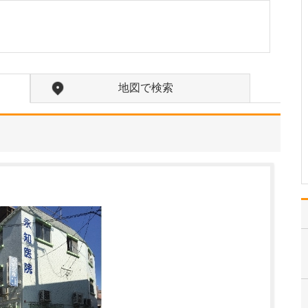
特に力を入れている診療について教えてくださ
い。
総合内科専門医、腎臓専
門医としての経験を活か
し、慢性腎臓病の早期発
見と治療、そして生活習
地図で検索
慣病の改善に力を入れて
います。 腎臓は、高血圧
や糖尿病といった生活習
慣病と密接に関わってお
り、腎機能の低下は心
臓…
>>記事全文を読む