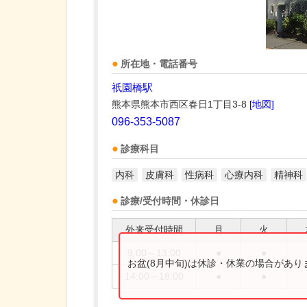
所在地・電話番号
祇園橋駅
熊本県熊本市西区春日1丁目3-8
[地図]
096-353-5087
診療科目
内科
皮膚科
性病科
心療内科
精神科
診療/受付時間・休診日
外来受付時間
月
火
9:00～13:00
●
●
お盆(8月中旬)は休診・休業の場合があ
14:00～18:00
●
●