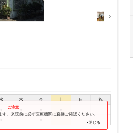
水
木
金
土
日
祝
●
●
●
●
ります。来院前に必ず医療機関に直接ご確認ください。
●
●
×閉じる