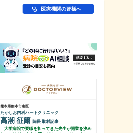
医療機関の皆様へ
医師(ドクター)の
熊本県熊本市南区
東京都世田谷区
たかしお内科ハートクリニック
天下堂医院
高潮 征爾
雨宮 明文
院長
取材記事
大学病院で要職を担ってきた先生が開業を決め
医師を志したき