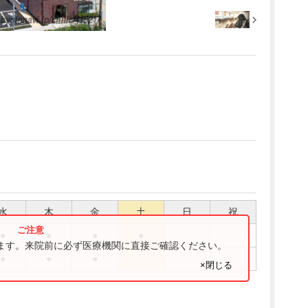
水
木
金
土
日
祝
●
●
●
●
ります。来院前に必ず医療機関に直接ご確認ください。
●
●
●
×閉じる