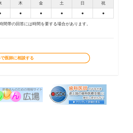
水
木
金
土
日
祝
●
●
●
●
●
●
夜時間帯の回答には時間を要する場合があります。
料で医師に相談する