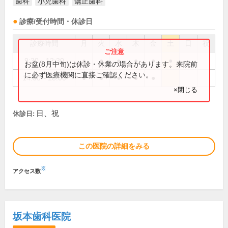
歯科
小児歯科
矯正歯科
診療/受付時間・休診日
診療時間
月
火
水
木
金
土
日
祝
9:30～12:30
●
●
●
●
●
●
お盆(8月中旬)は休診・休業の場合があります。来院前
に必ず医療機関に直接ご確認ください。
14:00～18:00
●
●
●
●
●
×閉じる
日、祝
休診日:
この医院の詳細をみる
※
アクセス数
坂本歯科医院