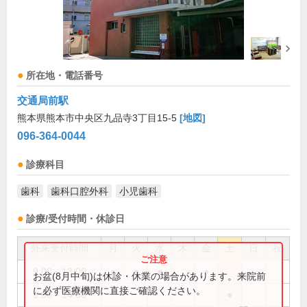
所在地・電話番号
交通局前駅
熊本県熊本市中央区九品寺3丁目15-5
[地図]
096-364-0044
診療科目
歯科
歯科口腔外科
小児歯科
診療/受付時間・休診日
外来受付時間
月
火
水
木
金
土
日
祝
9:00～13:00
●
●
●
●
お盆(8月中旬)は休診・休業の場合があります。来院前
に必ず医療機関に直接ご確認ください。
9:00～14:00
●