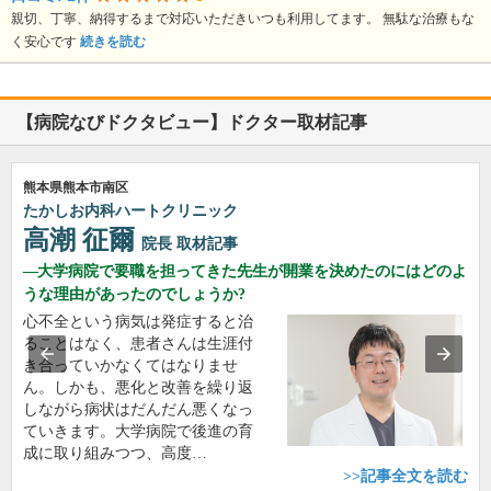
親切、丁寧、納得するまで対応いただきいつも利用してます。 無駄な治療もな
く安心です
続きを読む
【病院なびドクタビュー】ドクター取材記事
熊本県熊本市南区
たかしお内科ハートクリニック
高潮 征爾
院長
取材記事
大学病院で要職を担ってきた先生が開業を決めたのにはどのよ
うな理由があったのでしょうか?
心不全という病気は発症すると治
ることはなく、患者さんは生涯付
き合っていかなくてはなりませ
ん。しかも、悪化と改善を繰り返
しながら病状はだんだん悪くなっ
ていきます。大学病院で後進の育
成に取り組みつつ、高度…
>>記事全文を読む