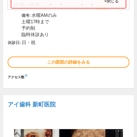
×閉じる
14:30～18:30
●
●
●
●
水曜AMのみ
備考:
土曜17時まで
予約制
臨時休診あり
日・祝
休診日:
この医院の詳細をみる
※
アクセス数
アイ歯科 新町医院