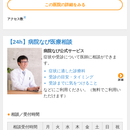
この医院の詳細をみる
※
アクセス数
【24h】
病院なび医療相談
病院なび公式サービス
症状や受診について医師に相談ができま
す。
症状に適した診療科
受診の目安・タイミング
受診までに気をつけること
などにご利用ください。（無料でご利用い
ただけます）
相談／受付時間
相談受付時間
月
火
水
木
金
土
日
祝