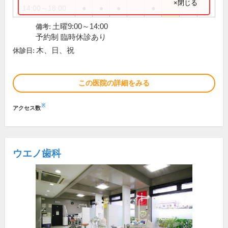
×閉じる
14:00～18:00
●
●
●
●
土曜9:00～14:00
備考:
予約制 臨時休診あり
木、日、祝
休診日:
この医院の詳細をみる
※
アクセス数
ウエノ歯科