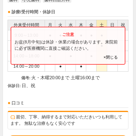
診療/受付時間・休診日
外来受付時間
月
火
水
木
金
土
日
祝
9:00～13:00
●
●
●
●
●
●
お盆(8月中旬)は休診・休業の場合があります。来院前
14:00～16:00
●
に必ず医療機関に直接ご確認ください。
14:00～18:00
●
●
●
×閉じる
14:00～20:00
●
●
火・木曜20:00まで 土曜16:00まで
備考:
日、祝
休診日:
口コミ
親切、丁寧、納得するまで対応いただきいつも利用して
ます。 無駄な治療もなく安心です