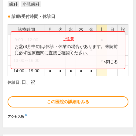
歯科
小児歯科
診療/受付時間・休診日
診療時間
月
火
水
木
金
土
日
祝
9:00～12:00
●
お盆(8月中旬)は休診・休業の場合があります。来院前
9:00～12:30
●
●
●
●
●
に必ず医療機関に直接ご確認ください。
13:00～16:00
●
×閉じる
14:00～19:00
●
●
●
●
●
日、祝
休診日:
この医院の詳細をみる
※
アクセス数