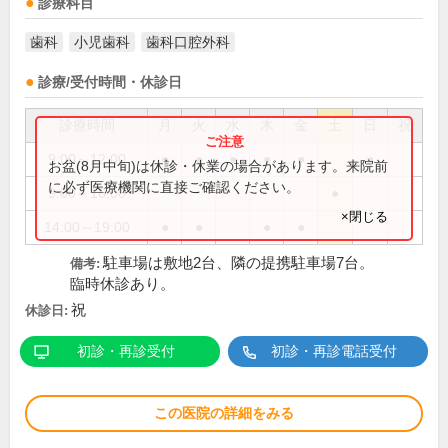
診療科目
歯科
小児歯科
歯科口腔外科
診療/受付時間・休診日
診療時間
月
火
水
木
金
土
日
祝
9:00～12:00
●
●
●
●
●
●
お盆(8月中旬)は休診・休業の場合があります。来院前
に必ず医療機関に直接ご確認ください。
9:00～16:00
●
×閉じる
14:00～19:00
●
●
●
●
駐車場は敷地2台、隣の提携駐車場7台。
備考:
臨時休診あり。
祝
休診日:
初診・再診受付
初診・再診電話受付
この医院の詳細をみる