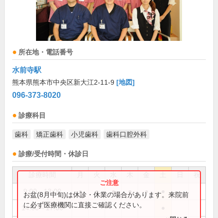
所在地・電話番号
水前寺駅
熊本県熊本市中央区新大江2-11-9
[地図]
096-373-8020
診療科目
歯科
矯正歯科
小児歯科
歯科口腔外科
診療/受付時間・休診日
診療時間
月
火
水
木
金
土
日
祝
9:00～13:00
●
●
●
●
●
●
お盆(8月中旬)は休診・休業の場合があります。来院前
に必ず医療機関に直接ご確認ください。
14:00～17:00
●