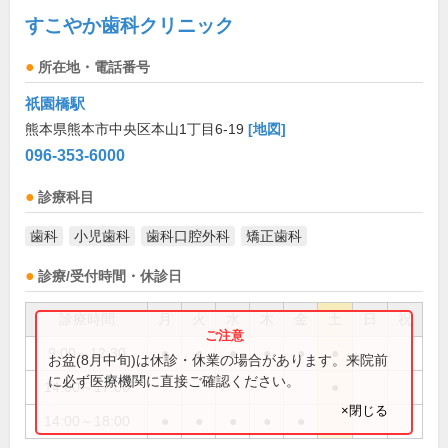
すこやか歯科クリニック
所在地・電話番号
祇園橋駅
熊本県熊本市中央区本山1丁目6-19
[地図]
096-353-6000
診療科目
歯科
小児歯科
歯科口腔外科
矯正歯科
診療/受付時間・休診日
診療時間
月
火
水
木
金
土
日
祝
9:00～12:30
●
●
●
●
●
●
お盆(8月中旬)は休診・休業の場合があります。来院前
に必ず医療機関に直接ご確認ください。
14:00～17:00
●
×閉じる
14:00～18:00
●
●
●
●
●