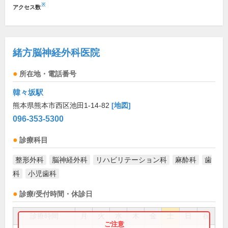
※
アクセス数
緒方脳神経外科医院
所在地・電話番号
韓々坂駅
熊本県熊本市西区池田1-14-82
[地図]
096-353-5300
診療科目
整形外科
脳神経外科
リハビリテーション科
麻酔科
歯
科
小児歯科
診療/受付時間・休診日
診療時間
月
火
水
木
金
土
日
祝