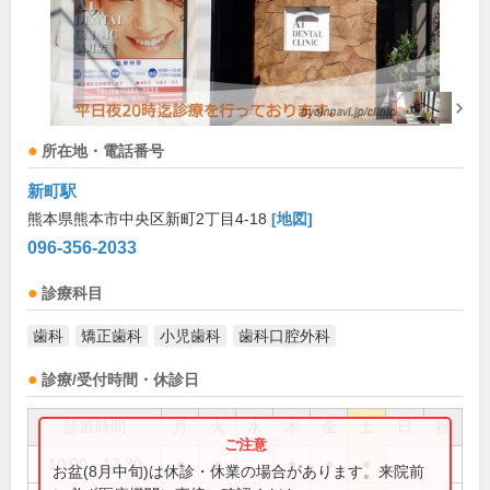
所在地・電話番号
新町駅
熊本県熊本市中央区新町2丁目4-18
[地図]
096-356-2033
診療科目
歯科
矯正歯科
小児歯科
歯科口腔外科
診療/受付時間・休診日
診療時間
月
火
水
木
金
土
日
祝
10:00～13:30
●
●
●
●
●
お盆(8月中旬)は休診・休業の場合があります。来院前