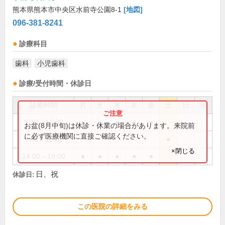
熊本県熊本市中央区水前寺公園8-1
[地図]
096-381-8241
診療科目
歯科
小児歯科
診療/受付時間・休診日
診療時間
月
火
水
木
金
土
日
祝
9:30～12:00
●
●
●
●
●
お盆(8月中旬)は休診・休業の場合があります。来院前
に必ず医療機関に直接ご確認ください。
9:30～13:00
●
×閉じる
14:00～19:00
●
●
●
●
●
日、祝
休診日:
この医院の詳細をみる