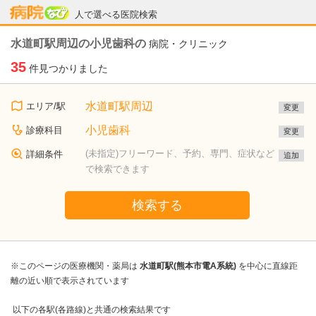
病院なび
人で選べる医院検索
水道町駅周辺の小児歯科の
病院・クリニック
35
件見つかりました
水道町駅周辺
エリア/駅
変更
小児歯科
診療科目
変更
(未指定)フリーワード、予約、専門、症状など
詳細条件
追加
で検索できます
検索する
※このページの医療機関・薬局は
水道町駅(熊本市電A系統)
を中心に直線距
離の近い順で表示されています
以下の各駅(各路線)と共通の検索結果です