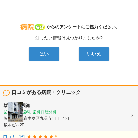
病院なび
からのアンケートにご協力ください。
知りたい情報は見つかりましたか?
はい
いいえ
口コミがある病院・クリニック
坂本歯科医院
歯科, 小児歯科, 歯科口腔外科
熊本県熊本市中央区九品寺1丁目7-21
坂本ビル2F
5
口コミ: 1件