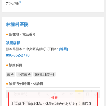
※
アクセス数
林歯科医院
所在地・電話番号
祇園橋駅
熊本県熊本市中央区呉服町3丁目37
[地図]
096-352-2778
診療科目
歯科
小児歯科
歯科口腔外科
診療/受付時間・休診日
診療時間
月
火
水
木
金
土
日
祝
9:00～13:00
●
●
●
●
●
お盆(8月中旬)は休診・休業の場合があります。来院前