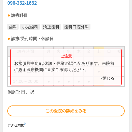
096-352-1652
診療科目
歯科
小児歯科
矯正歯科
歯科口腔外科
診療/受付時間・休診日
診療時間
月
火
水
木
金
土
日
祝
9:00～12:30
●
●
●
●
●
お盆(8月中旬)は休診・休業の場合があります。来院前
に必ず医療機関に直接ご確認ください。
9:00～13:00
●
×閉じる
14:00～20:00
●
●
●
●
●
日、祝
休診日:
この医院の詳細をみる
※
アクセス数