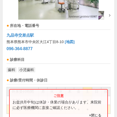
所在地・電話番号
九品寺交差点駅
熊本県熊本市中央区大江4丁目8-10
[地図]
096-364-8877
診療科目
歯科
小児歯科
診療/受付時間・休診日
外来受付時間
月
火
水
木
金
土
日
祝
9:30～13:00
●
●
●
●
●
●
お盆(8月中旬)は休診・休業の場合があります。来院前
に必ず医療機関に直接ご確認ください。
14:30～19:00
●
●
●
●
●
×閉じる