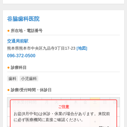
谷脇歯科医院
所在地・電話番号
交通局前駅
熊本県熊本市中央区九品寺3丁目17-23
[地図]
096-372-0500
診療科目
歯科
小児歯科
診療/受付時間・休診日
外来受付時間
月
火
水
木
金
土
日
祝
9:30～13:00
●
●
●
●
●
お盆(8月中旬)は休診・休業の場合があります。来院前
に必ず医療機関に直接ご確認ください。
9:30～17:00
●