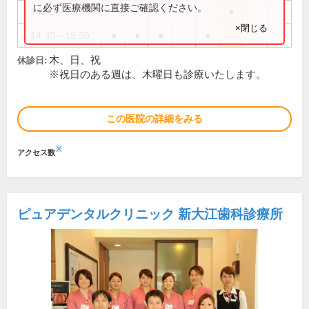
に必ず医療機関に直接ご確認ください。
14:30～15:30
●
×閉じる
14:30～19:30
●
●
●
●
木、日、祝
休診日:
※祝日のある週は、木曜日も診療いたします。
この医院の詳細をみる
※
アクセス数
ピュアデンタルクリニック 新大江歯科診療所