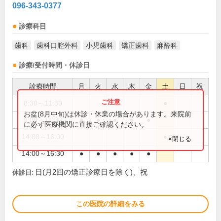
096-343-0377
診療科目
歯科
歯科口腔外科
小児歯科
矯正歯科
麻酔科
診療/受付時間・休診日
診療時間
月
火
水
木
金
土
日
祝
8:30～11:30
●
お盆(8月中旬)は休診・休業の場合があります。来院前
9:00～11:30
●
●
●
●
●
に必ず医療機関に直接ご確認ください。
14:00～16:00
●
×閉じる
14:00～16:30
●
●
●
●
●
日(月2回の矯正診療日を除く)、祝
休診日:
この医院の詳細をみる