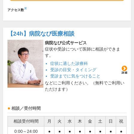
※
アクセス数
【24h】
病院なび医療相談
病院なび公式サービス
症状や受診について医師に相談ができま
す。
症状に適した診療科
受診の目安・タイミング
受診までに気をつけること
などにご利用ください。（無料でご利用い
ただけます）
相談／受付時間
相談受付時間
月
火
水
木
金
土
日
祝
0:00～24:00
●
●
●
●
●
●
●
●