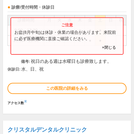
診療/受付時間・休診日
診療時間
月
火
水
木
金
土
日
祝
9:00～13:30
●
●
●
●
●
お盆(8月中旬)は休診・休業の場合があります。来院前
に必ず医療機関に直接ご確認ください。
15:00～19:00
●
●
●
●
●
×閉じる
祝日のある週は水曜日も診療致します。
備考:
水、日、祝
休診日:
この医院の詳細をみる
※
アクセス数
クリスタルデンタルクリニック