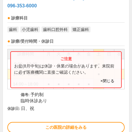
096-353-6000
診療科目
歯科
小児歯科
歯科口腔外科
矯正歯科
診療/受付時間・休診日
診療時間
月
火
水
木
金
土
日
祝
9:00～12:30
●
●
●
●
●
●
お盆(8月中旬)は休診・休業の場合があります。来院前
に必ず医療機関に直接ご確認ください。
14:00～17:00
●
×閉じる
14:00～18:00
●
●
●
●
●
予約制
備考:
臨時休診あり
日、祝
休診日:
この医院の詳細をみる