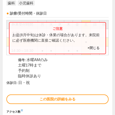
歯科
小児歯科
診療/受付時間・休診日
外来受付時間
月
火
水
木
金
土
日
祝
9:30～13:00
●
●
●
●
●
お盆(8月中旬)は休診・休業の場合があります。来院前
に必ず医療機関に直接ご確認ください。
9:30～17:00
●
×閉じる
14:30～18:30
●
●
●
●
水曜AMのみ
備考:
土曜17時まで
予約制
臨時休診あり
日・祝
休診日:
この医院の詳細をみる
※
アクセス数