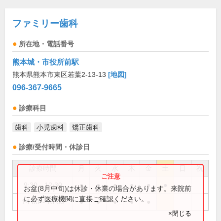
ファミリー歯科
所在地・電話番号
熊本城・市役所前駅
熊本県熊本市東区若葉2-13-13
[地図]
096-367-9665
診療科目
歯科
小児歯科
矯正歯科
診療/受付時間・休診日
診療時間
月
火
水
木
金
土
日
祝
9:30～12:30
●
●
●
●
●
●
お盆(8月中旬)は休診・休業の場合があります。来院前
に必ず医療機関に直接ご確認ください。
14:00～18:00
●
●
●
●
●
×閉じる