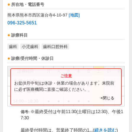
所在地・電話番号
熊本県熊本市西区蓮台寺4-10-97
[地図]
096-325-5651
診療科目
歯科
小児歯科
歯科口腔外科
診療/受付時間・休診日
診療時間
月
火
水
木
金
土
日
祝
8:45～13:30
●
お盆(8月中旬)は休診・休業の場合があります。来院前
に必ず医療機関に直接ご確認ください。
9:00～12:30
●
●
●
●
●
×閉じる
14:00～18:30
●
●
●
●
●
※最終受付は午前11:30(土曜日は12:30)、午後1
備考:
7:30
最終受付時間は、営業終了時間の1...(
続きを読む
)