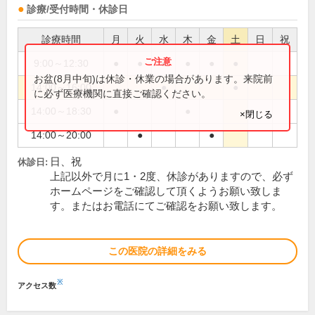
診療/受付時間・休診日
診療時間
月
火
水
木
金
土
日
祝
9:00～12:30
●
●
●
●
●
●
お盆(8月中旬)は休診・休業の場合があります。来院前
14:00～16:00
●
●
に必ず医療機関に直接ご確認ください。
14:00～18:30
●
●
×閉じる
14:00～20:00
●
●
日、祝
休診日:
上記以外で月に1・2度、休診がありますので、必ず
ホームページをご確認して頂くようお願い致しま
す。またはお電話にてご確認をお願い致します。
この医院の詳細をみる
※
アクセス数