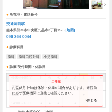
所在地・電話番号
交通局前駅
熊本県熊本市中央区九品寺3丁目15-5
[地図]
096-364-0044
診療科目
歯科
歯科口腔外科
小児歯科
診療/受付時間・休診日
外来受付時間
月
火
水
木
金
土
日
祝
9:00～13:00
●
●
●
●
お盆(8月中旬)は休診・休業の場合があります。来院前
に必ず医療機関に直接ご確認ください。
9:00～14:00
●
×閉じる
14:00～18:00
●
●
●
●