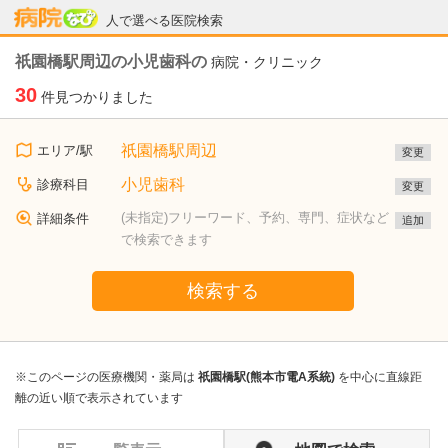
病院なび
人で選べる医院検索
祇園橋駅周辺の小児歯科の
病院・クリニック
30
件見つかりました
祇園橋駅周辺
エリア/駅
変更
小児歯科
診療科目
変更
(未指定)フリーワード、予約、専門、症状など
詳細条件
追加
で検索できます
検索する
※このページの医療機関・薬局は
祇園橋駅(熊本市電A系統)
を中心に直線距
離の近い順で表示されています