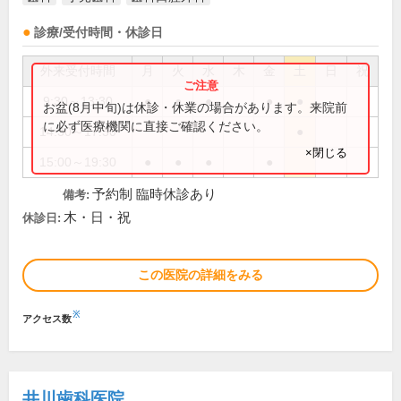
診療/受付時間・休診日
外来受付時間
月
火
水
木
金
土
日
祝
9:30～13:30
●
●
●
●
●
お盆(8月中旬)は休診・休業の場合があります。来院前
に必ず医療機関に直接ご確認ください。
14:30～17:30
●
×閉じる
15:00～19:30
●
●
●
●
予約制 臨時休診あり
備考:
木・日・祝
休診日:
この医院の詳細をみる
※
アクセス数
井川歯科医院