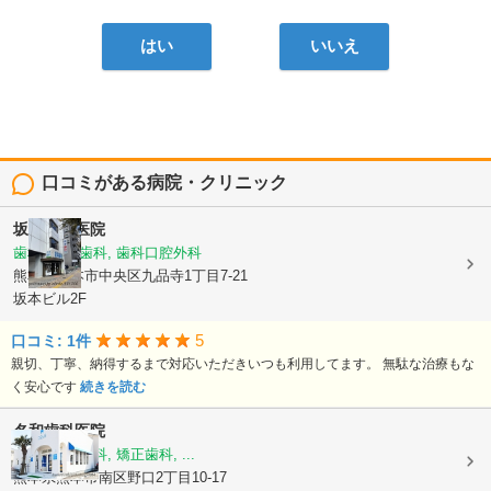
はい
いいえ
口コミがある病院・クリニック
坂本歯科医院
歯科, 小児歯科, 歯科口腔外科
熊本県熊本市中央区九品寺1丁目7-21
坂本ビル2F
5
口コミ: 1件
親切、丁寧、納得するまで対応いただきいつも利用してます。 無駄な治療もな
く安心です
続きを読む
名和歯科医院
歯科, 小児歯科, 矯正歯科, ...
熊本県熊本市南区野口2丁目10-17