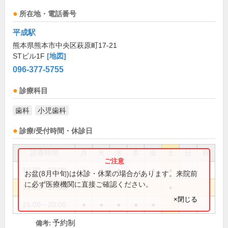
所在地・電話番号
平成駅
熊本県熊本市中央区萩原町17-21
STビル1F
[地図]
096-377-5755
診療科目
歯科
小児歯科
診療/受付時間・休診日
診療時間
月
火
水
木
金
土
日
祝
10:00～13:00
●
●
●
●
●
お盆(8月中旬)は休診・休業の場合があります。来院前
に必ず医療機関に直接ご確認ください。
14:00～17:00
●
×閉じる
15:00～20:00
●
●
●
●
●
予約制
備考: