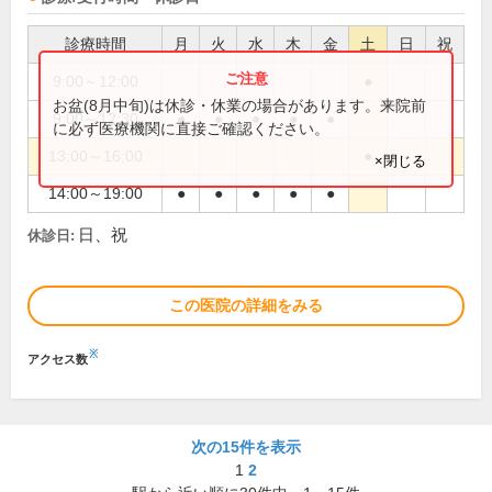
診療時間
月
火
水
木
金
土
日
祝
9:00～12:00
●
お盆(8月中旬)は休診・休業の場合があります。来院前
9:00～12:30
●
●
●
●
●
に必ず医療機関に直接ご確認ください。
13:00～16:00
●
×閉じる
14:00～19:00
●
●
●
●
●
日、祝
休診日:
この医院の詳細をみる
※
アクセス数
次の15件を表示
1
2