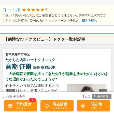
5
口コミ: 2件
小さい子供がいるとなかなか歯医者などには通えないと諦めていたのですが、
こちらでは診察中、受付の方がキッズスペースで子供と...
続きを読む
【病院なびドクタビュー】ドクター取材記事
熊本県熊本市南区
たかしお内科ハートクリニック
高潮 征爾
院長
取材記事
大学病院で要職を担ってきた先生が開業を決めたのにはどのよ
うな理由があったのでしょうか?
心不全という病気は発症すると治
ることはなく、患者さんは生涯付
き合っていかなくてはなりませ
条件変更
8
ん。しかも、悪化と改善を繰り返
予約/受付
現在診療
現在地
しながら病状はだんだん悪くなっ
ていきます。大学病院で後進の育