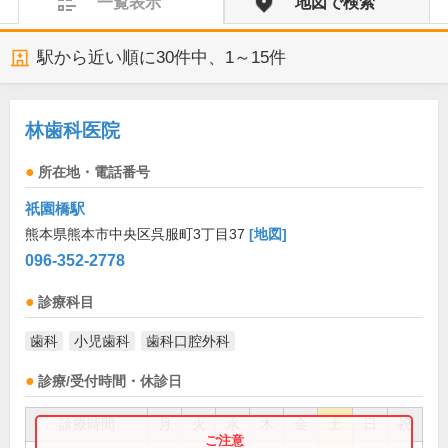
一覧表示
地図で検索
駅から近い順に
30
件中、
1～15件
林歯科医院
所在地・電話番号
祇園橋駅
熊本県熊本市中央区呉服町3丁目37
[地図]
096-352-2778
診療科目
歯科
小児歯科
歯科口腔外科
診療/受付時間・休診日
診療時間
月
火
水
木
金
土
日
祝