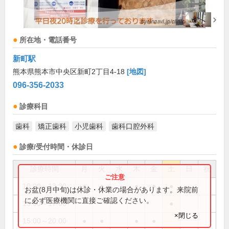
所在地・電話番号
新町駅
熊本県熊本市中央区新町2丁目4-18
[地図]
096-356-2033
診療科目
歯科
矯正歯科
小児歯科
歯科口腔外科
診療/受付時間・休診日
診療時間
月
火
水
木
金
土
日
祝
10:00～13:30
●
●
●
●
●
お盆(8月中旬)は休診・休業の場合があります。来院前
に必ず医療機関に直接ご確認ください。
15:00～17:00
●
×閉じる
15:00～20:00
●
●
●
●