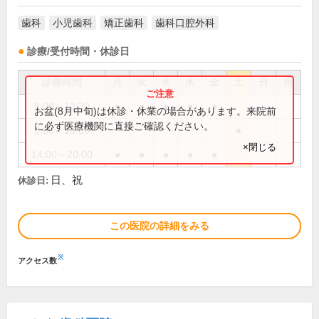
歯科
小児歯科
矯正歯科
歯科口腔外科
診療/受付時間・休診日
診療時間
月
火
水
木
金
土
日
祝
9:00～12:30
●
●
●
●
●
お盆(8月中旬)は休診・休業の場合があります。来院前
に必ず医療機関に直接ご確認ください。
9:00～13:00
●
×閉じる
14:00～20:00
●
●
●
●
●
日、祝
休診日:
この医院の詳細をみる
※
アクセス数