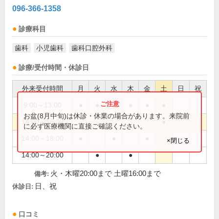
096-366-1358
診療科目
歯科
小児歯科
歯科口腔外科
診療/受付時間・休診日
外来受付時間
月
火
水
木
金
土
日
祝
9:00～13:00
●
●
●
●
●
●
お盆(8月中旬)は休診・休業の場合があります。来院前
14:00～16:00
●
に必ず医療機関に直接ご確認ください。
14:00～18:00
●
●
●
×閉じる
14:00～20:00
●
●
火・木曜20:00まで 土曜16:00まで
備考:
日、祝
休診日:
口コミ