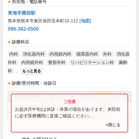
所在地・電話番号
東海学園前駅
熊本県熊本市東区保田窪本町10-112
[地図]
096-382-0500
診療科目
内科
消化器内科
内視鏡内科
循環器内科
外科
消化器
外科
内視鏡外科
整形外科
リハビリテーション科
麻酔
科
...
もっと見る
診療/受付時間・休診日
外来受付時間
月
火
水
木
金
土
日
祝
8:40～12:30
●
●
●
●
●
●
お盆(8月中旬)は休診・休業の場合があります。来院前
に必ず医療機関に直接ご確認ください。
13:50～17:30
●
●
●
●
●
×閉じる