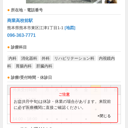
所在地・電話番号
商業高校前駅
熊本県熊本市東区江津1丁目1-1
[地図]
096-363-7771
診療科目
内科
消化器科
外科
リハビリテーション科
内視鏡内
科
胃腸内科
肝臓内科
診療/受付時間・休診日
外来受付時間
月
火
水
木
金
土
日
祝
9:00～12:30
●
●
●
●
●
お盆(8月中旬)は休診・休業の場合があります。来院前
に必ず医療機関に直接ご確認ください。
9:00～13:00
●
×閉じる
14:00～18:00
●
●
●
●