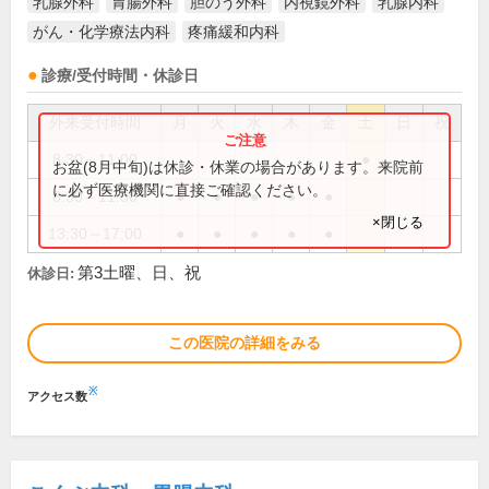
乳腺外科
胃腸外科
胆のう外科
内視鏡外科
乳腺内科
がん・化学療法内科
疼痛緩和内科
診療/受付時間・休診日
外来受付時間
月
火
水
木
金
土
日
祝
8:30～11:00
●
お盆(8月中旬)は休診・休業の場合があります。来院前
に必ず医療機関に直接ご確認ください。
8:30～11:30
●
●
●
●
●
×閉じる
13:30～17:00
●
●
●
●
●
第3土曜、日、祝
休診日:
この医院の詳細をみる
※
アクセス数