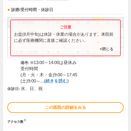
診療/受付時間・休診日
診療時間
月
火
水
木
金
土
日
祝
9:00～13:00
●
●
●
●
●
お盆(8月中旬)は休診・休業の場合があります。来院前
に必ず医療機関に直接ご確認ください。
14:00～17:00
●
×閉じる
14:00～18:00
●
●
●
●
※13:00～14:00は昼休み
備考:
受付時間
(月・火・木・金)9:00～17:45
(土)9:00～...(
続きを読む
)
水、日、祝
休診日:
この医院の詳細をみる
※
アクセス数