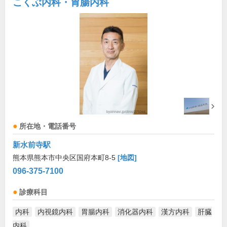
こくぶ内科・胃腸内科
所在地・電話番号
新水前寺駅
熊本県熊本市中央区国府本町8-5
[地図]
096-375-7100
診療科目
内科
内視鏡内科
胃腸内科
消化器内科
漢方内科
肝臓
内科