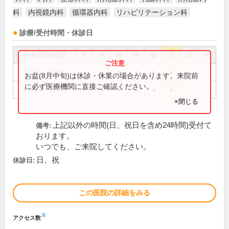
科
内視鏡内科
循環器内科
リハビリテーション科
診療/受付時間・休診日
外来受付時間
月
火
水
木
金
土
日
祝
8:30～12:00
●
●
●
●
●
●
お盆(8月中旬)は休診・休業の場合があります。来院前
に必ず医療機関に直接ご確認ください。
13:30～17:30
●
●
●
●
●
●
×閉じる
上記以外の時間(日、祝日を含め24時間)受付て
備考:
おります。
いつでも、ご来院してください。
日、祝
休診日:
この医院の詳細をみる
※
アクセス数