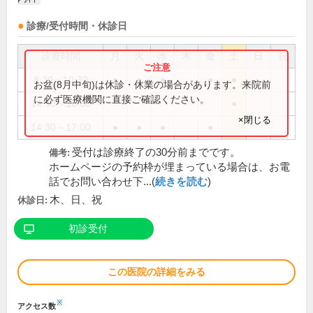
診療/受付時間・休診日
診療時間
月
火
水
木
金
土
日
祝
8:30～10:30
●
●
●
●
●
お盆(8月中旬)は休診・休業の場合があります。来院前
に必ず医療機関に直接ご確認ください。
14:30～16:00
●
×閉じる
14:30～17:00
●
●
●
●
受付は診療終了の30分前までです。
備考:
ホームページの予約枠が埋まっている場合は、お電
話でお問い合わせ下...(
続きを読む
)
木、日、祝
休診日:
初診受付
この医院の詳細をみる
※
アクセス数