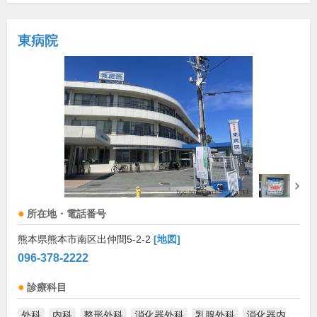
東病院
所在地・電話番号
熊本県熊本市南区出仲間5-2-2
[地図]
096-378-2222
診療科目
外科
内科
整形外科
消化器外科
乳腺外科
消化器内