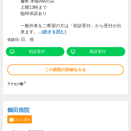
木曜AMのみ
備考:
土曜13時まで
臨時休診あり
一般外来をご希望の方は「初診受付」から受付が出
来ます。...(
続きを読む
)
日、祝
休診日:
初診受付
再診受付
この医院の詳細をみる
※
アクセス数
鶴田病院
2
口コミ
件