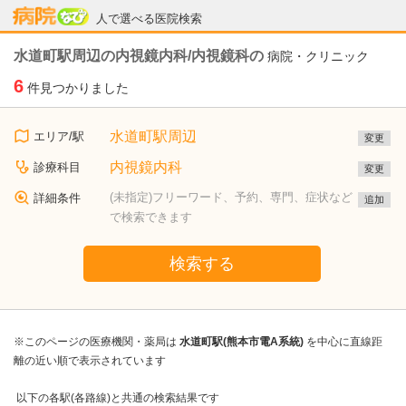
病院なび
人で選べる医院検索
水道町駅周辺の内視鏡内科/内視鏡科の
病院・クリニック
6
件見つかりました
水道町駅周辺
エリア/駅
変更
内視鏡内科
診療科目
変更
(未指定)フリーワード、予約、専門、症状など
詳細条件
追加
で検索できます
検索する
※このページの医療機関・薬局は
水道町駅(熊本市電A系統)
を中心に直線距
離の近い順で表示されています
以下の各駅(各路線)と共通の検索結果です