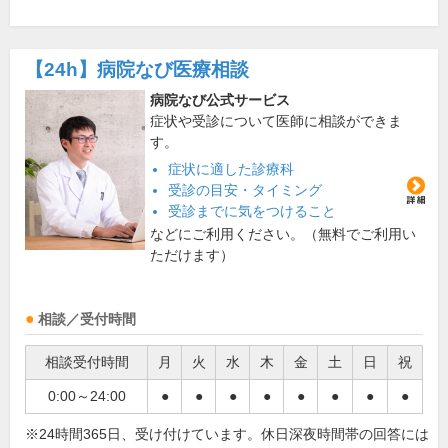
【24h】
病院なび医療相談
病院なび公式サービス
症状や受診について医師に相談ができま
す。
症状に適した診療科
受診の目安・タイミング
受診までに気をつけること
などにご利用ください。（無料でご利用い
ただけます）
相談／受付時間
相談受付時間
月
火
水
木
金
土
日
祝
0:00～24:00
●
●
●
●
●
●
●
●
※24時間365日、受け付けています。休日深夜時間帯の回答には