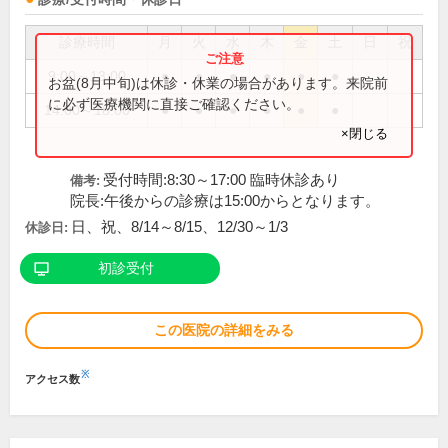
診療時間
月
火
水
木
金
土
日
祝
9:00～13:00
●
●
●
●
●
●
お盆(8月中旬)は休診・休業の場合があります。来院前
に必ず医療機関に直接ご確認ください。
14:00～18:00
●
●
●
●
●
●
×閉じる
受付時間:8:30～17:00 臨時休診あり
備考:
院長:午後からの診療は15:00からとなります。
日、祝、8/14～8/15、12/30～1/3
休診日:
初診受付
この医院の詳細をみる
※
アクセス数