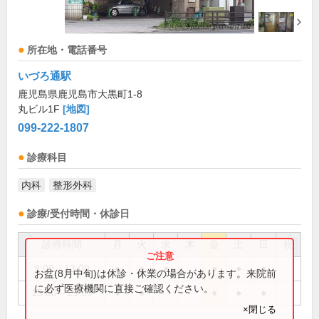
所在地・電話番号
いづろ通駅
鹿児島県鹿児島市大黒町1-8
丸ビル1F
[地図]
099-222-1807
診療科目
内科
整形外科
診療/受付時間・休診日
診療時間
月
火
水
木
金
土
日
祝
9:00～13:00
●
●
●
●
●
●
お盆(8月中旬)は休診・休業の場合があります。来院前
に必ず医療機関に直接ご確認ください。
15:00～19:00
●
●
●
●
●
×閉じる