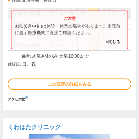
診療/受付時間・休診日
外来受付時間
月
火
水
木
金
土
日
祝
9:00～12:30
●
●
●
●
●
●
お盆(8月中旬)は休診・休業の場合があります。来院前
に必ず医療機関に直接ご確認ください。
14:30～16:00
●
×閉じる
14:30～18:00
●
●
●
●
木曜AMのみ 土曜16:00まで
備考:
日、祝
休診日:
この医院の詳細をみる
※
アクセス数
くわはたクリニック