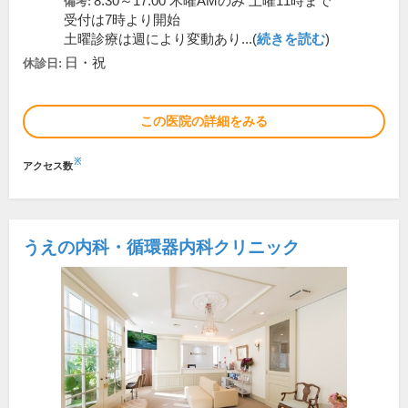
8:30～17:00 木曜AMのみ 土曜11時まで
備考:
受付は7時より開始
土曜診療は週により変動あり...(
続きを読む
)
日・祝
休診日:
この医院の詳細をみる
※
アクセス数
うえの内科・循環器内科クリニック