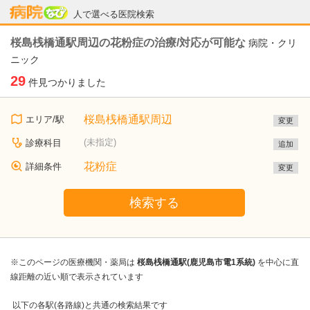
病院なび
人で選べる医院検索
桜島桟橋通駅周辺の花粉症の治療/対応が可能な
病院・クリ
ニック
29
件見つかりました
桜島桟橋通駅周辺
エリア/駅
変更
(未指定)
診療科目
追加
花粉症
詳細条件
変更
検索する
※このページの医療機関・薬局は
桜島桟橋通駅(鹿児島市電1系統)
を中心に直
線距離の近い順で表示されています
以下の各駅(各路線)と共通の検索結果です