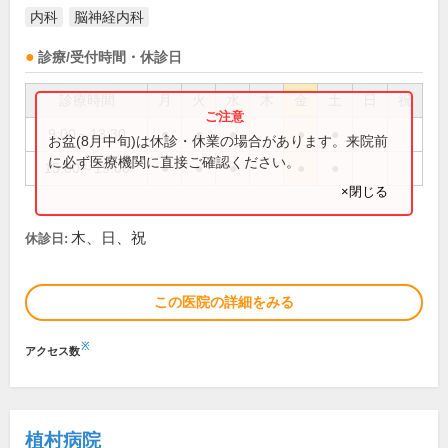
内科
脳神経内科
診療/受付時間・休診日
診療時間
月
火
水
木
金
土
日
祝
9:00～13:30
●
●
●
●
●
お盆(8月中旬)は休診・休業の場合があります。来院前
に必ず医療機関に直接ご確認ください。
15:00～19:00
●
●
●
●
●
×閉じる
木、日、祝
休診日:
この医院の詳細をみる
※
アクセス数
植村病院