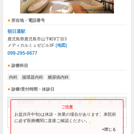
所在地・電話番号
朝日通駅
鹿児島県鹿児島市山下町8丁目3
メディカルミュゼビル3F
[地図]
099-295-6677
診療科目
内科
循環器内科
糖尿病内科
診療/受付時間・休診日
診療時間
月
火
水
木
金
土
日
祝
9:00～12:30
●
●
お盆(8月中旬)は休診・休業の場合があります。来院前
に必ず医療機関に直接ご確認ください。
9:00～13:00
●
●
●
●
×閉じる