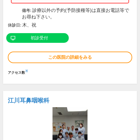
診療以外の予約(予防接種等)は直接お電話等で
備考:
お尋ね下さい。
木、祝
休診日:
初診受付
この医院の詳細をみる
※
アクセス数
江川耳鼻咽喉科