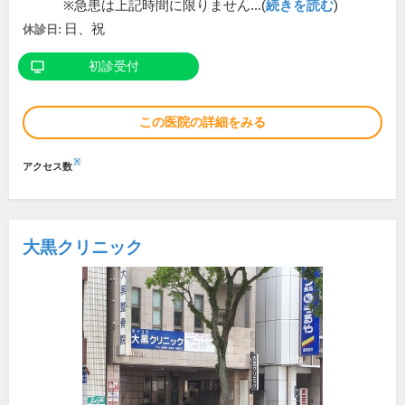
※急患は上記時間に限りません...(
続きを読む
)
日、祝
休診日:
初診受付
この医院の詳細をみる
※
アクセス数
大黒クリニック