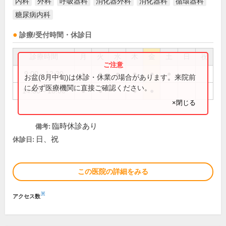
内科
外科
呼吸器科
消化器外科
消化器科
循環器科
糖尿病内科
診療/受付時間・休診日
診療時間
月
火
水
木
金
土
日
祝
9:00～12:30
●
●
●
●
●
●
お盆(8月中旬)は休診・休業の場合があります。来院前
に必ず医療機関に直接ご確認ください。
14:30～18:00
●
●
●
●
×閉じる
臨時休診あり
備考:
日、祝
休診日:
この医院の詳細をみる
※
アクセス数