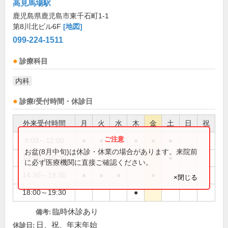
高見馬場駅
鹿児島県鹿児島市東千石町1-1
第8川北ビル6F
[地図]
099-224-1511
診療科目
内科
診療/受付時間・休診日
外来受付時間
月
火
水
木
金
土
日
祝
9:00～12:00
●
●
●
●
●
●
お盆(8月中旬)は休診・休業の場合があります。来院前
14:00～15:30
●
に必ず医療機関に直接ご確認ください。
14:30～19:30
●
●
●
●
×閉じる
18:00～19:30
●
臨時休診あり
備考:
日、祝、年末年始
休診日: