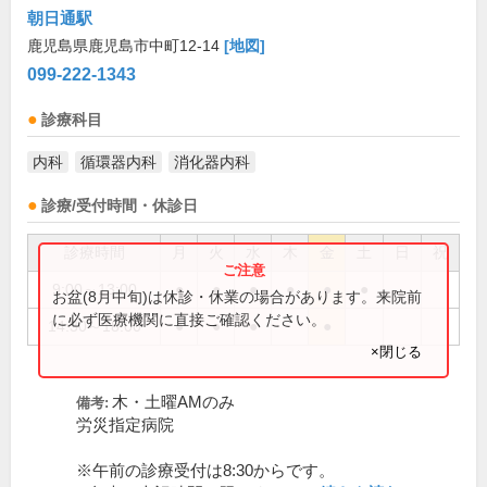
朝日通駅
鹿児島県鹿児島市中町12-14
[地図]
099-222-1343
診療科目
内科
循環器内科
消化器内科
診療/受付時間・休診日
診療時間
月
火
水
木
金
土
日
祝
9:00～13:00
●
●
●
●
●
●
お盆(8月中旬)は休診・休業の場合があります。来院前
に必ず医療機関に直接ご確認ください。
14:30～18:00
●
●
●
●
×閉じる
木・土曜AMのみ
備考:
労災指定病院
※午前の診療受付は8:30からです。