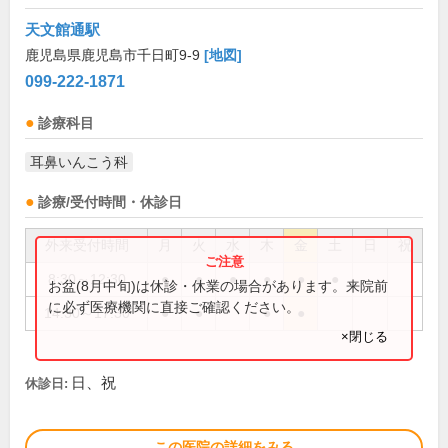
天文館通駅
鹿児島県鹿児島市千日町9-9
[地図]
099-222-1871
診療科目
耳鼻いんこう科
診療/受付時間・休診日
外来受付時間
月
火
水
木
金
土
日
祝
8:30～12:30
●
●
●
●
●
●
お盆(8月中旬)は休診・休業の場合があります。来院前
に必ず医療機関に直接ご確認ください。
14:30～17:30
●
●
●
●
×閉じる
日、祝
休診日:
この医院の詳細をみる