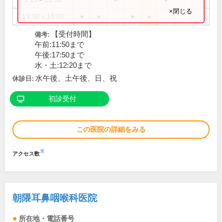
×閉じる
13:30～18:00
●
●
●
●
【受付時間】
備考:
午前:11:50まで
午後:17:50まで
水・土:12:20まで
水午後、土午後、日、祝
休診日:
初診受付
この医院の詳細をみる
※
アクセス数
朝隈耳鼻咽喉科医院
所在地・電話番号