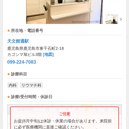
所在地・電話番号
天文館通駅
鹿児島県鹿児島市東千石町2-18
カゴシマ旭ビル3階
[地図]
099-224-7083
診療科目
内科
リウマチ科
診療/受付時間・休診日
診療時間
月
火
水
木
金
土
日
祝
9:15～12:00
●
●
●
●
お盆(8月中旬)は休診・休業の場合があります。来院前
に必ず医療機関に直接ご確認ください。
9:15～12:30
●
●