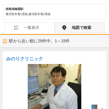
桜島桟橋通駅:
鹿児島市電1系統,鹿児島市電2系統
一覧表示
地図で検索
駅から近い順に
29
件中、
1～15件
みのりクリニック