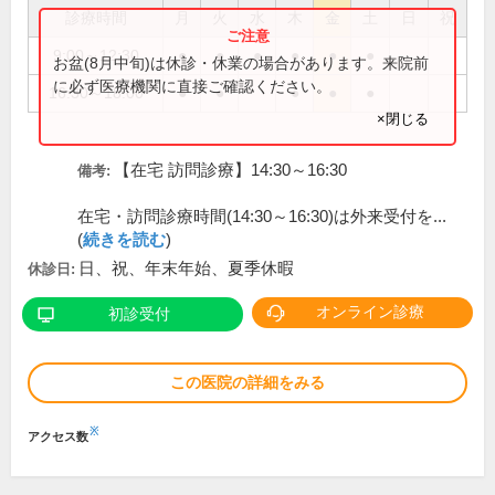
診療時間
月
火
水
木
金
土
日
祝
9:00～12:30
●
●
●
●
●
●
お盆(8月中旬)は休診・休業の場合があります。来院前
に必ず医療機関に直接ご確認ください。
16:30～18:00
●
●
●
●
●
×閉じる
【在宅 訪問診療】14:30～16:30
備考:
在宅・訪問診療時間(14:30～16:30)は外来受付を...
(
続きを読む
)
日、祝、年末年始、夏季休暇
休診日:
オンライン診療
初診受付
この医院の詳細をみる
※
アクセス数