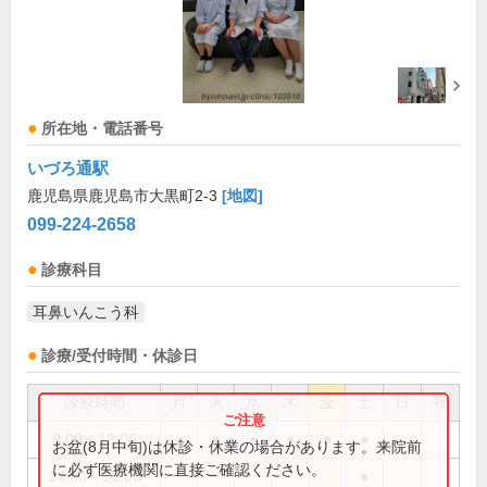
所在地・電話番号
いづろ通駅
鹿児島県鹿児島市大黒町2-3
[地図]
099-224-2658
診療科目
耳鼻いんこう科
診療/受付時間・休診日
診療時間
月
火
水
木
金
土
日
祝
9:00～13:00
●
●
●
●
●
●
お盆(8月中旬)は休診・休業の場合があります。来院前
に必ず医療機関に直接ご確認ください。
14:00～16:00
●