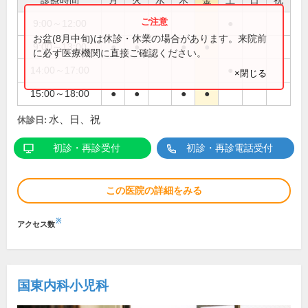
診療時間
月
火
水
木
金
土
日
祝
9:00～12:00
●
お盆(8月中旬)は休診・休業の場合があります。来院前
9:00～13:00
●
●
●
●
に必ず医療機関に直接ご確認ください。
14:00～17:00
●
×閉じる
15:00～18:00
●
●
●
●
水、日、祝
休診日:
初診・再診受付
初診・再診電話受付
この医院の詳細をみる
※
アクセス数
国東内科小児科