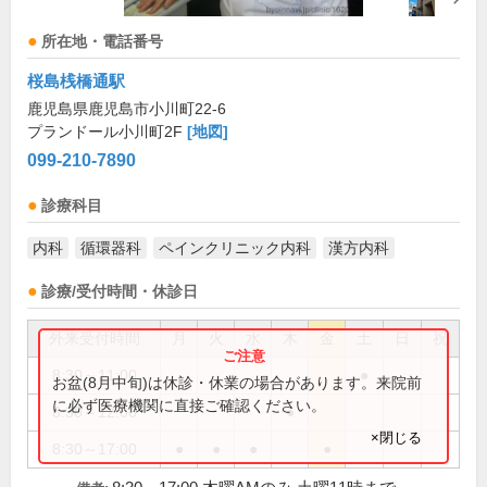
所在地・電話番号
桜島桟橋通駅
鹿児島県鹿児島市小川町22-6
プランドール小川町2F
[地図]
099-210-7890
診療科目
内科
循環器科
ペインクリニック内科
漢方内科
診療/受付時間・休診日
外来受付時間
月
火
水
木
金
土
日
祝
8:30～11:00
●
お盆(8月中旬)は休診・休業の場合があります。来院前
に必ず医療機関に直接ご確認ください。
8:30～12:00
●
×閉じる
8:30～17:00
●
●
●
●