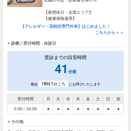
登園許可証・診断書も発行可
【夜間休日・全国エリア】
【健康保険適用】
【アレルギー・花粉症専門外来】はじめました！
こちらから＞＞
診療／受付時間・休診日
受診までの目安時間
41
分後
18
1
時
分ごろ
最短
にお呼びいたします
受付時間
月
火
水
木
金
土
日
祝
0:00～24:00
●
●
●
●
●
●
●
●
その他