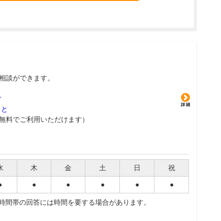
相談ができます。
グ
こと
無料でご利用いただけます）
水
木
金
土
日
祝
●
●
●
●
●
●
夜時間帯の回答には時間を要する場合があります。