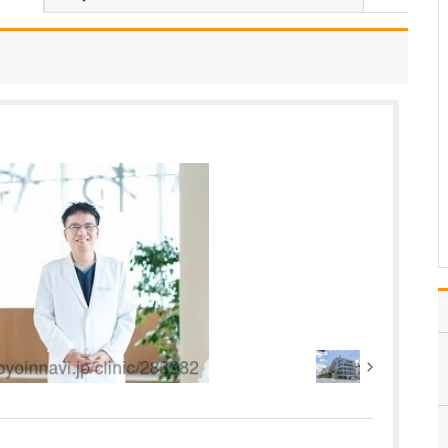
中学生のときに出会った
女性の歯科医師に憧れた
ことです。幼い頃は「歯
科医師は男性がする仕
事」というイメージをも
っていたのですが、その
先生の治療を受けたこと
で認識が変わりました。
子どもにとって歯科医院
は敬…
>>記事全文を読む