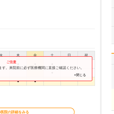
水
木
金
土
日
祝
●
●
●
ります。来院前に必ず医療機関に直接ご確認ください。
●
×閉じる
●
●
の医院の詳細をみる