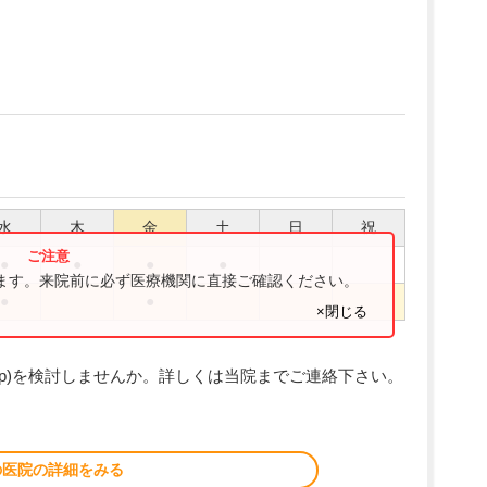
水
木
金
土
日
祝
●
●
●
●
ります。来院前に必ず医療機関に直接ご確認ください。
●
●
×閉じる
App)を検討しませんか。詳しくは当院までご連絡下さい。
の医院の詳細をみる