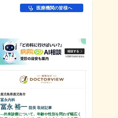
医療機関の皆様へ
医師(ドクター)の
鹿児島県鹿児島市
鹿児島県鹿児島市
冨永内科
緑ヶ丘クリニッ
新田 翔
冨永 裕一
院長
院長
取材記事
桂 久和
外来診療について、年齢や性別を問わず幅広く
医師