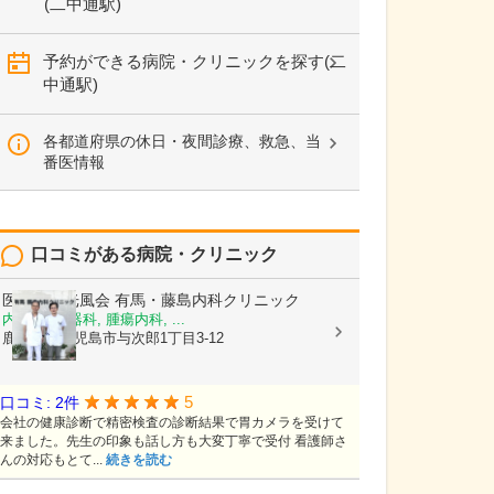
(二中通駅)
予約ができる病院・クリニックを探す(二
中通駅)
各都道府県の休日・夜間診療、救急、当
番医情報
口コミがある病院・クリニック
医療法人光風会
有馬・藤島内科クリニック
内科, 消化器科, 腫瘍内科, ...
鹿児島県鹿児島市与次郎1丁目3-12
5
口コミ: 2件
会社の健康診断で精密検査の診断結果で胃カメラを受けて
来ました。先生の印象も話し方も大変丁寧で受付 看護師さ
んの対応もとて...
続きを読む