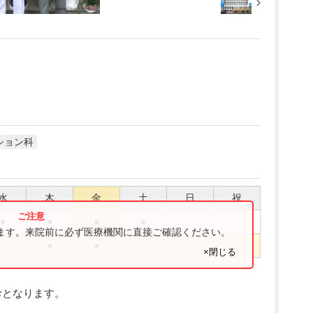
ション科
水
木
金
土
日
祝
●
●
●
●
ります。来院前に必ず医療機関に直接ご確認ください。
●
●
×閉じる
診となります。