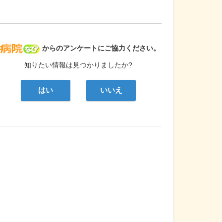
病院なび
からのアンケートにご協力ください。
知りたい情報は見つかりましたか?
はい
いいえ