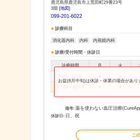
鹿児島県鹿児島市上荒田町29番23号
3階
[地図]
099-201-6022
診療科目
消化器内科
内科
内視鏡内科
診療/受付時間・休診日
診療時間
月
火
9:00～12:30
●
●
お盆(8月中旬)は休診・休業の場合があ
15:30～18:00
●
●
薬を使わない血圧治療(Cure
備考:
日、祝
休診日:
こ