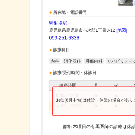
所在地・電話番号
騎射場駅
鹿児島県鹿児島市与次郎1丁目3-12
[地図]
099-251-6336
診療科目
内科
消化器科
腫瘍内科
リハビリテー
診療/受付時間・休診日
診療時間
月
火
9:00～13:00
●
●
お盆(8月中旬)は休診・休業の場合があ
14:00～18:00
●
●
木曜日の有馬医師の診療は休
備考: