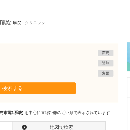
可能な
病院・クリニック
変更
追加
変更
検索する
鹿児島県鹿児島市
あいろ歯科医院
島市電1系統)
を中心に直線距離の近い順で表示されています
小濱 文色
院長
取材記事
歯科医師を志したきっかけを教えてください。
地図で検索