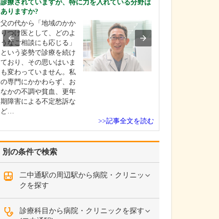
診療されていますが、特に力を入れている分野は
貴院の診療内容
ありますか?
内科・小児科・
父の代から「地域のかか
を掲げ、地域に
りつけ医として、どのよ
総合的な診療を
うなご相談にも応じる」
ます。風邪や生
という姿勢で診療を続け
といった一般内
ており、その思いはいま
から、外傷や関
も変わっていません。私
の痛みなどの整
の専門にかかわらず、お
な症状まで幅広
なかの不調や貧血、更年
ており、お子さ
期障害による不定愁訴な
高…
ど…
>>記事全文を読む
別の条件で検索
二中通駅の周辺駅から病院・クリニッ
クを探す
診療科目から病院・クリニックを探す