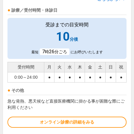
診療／受付時間・休診日
受診までの目安時間
10
分後
7
26
時
分ごろ
最短
にお呼びいたします
受付時間
月
火
水
木
金
土
日
祝
0:00～24:00
●
●
●
●
●
●
●
●
その他
急な発熱、悪天候など直接医療機関に掛かる事が困難な際にご
利用ください
オンライン診療の詳細をみる