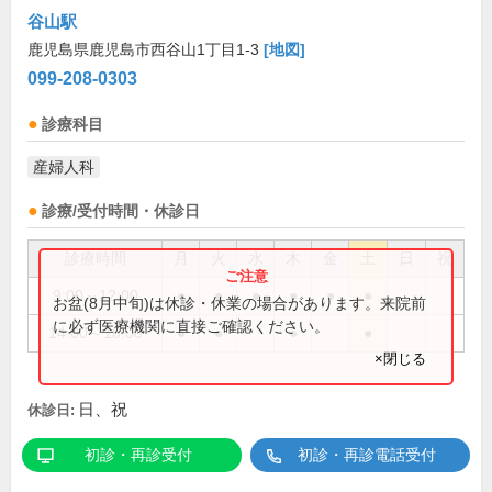
谷山駅
鹿児島県鹿児島市西谷山1丁目1-3
[地図]
099-208-0303
診療科目
産婦人科
診療/受付時間・休診日
診療時間
月
火
水
木
金
土
日
祝
9:00～12:00
●
●
●
●
●
●
お盆(8月中旬)は休診・休業の場合があります。来院前
に必ず医療機関に直接ご確認ください。
14:00～18:00
●
●
●
●
×閉じる
日、祝
休診日:
初診・再診受付
初診・再診電話受付