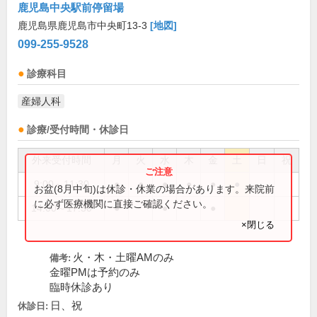
鹿児島中央駅前停留場
鹿児島県鹿児島市中央町13-3
[地図]
099-255-9528
診療科目
産婦人科
診療/受付時間・休診日
外来受付時間
月
火
水
木
金
土
日
祝
9:00～11:30
●
●
●
●
●
●
お盆(8月中旬)は休診・休業の場合があります。来院前
に必ず医療機関に直接ご確認ください。
14:00～17:30
●
●
●
×閉じる
火・木・土曜AMのみ
備考:
金曜PMは予約のみ
臨時休診あり
日、祝
休診日: