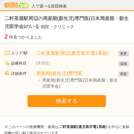
病院なび
人で選べる医院検索
二軒茶屋駅周辺の周産期(新生児)専門医(日本周産期・新生
児医学会)のいる
病院・クリニック
2
件見つかりました
二軒茶屋駅周辺(鹿児島市電1系統)
エリア/駅
変更
(未指定)
診療科目
追加
周産期(新生児)専門医
詳細条件
変更
周産期(新生児)専門医(日本周産期・新生
児医学会)
検索する
※このページの医療機関・薬局は
二軒茶屋駅(鹿児島市電1系統)
を中心に直線
距離の近い順で表示されています